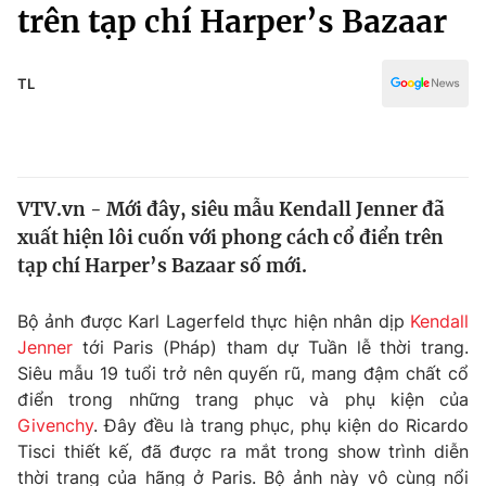
Chính trị
trên tạp chí Harper’s Bazaar
Truyền hình
Văn hóa - Giải trí
Xã hội
Y tế
TL
Đời sống
Pháp luật
Công nghệ
Giáo dục
Y tế
VTV.vn - Mới đây, siêu mẫu Kendall Jenner đã
xuất hiện lôi cuốn với phong cách cổ điển trên
Thế giới
tạp chí Harper’s Bazaar số mới.
Tin tức
Kinh tế
Bộ ảnh được Karl Lagerfeld thực hiện nhân dịp
Kendall
Thế giới đó đây
Jenner
tới Paris (Pháp) tham dự Tuần lễ thời trang.
Tài chính
Siêu mẫu 19 tuổi trở nên quyến rũ, mang đậm chất cổ
Dữ liệu và đời sống
Câu chuyện quốc tế
điển trong những trang phục và phụ kiện của
Thị trường
Givenchy
. Đây đều là trang phục, phụ kiện do Ricardo
Truyền hình
Tisci thiết kế, đã được ra mắt trong show trình diễn
Góc doanh nghiệp
thời trang của hãng ở Paris. Bộ ảnh này vô cùng nổi