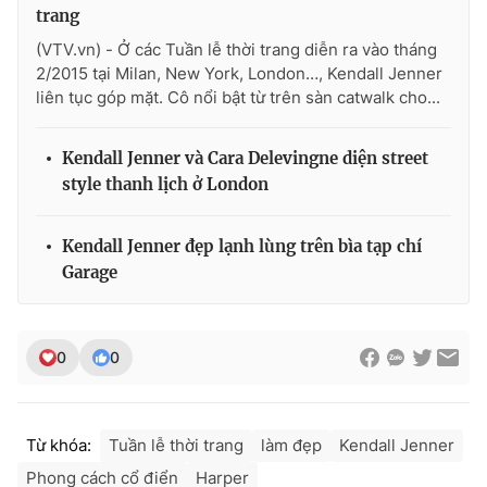
trang
(VTV.vn) - Ở các Tuần lễ thời trang diễn ra vào tháng
2/2015 tại Milan, New York, London…, Kendall Jenner
liên tục góp mặt. Cô nổi bật từ trên sàn catwalk cho...
THỜI BÁO VTV
Kendall Jenner và Cara Delevingne diện street
style thanh lịch ở London
Theo dõi báo trên
Kendall Jenner đẹp lạnh lùng trên bìa tạp chí
Garage
Cơ quan chủ quản:
Đài Truyền hình Việt Nam
Cơ quan báo chí:
Thời báo VTV
Giấy phép hoạt động báo in và báo điện tử số 483/GP-BTTTT
cấp ngày 29/12/2023
0
0
Tổng Biên tập:
Vũ Thanh Thủy
Phó Tổng Biên tập:
Nguyễn Thị Mỹ Hạnh, Phạm Quốc Thắng,
Nguyễn Trọng Ninh
Từ khóa:
Tuần lễ thời trang
làm đẹp
Kendall Jenner
Tổng đài VTV:
024.38 355 931 - 024.38 355 932
Phong cách cổ điển
Harper