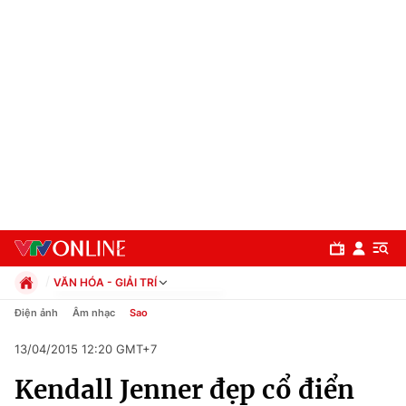
VĂN HÓA - GIẢI TRÍ
Chính trị
Điện ảnh
Âm nhạc
Sao
Xã hội
13/04/2015 12:20 GMT+7
Pháp luật
Chuyên mục
Kinh tế
Kendall Jenner đẹp cổ điển
Thể thao