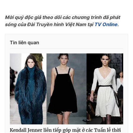
Photo
Infographic
Mời quý độc giả theo dõi các chương trình đã phát
sóng của Đài Truyền hình Việt Nam tại
TV Online.
Video
Shorts video
Tin liên quan
VTV Money
VTV Thể thao
VTV Sức khoẻ
Bất động sản
Thị trường 24h
Tấm lòng Việt
VTV4
Vươn mình bằng AI
VTV9
VTV8
Liên hệ tòa soạn
English
Kendall Jenner liên tiếp góp mặt ở các Tuần lễ thời