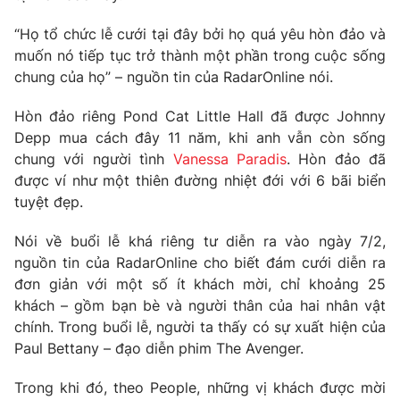
Phim VTV
Giải trí
“Họ tổ chức lễ cưới tại đây bởi họ quá yêu hòn đảo và
Hậu trường
muốn nó tiếp tục trở thành một phần trong cuộc sống
Điện ảnh
Đời sống
Nhân vật
chung của họ” – nguồn tin của RadarOnline nói.
Âm nhạc
Du lịch
Khán giả
Hòn đảo riêng Pond Cat Little Hall đã được Johnny
Giáo dục
Sao
Depp mua cách đây 11 năm, khi anh vẫn còn sống
Làm đẹp
Giải sao mai
chung với người tình
Vanessa Paradis
. Hòn đảo đã
Tuyển sinh
Công nghệ
Chất lượng cuộc sống
được ví như một thiên đường nhiệt đới với 6 bãi biển
Học trực tuyến
tuyệt đẹp.
Hitech Công nghệ tương lai
Giao lưu trực tuyến
Nói về buổi lễ khá riêng tư diễn ra vào ngày 7/2,
Sản phẩm
nguồn tin của RadarOnline cho biết đám cưới diễn ra
Lịch phát sóng
Thị trường
đơn giản với một số ít khách mời, chỉ khoảng 25
khách – gồm bạn bè và người thân của hai nhân vật
Tư vấn
chính. Trong buổi lễ, người ta thấy có sự xuất hiện của
Chuyên mục khác
Paul Bettany – đạo diễn phim The Avenger.
Emagazine
Podcast
Trong khi đó, theo People, những vị khách được mời