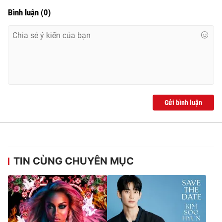
Ðiện thoại Thời báo VTV:
024.66 897 897
Bình luận
(
0
)
Email:
toasoan@vtv.vn
Liên hệ quảng cáo:
024-7300.7108
Gửi bình luận
TIN CÙNG CHUYÊN MỤC
® Cấm sao chép dưới mọi hình thức nếu không có sự chấp
thuận bằng văn bản. Ghi rõ nguồn VTV.vn khi phát hành lại
thông tin từ website này.