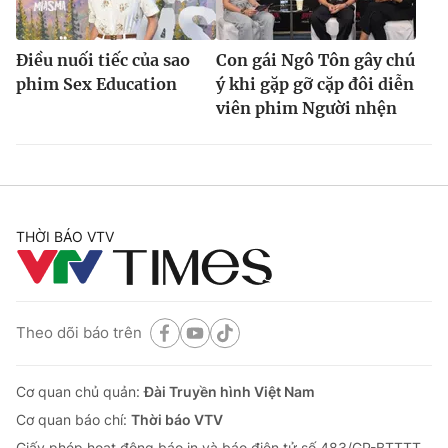
Điều nuối tiếc của sao
Con gái Ngô Tôn gây chú
phim Sex Education
ý khi gặp gỡ cặp đôi diễn
viên phim Người nhện
THỜI BÁO VTV
Theo dõi báo trên
Cơ quan chủ quản:
Đài Truyền hình Việt Nam
Cơ quan báo chí:
Thời báo VTV
Giấy phép hoạt động báo in và báo điện tử số 483/GP-BTTTT