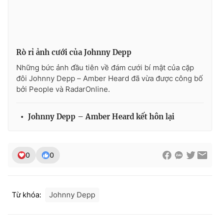
THỜI BÁO VTV
Rò rỉ ảnh cưới của Johnny Depp
Những bức ảnh đầu tiên về đám cưới bí mật của cặp
đôi Johnny Depp – Amber Heard đã vừa được công bố
bởi People và RadarOnline.
Theo dõi báo trên
Johnny Depp – Amber Heard kết hôn lại
Cơ quan chủ quản:
Đài Truyền hình Việt Nam
Cơ quan báo chí:
Thời báo VTV
Giấy phép hoạt động báo in và báo điện tử số 483/GP-BTTTT
0
0
cấp ngày 29/12/2023
Tổng Biên tập:
Vũ Thanh Thủy
Phó Tổng Biên tập:
Nguyễn Thị Mỹ Hạnh, Phạm Quốc Thắng,
Từ khóa:
Johnny Depp
Nguyễn Trọng Ninh
Tổng đài VTV:
024.38 355 931 - 024.38 355 932