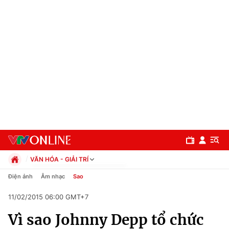
VĂN HÓA - GIẢI TRÍ
Chính trị
Điện ảnh
Âm nhạc
Sao
Xã hội
11/02/2015 06:00 GMT+7
Pháp luật
Chuyên mục
Kinh tế
Vì sao Johnny Depp tổ chức
Thể thao