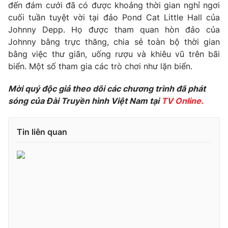
đến đám cưới đã có được khoảng thời gian nghỉ ngơi
Photo
Infographic
cuối tuần tuyệt vời tại đảo Pond Cat Little Hall của
Johnny Depp. Họ được tham quan hòn đảo của
Johnny bằng trực thăng, chia sẻ toàn bộ thời gian
Video
Shorts video
bằng việc thư giãn, uống rượu và khiêu vũ trên bãi
biển. Một số tham gia các trò chơi như lặn biển.
VTV Money
VTV Thể thao
Mời quý độc giả theo dõi các chương trình đã phát
sóng của Đài Truyền hình Việt Nam tại
TV Online.
VTV Sức khoẻ
Bất động sản
Tin liên quan
Thị trường 24h
Tấm lòng Việt
VTV4
Vươn mình bằng AI
VTV9
VTV8
Liên hệ tòa soạn
English