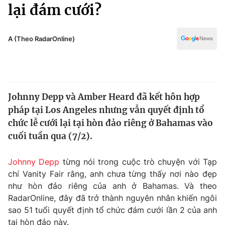
Chính trị
lại đám cưới?
Truyền hình
Văn hóa - Giải trí
Xã hội
Y tế
A (Theo RadarOnline)
Đời sống
Pháp luật
Công nghệ
Giáo dục
Y tế
Johnny Depp và Amber Heard đã kết hôn hợp
pháp tại Los Angeles nhưng vẫn quyết định tổ
Thế giới
chức lễ cưới lại tại hòn đảo riêng ở Bahamas vào
cuối tuần qua (7/2).
Tin tức
Kinh tế
Thế giới đó đây
Johnny Depp
từng nói trong cuộc trò chuyện với Tạp
Tài chính
chí Vanity Fair rằng, anh chưa từng thấy nơi nào đẹp
Dữ liệu và đời sống
Câu chuyện quốc tế
như hòn đảo riêng của anh ở Bahamas. Và theo
Thị trường
RadarOnline, đây đã trở thành nguyên nhân khiến ngôi
Truyền hình
Góc doanh nghiệp
sao 51 tuổi quyết định tổ chức đám cưới lần 2 của anh
tại hòn đảo này.