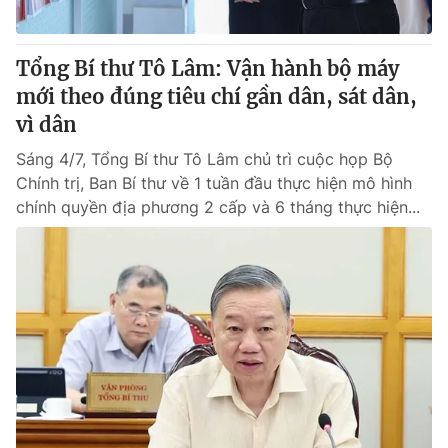
® Cấm sao chép dưới mọi hình thức nếu không có sự chấp
Tổng Bí thư Tô Lâm: Vận hành bộ máy
thuận bằng văn bản. Ghi rõ nguồn VTV.vn khi phát hành lại
mới theo đúng tiêu chí gần dân, sát dân,
thông tin từ website này.
vì dân
Sáng 4/7, Tổng Bí thư Tô Lâm chủ trì cuộc họp Bộ
Chính trị, Ban Bí thư về 1 tuần đầu thực hiện mô hình
chính quyền địa phương 2 cấp và 6 tháng thực hiện...