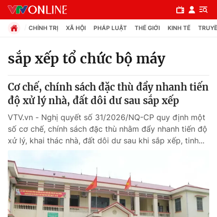
CHÍNH TRỊ
XÃ HỘI
PHÁP LUẬT
THẾ GIỚI
KINH TẾ
TRUYỀ
sắp xếp tổ chức bộ máy
Chuyên mục
Cơ chế, chính sách đặc thù đẩy nhanh tiến
Chính trị
độ xử lý nhà, đất dôi dư sau sắp xếp
VTV.vn - Nghị quyết số 31/2026/NQ-CP quy định một
Xã hội
số cơ chế, chính sách đặc thù nhằm đẩy nhanh tiến độ
xử lý, khai thác nhà, đất dôi dư sau khi sắp xếp, tinh...
Pháp luật
Y tế
Thế giới