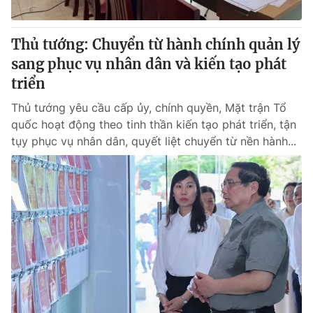
Giấy phép hoạt động báo in và báo điện tử số 483/GP-BTTTT
cấp ngày 29/12/2023
Thủ tướng: Chuyển từ hành chính quản lý
Tổng Biên tập:
Vũ Thanh Thủy
sang phục vụ nhân dân và kiến tạo phát
Phó Tổng Biên tập:
Nguyễn Thị Mỹ Hạnh, Phạm Quốc Thắng,
Nguyễn Trọng Ninh
triển
Tổng đài VTV:
024.38 355 931 - 024.38 355 932
Thủ tướng yêu cầu cấp ủy, chính quyền, Mặt trận Tổ
Ðiện thoại Thời báo VTV:
024.66 897 897
quốc hoạt động theo tinh thần kiến tạo phát triển, tận
Email:
toasoan@vtv.vn
tụy phục vụ nhân dân, quyết liệt chuyển từ nền hành...
Liên hệ quảng cáo:
024-7300.7108