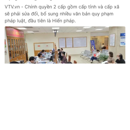
VTV.vn - Chính quyền 2 cấp gồm cấp tỉnh và cấp xã
sẽ phải sửa đổi, bổ sung nhiều văn bản quy phạm
pháp luật, đầu tiên là Hiến pháp.
Tin mới
Video
Live
Emagazine
Trang chủ
TP Hồ Chí Minh dự kiến chi gần 17.000 tỷ
đồng hỗ trợ cán bộ, công chức bị tinh
giản