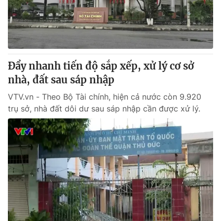
Giao lưu trực tuyến
Sản phẩm
Lịch phát sóng
Thị trường
Tư vấn
Đẩy nhanh tiến độ sắp xếp, xử lý cơ sở
Chuyên mục khác
nhà, đất sau sáp nhập
Emagazine
Podcast
VTV.vn - Theo Bộ Tài chính, hiện cả nước còn 9.920
trụ sở, nhà đất dôi dư sau sáp nhập cần được xử lý.
Photo
Infographic
Video
Shorts video
VTV Money
VTV Thể thao
VTV Sức khoẻ
Bất động sản