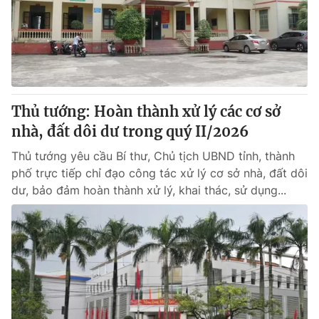
Tin tức
Kinh tế
Thế giới đó đây
Tài chính
Dữ liệu và đời sống
Câu chuyện quốc tế
Thị trường
Thủ tướng: Hoàn thành xử lý các cơ sở
Truyền hình
Góc doanh nghiệp
nhà, đất dôi dư trong quý II/2026
Phim VTV
Giải trí
Thủ tướng yêu cầu Bí thư, Chủ tịch UBND tỉnh, thành
Hậu trường
phố trực tiếp chỉ đạo công tác xử lý cơ sở nhà, đất dôi
Điện ảnh
dư, bảo đảm hoàn thành xử lý, khai thác, sử dụng...
Đời sống
Nhân vật
Âm nhạc
Du lịch
Khán giả
Giáo dục
Sao
Làm đẹp
Giải sao mai
Tuyển sinh
Công nghệ
Chất lượng cuộc sống
Học trực tuyến
Hitech Công nghệ tương lai