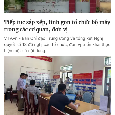
Thị trường 24h
Tấm lòng Việt
VTV4
Vươn mình bằng AI
Tiếp tục sắp xếp, tinh gọn tổ chức bộ máy
trong các cơ quan, đơn vị
VTV9
VTV8
VTV.vn - Ban Chỉ đạo Trung ương về tổng kết Nghị
quyết số 18 đề nghị các tổ chức, đơn vị triển khai thực
Liên hệ tòa soạn
English
hiện một số nội dung.
THỜI BÁO VTV
Theo dõi báo trên
Cơ quan chủ quản:
Đài Truyền hình Việt Nam
Cơ quan báo chí:
Thời báo VTV