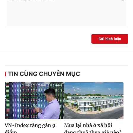
Gửi bình luận
TIN CÙNG CHUYÊN MỤC
VN-Index tăng gần 9
Mua lại nhà ở xã hội
điểm
đang thuê theo giá nào?