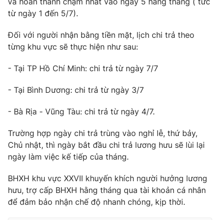
và hoàn thành chậm nhất vào ngày 5 hằng tháng ( tức
từ ngày 1 đến 5/7).
Photo
Infographic
Đối với người nhận bằng tiền mặt, lịch chi trả theo
Video
Shorts video
từng khu vực sẽ thực hiện như sau:
- Tại TP Hồ Chí Minh: chi trả từ ngày 7/7
VTV Money
VTV Thể thao
- Tại Bình Dương: chi trả từ ngày 3/7
VTV Sức khoẻ
Bất động sản
- Bà Rịa - Vũng Tàu: chi trả từ ngày 4/7.
Thị trường 24h
Tấm lòng Việt
Trường hợp ngày chi trả trùng vào nghỉ lễ, thứ bảy,
Chủ nhật, thì ngày bắt đầu chi trả lương hưu sẽ lùi lại
ngày làm việc kế tiếp của tháng.
VTV4
Vươn mình bằng AI
BHXH khu vực XXVII khuyến khích người hưởng lương
VTV9
VTV8
hưu, trợ cấp BHXH hằng tháng qua tài khoản cá nhân
để đảm bảo nhận chế độ nhanh chóng, kịp thời.
Liên hệ tòa soạn
English