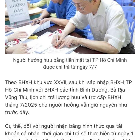
Phim VTV
Giải trí
Hậu trường
Điện ảnh
Đời sống
Nhân vật
Âm nhạc
Du lịch
Khán giả
Giáo dục
Sao
Làm đẹp
Giải sao mai
Tuyển sinh
Người hưởng hưu bằng tiền mặt tại TP Hồ Chí Minh
Công nghệ
Chất lượng cuộc sống
được chi trả từ ngày 7/7
Học trực tuyến
Hitech Công nghệ tương lai
Giao lưu trực tuyến
Theo BHXH khu vực XXVII, sau khi sáp nhập BHXH TP
Sản phẩm
Hồ Chí Minh với BHXH các tỉnh Bình Dương, Bà Rịa -
Lịch phát sóng
Vũng Tàu, lịch chi trả lương hưu và trợ cấp BHXH
Thị trường
tháng 7/2025 cho người hưởng vẫn giữ nguyên như
Tư vấn
trước đây.
Chuyên mục khác
Cụ thể, đối với người nhận bằng hình thức qua tài
Emagazine
Podcast
khoản cá nhân, thời gian chi trả sẽ thực hiện từ ngày 1