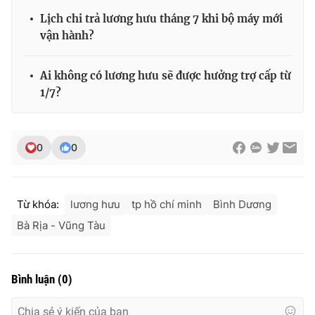
Ðiện thoại Thời báo VTV:
024.66 897 897
Lịch chi trả lương hưu tháng 7 khi bộ máy mới
Email:
toasoan@vtv.vn
vận hành?
Liên hệ quảng cáo:
024-7300.7108
Ai không có lương hưu sẽ được hưởng trợ cấp từ
1/7?
0
0
Từ khóa:
lương hưu
tp hồ chí minh
Bình Dương
Bà Rịa - Vũng Tàu
® Cấm sao chép dưới mọi hình thức nếu không có sự chấp
thuận bằng văn bản. Ghi rõ nguồn VTV.vn khi phát hành lại
thông tin từ website này.
Bình luận
(
0
)