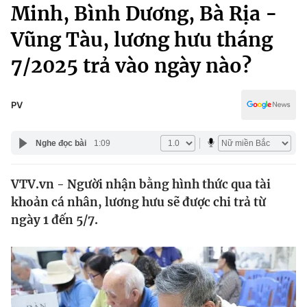
Chính trị
Minh, Bình Dương, Bà Rịa -
Truyền hình
Vũng Tàu, lương hưu tháng
Văn hóa - Giải trí
Xã hội
Y tế
7/2025 trả vào ngày nào?
Đời sống
Pháp luật
Công nghệ
Giáo dục
PV
Y tế
Nghe đọc bài
1:09
Thế giới
VTV.vn - Người nhận bằng hình thức qua tài
Tin tức
khoản cá nhân, lương hưu sẽ được chi trả từ
Kinh tế
Thế giới đó đây
ngày 1 đến 5/7.
Tài chính
Dữ liệu và đời sống
Câu chuyện quốc tế
Thị trường
Truyền hình
Góc doanh nghiệp