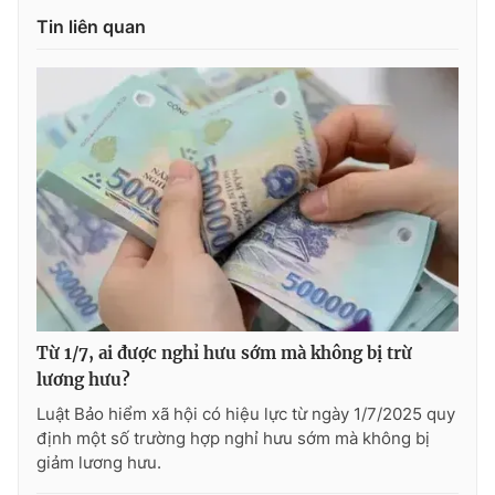
Tin liên quan
THỜI BÁO VTV
Theo dõi báo trên
Cơ quan chủ quản:
Đài Truyền hình Việt Nam
Cơ quan báo chí:
Thời báo VTV
Giấy phép hoạt động báo in và báo điện tử số 483/GP-BTTTT
Từ 1/7, ai được nghỉ hưu sớm mà không bị trừ
cấp ngày 29/12/2023
lương hưu?
Tổng Biên tập:
Vũ Thanh Thủy
Luật Bảo hiểm xã hội có hiệu lực từ ngày 1/7/2025 quy
Phó Tổng Biên tập:
Nguyễn Thị Mỹ Hạnh, Phạm Quốc Thắng,
định một số trường hợp nghỉ hưu sớm mà không bị
Nguyễn Trọng Ninh
giảm lương hưu.
Tổng đài VTV:
024.38 355 931 - 024.38 355 932