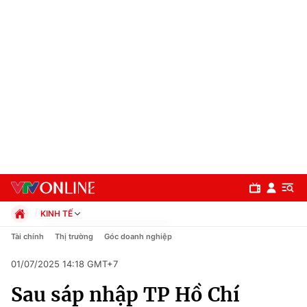
KINH TẾ
Chính trị
Tài chính
Thị trường
Góc doanh nghiệp
Xã hội
01/07/2025 14:18 GMT+7
Pháp luật
Chuyên mục
Kinh tế
Sau sáp nhập TP Hồ Chí
Thể thao