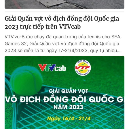
® Cấm sao chép dưới mọi hình thức nếu không có sự chấp
Giải Quần vợt vô địch đồng đội Quốc gia
thuận bằng văn bản. Ghi rõ nguồn VTV.vn khi phát hành lại
2023 trực tiếp trên VTVcab
thông tin từ website này.
VTV.vn-Bước chạy đà quan trọng của tennis cho SEA
Games 32, Giải Quần vợt vô địch đồng đội Quốc gia
2023 sẽ diễn ra từ ngày 17-21/4/2023, quy tụ nhiều...