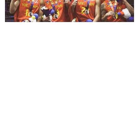
Tin mới
Video
Live
Emagazine
Trang chủ
ĐT Việt Nam "phát sốt" trên Google tuần
qua
VTV.vn - Từng bước đi của đội tuyển Việt Nam tại
vòng loại World Cup 2022 luôn là chủ đề được người
dân Việt Nam quan tâm hàng đầu.