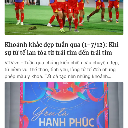
Tin tức
Kinh tế
Thế giới đó đây
Tài chính
Dữ liệu và đời sống
Câu chuyện quốc tế
Thị trường
Khoảnh khắc đẹp tuần qua (1-7/12): Khi
Truyền hình
Góc doanh nghiệp
sự tử tế lan tỏa từ trái tim đến trái tim
Phim VTV
Giải trí
VTV.vn - Tuần qua chứng kiến nhiều câu chuyện đẹp,
Hậu trường
từ niềm vui thể thao, tình yêu, lòng tử tế đến những
Điện ảnh
phép màu y khoa. Tất cả tạo nên những khoảnh...
Đời sống
Nhân vật
Âm nhạc
Du lịch
Khán giả
Giáo dục
Sao
Làm đẹp
Giải sao mai
Tuyển sinh
Công nghệ
Chất lượng cuộc sống
Học trực tuyến
Hitech Công nghệ tương lai