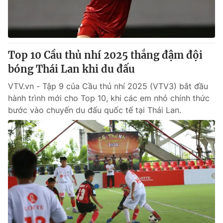
Thị trường 24h
Tấm lòng Việt
VTV4
Vươn mình bằng AI
Top 10 Cầu thủ nhí 2025 thắng đậm đội
VTV9
VTV8
bóng Thái Lan khi du đấu
VTV.vn - Tập 9 của Cầu thủ nhí 2025 (VTV3) bắt đầu
Liên hệ tòa soạn
English
hành trình mới cho Top 10, khi các em nhỏ chính thức
bước vào chuyến du đấu quốc tế tại Thái Lan.
THỜI BÁO VTV
Theo dõi báo trên
Cơ quan chủ quản:
Đài Truyền hình Việt Nam
Cơ quan báo chí:
Thời báo VTV