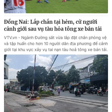
Giấy phép hoạt động báo in và báo điện tử số 483/GP-BTTTT
cấp ngày 29/12/2023
Tổng Biên tập:
Vũ Thanh Thủy
Đồng Nai: Lắp chắn tại hẻm, cử người
Phó Tổng Biên tập:
Nguyễn Thị Mỹ Hạnh, Phạm Quốc Thắng,
cảnh giới sau vụ tàu hỏa tông xe bán tải
Nguyễn Trọng Ninh
Tổng đài VTV:
024.38 355 931 - 024.38 355 932
VTV.vn - Ngành Đường sắt vừa lắp đặt chắn phòng vệ
Ðiện thoại Thời báo VTV:
024.66 897 897
và tập huấn cho hơn 10 người dân địa phương để cảnh
Email:
toasoan@vtv.vn
giới tại khu vực xảy vụ tai nạn tàu hoả tông xe bán tải.
Liên hệ quảng cáo:
024-7300.7108