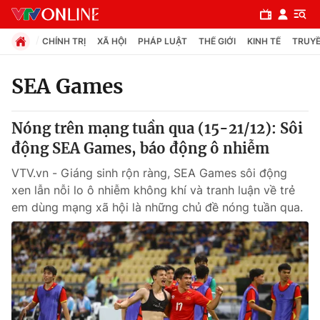
CHÍNH TRỊ
XÃ HỘI
PHÁP LUẬT
THẾ GIỚI
KINH TẾ
TRUYỀ
SEA Games
Chuyên mục
Nóng trên mạng tuần qua (15-21/12): Sôi
Chính trị
động SEA Games, báo động ô nhiễm
VTV.vn - Giáng sinh rộn ràng, SEA Games sôi động
Xã hội
xen lẫn nỗi lo ô nhiễm không khí và tranh luận về trẻ
em dùng mạng xã hội là những chủ đề nóng tuần qua.
Pháp luật
Y tế
Thế giới