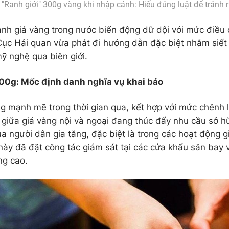
"Ranh giới" 300g vàng khi nhập cảnh: Hiểu đúng luật để tránh r
ảnh giá vàng trong nước biến động dữ dội với mức điều 
Cục Hải quan vừa phát đi hướng dẫn đặc biệt nhằm siết
mỹ nghệ qua biên giới.
300g: Mốc định danh nghĩa vụ khai báo
g mạnh mẽ trong thời gian qua, kết hợp với mức chênh l
giữa giá vàng nội và ngoại đang thúc đẩy nhu cầu sở 
ủa người dân gia tăng, đặc biệt là trong các hoạt động g
này đã đặt công tác giám sát tại các cửa khẩu sân bay
ng cao.