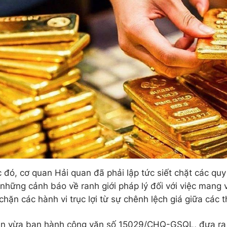
 đó, cơ quan Hải quan đã phải lập tức siết chặt các quy
 những cảnh báo về ranh giới pháp lý đối với việc mang 
hặn các hành vi trục lợi từ sự chênh lệch giá giữa các t
an vừa ban hành công văn số 15029/CHQ-GSQL, đưa ra