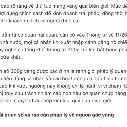
 báo rõ ràng về thủ tục mang vàng qua biên giới. Mục tiê
 lợi dụng chính sách để kinh doanh trái phép, đồng thời
cho khách du lịch và người định cư.
dẫn từ cơ quan hải quan, căn cứ vào Thông tư số 11
hà nước, mọi cá nhân khi xuất nhập cảnh bằng hộ chi
mỹ nghệ có tổng khối lượng từ 300g trở lên bắt buộc phả
i cửa khẩu.
n số 300g vàng được xác định là ranh giới pháp lý quan
u tiêu dùng cá nhân và các hoạt động có dấu hiệu thươ
báo khi vượt ngưỡng này không chỉ là hành vi vi phạm h
bị truy cứu trách nhiệm cao hơn nếu cơ quan chức năng
c vận chuyển trái phép kim loại quý qua biên giới.
ải quan số và rào cản pháp lý về nguồn gốc vàng