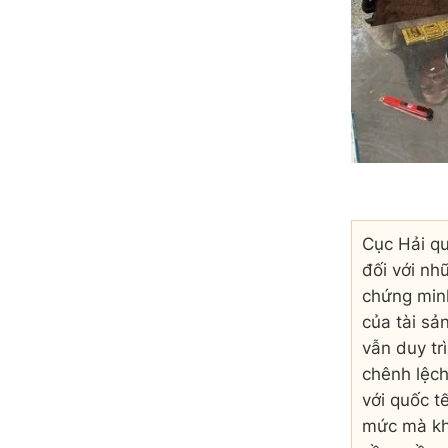
Cục Hải qu
đối với nh
chứng min
của tài sả
vẫn duy tr
chênh lệch
với quốc t
mức mà kh