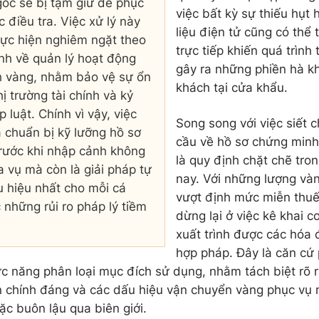
ốc sẽ bị tạm giữ để phục
việc bất kỳ sự thiếu hụt 
c điều tra. Việc xử lý này
liệu điện tử cũng có thể
ực hiện nghiêm ngặt theo
trực tiếp khiến quá trình
nh về quản lý hoạt động
gây ra những phiền hà k
h vàng, nhằm bảo vệ sự ổn
khách tại cửa khẩu.
ị trường tài chính và kỷ
 luật. Chính vì vậy, việc
Song song với việc siết c
 chuẩn bị kỹ lưỡng hồ sơ
cầu về hồ sơ chứng min
rước khi nhập cảnh không
là quy định chặt chẽ tron
ĩa vụ mà còn là giải pháp tự
nay. Với những lượng và
 hiệu nhất cho mỗi cá
vượt định mức miễn thuế
 những rủi ro pháp lý tiềm
dừng lại ở việc kê khai c
xuất trình được các hóa 
hợp pháp. Đây là căn cứ 
c năng phân loại mục đích sử dụng, nhằm tách biệt rõ 
 chính đáng và các dấu hiệu vận chuyển vàng phục vụ 
ặc buôn lậu qua biên giới.