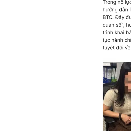
Trong nỗ lự
hướng dẫn l
BTC. Đây đượ
quan số", h
trình khai 
tục hành ch
tuyệt đối về