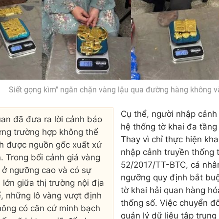
Siết gọng kìm" ngăn chặn vàng lậu qua đường hàng không và
Cụ thể, người nhập cảnh 
an đã đưa ra lời cảnh báo
hệ thống tờ khai đa tầng
ững trường hợp không thể
Thay vì chỉ thực hiện kha
h được nguồn gốc xuất xứ
nhập cảnh truyền thống 
n. Trong bối cảnh giá vàng
52/2017/TT-BTC, cá nhâ
ì ở ngưỡng cao và có sự
ngưỡng quy định bắt buộ
 lớn giữa thị trường nội địa
tờ khai hải quan hàng hó
ế, những lô vàng vượt định
thống số. Việc chuyển đ
ông có căn cứ minh bạch
quản lý dữ liệu tập trung