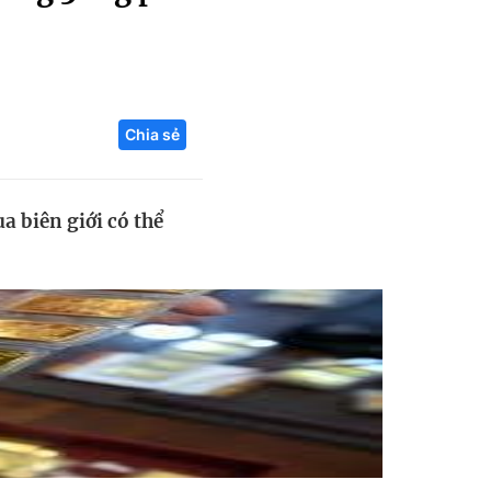
Liên hệ toà soạn
Chia sẻ
hệ tương lai
a biên giới có thể