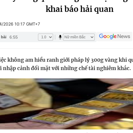
khai báo hải quan
Góc ảnh
4/2026 10:17 GMT+7
Giáo dục
Công nghệ
6:55
 bài
Tuyển sinh
Hitech Công ng
Học trực tuyến
Sản phẩm
ệc không am hiểu ranh giới pháp lý 300g vàng khi qu
g
Thị trường
i nhập cảnh đối mặt với những chế tài nghiêm khắc.
Tư vấn