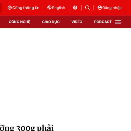
Cổng thông tin
English
Đăng nhập
CÔNG NGHỆ
GIÁO DỤC
VIDEO
PODCAST
VTV Money
VTV Thể thao
VTV Sức khoẻ
Bất động sản
Thị trường 24h
Tấm lòng Việt
Vươn mình bằng AI
VTV4
VTV8
VTV9
Lịch phát sóng
Giao lưu trực tuyến
ưỡng 300g phải
Sự kiện