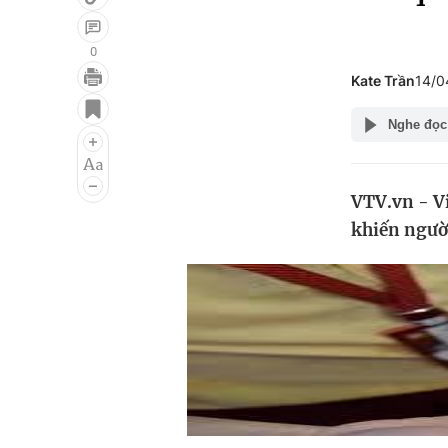
0
Kate Trần
14/0
Giải trí
Đời sống
Nghe đọc
Điện ảnh
Du lịch
Âm nhạc
Làm đẹp
VTV.vn - Vi
Sao
Chất lượng cuộc sốn
khiến ngườ