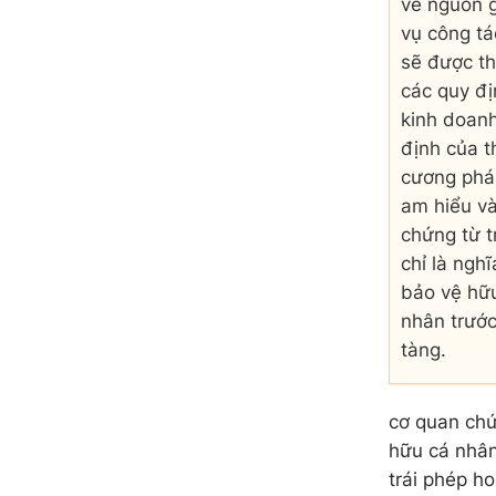
về nguồn g
vụ công tá
sẽ được th
các quy đị
kinh doan
định của th
cương pháp
am hiểu và
chứng từ t
chỉ là ngh
bảo vệ hữu
nhân trước
tàng.
cơ quan chứ
hữu cá nhân
trái phép ho