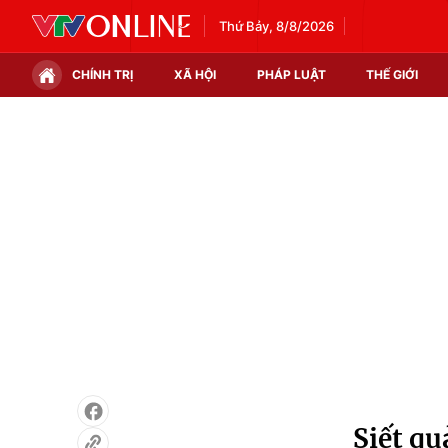
Thứ Bảy, 8/8/2026
CHÍNH TRỊ
XÃ HỘI
PHÁP LUẬT
THẾ GIỚI
Chính trị
Xã hội
Thế giới
Kinh tế
Tin tức
Tài chính
Thế giới đó đây
Thị trường
Câu chuyện quốc tế
Góc doanh nghiệp
Dữ liệu và đời sống
Siết qu