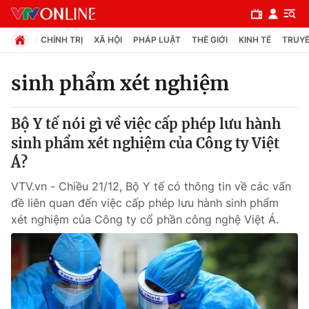
CHÍNH TRỊ
XÃ HỘI
PHÁP LUẬT
THẾ GIỚI
KINH TẾ
TRUYỀ
sinh phẩm xét nghiệm
Chuyên mục
Bộ Y tế nói gì về việc cấp phép lưu hành
Chính trị
sinh phẩm xét nghiệm của Công ty Việt
Á?
Xã hội
VTV.vn - Chiều 21/12, Bộ Y tế có thông tin về các vấn
đề liên quan đến việc cấp phép lưu hành sinh phẩm
Pháp luật
xét nghiệm của Công ty cổ phần công nghệ Việt Á.
Y tế
Thế giới