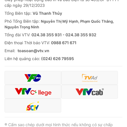
Giao lưu trực tuyến
cấp ngày 29/12/2023
Sản phẩm
Tổng Biên tập:
Vũ Thanh Thủy
Lịch phát sóng
Thị trường
Phó Tổng Biên tập:
Nguyễn Thị Mỹ Hạnh, Phạm Quốc Thắng,
Nguyễn Trọng Ninh
Tư vấn
Tổng đài VTV:
024.38 355 931 - 024.38 355 932
Chuyên mục khác
Ðiện thoại Thời báo VTV:
0988 671 671
Emagazine
Podcast
Email:
toasoan@vtv.vn
Liên hệ quảng cáo:
(024) 626 79595
Photo
Infographic
Video
Shorts video
VTV Money
VTV Thể thao
VTV Sức khoẻ
Bất động sản
® Cấm sao chép dưới mọi hình thức nếu không có sự chấp