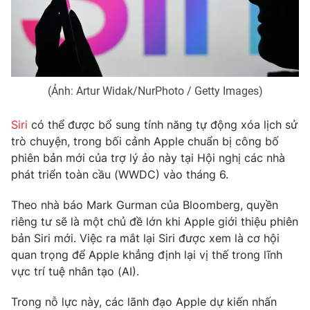
Phim VTV
Giải trí
Hậu trường
Điện ảnh
Đời sống
Nhân vật
Âm nhạc
Du lịch
Khán giả
(Ảnh: Artur Widak/NurPhoto / Getty Images)
Giáo dục
Sao
Làm đẹp
Giải sao mai
Tuyển sinh
Siri
có thể được bổ sung tính năng tự động xóa lịch sử
Công nghệ
Chất lượng cuộc sống
trò chuyện, trong bối cảnh Apple chuẩn bị công bố
Học trực tuyến
phiên bản mới của trợ lý ảo này tại Hội nghị các nhà
Hitech Công nghệ tương lai
phát triển toàn cầu (WWDC) vào tháng 6.
Giao lưu trực tuyến
Sản phẩm
Theo nhà báo Mark Gurman của Bloomberg, quyền
Lịch phát sóng
Thị trường
riêng tư sẽ là một chủ đề lớn khi Apple giới thiệu phiên
bản Siri mới. Việc ra mắt lại Siri được xem là cơ hội
Tư vấn
quan trọng để Apple khẳng định lại vị thế trong lĩnh
Chuyên mục khác
vực trí tuệ nhân tạo (AI).
Emagazine
Podcast
Trong nỗ lực này, các lãnh đạo Apple dự kiến nhấn