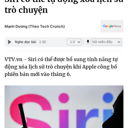
Chính trị
Truyền hình
trò chuyện
Văn hóa - Giải trí
Xã hội
Y tế
Mạnh Dương (Theo Tech Crunch)
Đời sống
Pháp luật
Công nghệ
Nghe đọc bài
1:30
Giáo dục
Y tế
VTV.vn - Siri có thể được bổ sung tính năng tự
động xóa lịch sử trò chuyện khi Apple công bố
Thế giới
phiên bản mới vào tháng 6.
Tin tức
Kinh tế
Thế giới đó đây
Tài chính
Dữ liệu và đời sống
Câu chuyện quốc tế
Thị trường
Truyền hình
Góc doanh nghiệp