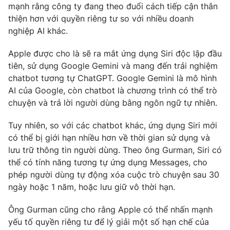
mạnh rằng công ty đang theo đuổi cách tiếp cận thân
Photo
Infographic
thiện hơn với quyền riêng tư so với nhiều doanh
nghiệp AI khác.
Video
Shorts video
Apple được cho là sẽ ra mắt ứng dụng Siri độc lập đầu
tiên, sử dụng Google Gemini và mang đến trải nghiệm
VTV Money
VTV Thể thao
chatbot tương tự ChatGPT. Google Gemini là mô hình
AI của Google, còn chatbot là chương trình có thể trò
chuyện và trả lời người dùng bằng ngôn ngữ tự nhiên.
VTV Sức khoẻ
Bất động sản
Tuy nhiên, so với các chatbot khác, ứng dụng Siri mới
Thị trường 24h
Tấm lòng Việt
có thể bị giới hạn nhiều hơn về thời gian sử dụng và
lưu trữ thông tin người dùng. Theo ông Gurman, Siri có
thể có tính năng tương tự ứng dụng Messages, cho
VTV4
Vươn mình bằng AI
phép người dùng tự động xóa cuộc trò chuyện sau 30
ngày hoặc 1 năm, hoặc lưu giữ vô thời hạn.
VTV9
VTV8
Ông Gurman cũng cho rằng Apple có thể nhấn mạnh
yếu tố quyền riêng tư để lý giải một số hạn chế của
Liên hệ tòa soạn
English