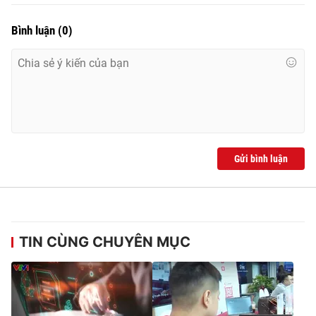
Bình luận
(
0
)
Gửi bình luận
TIN CÙNG CHUYÊN MỤC