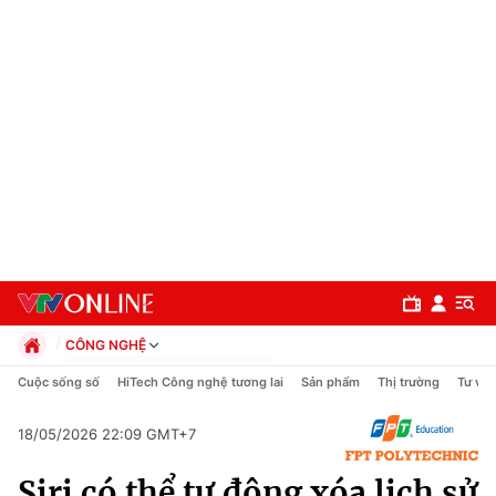
CÔNG NGHỆ
Chính trị
Cuộc sống số
HiTech Công nghệ tương lai
Sản phẩm
Thị trường
Tư vấn
Xã hội
Pháp luật
18/05/2026 22:09 GMT+7
Chuyên mục
Kinh tế
Siri có thể tự động xóa lịch sử
Thể thao