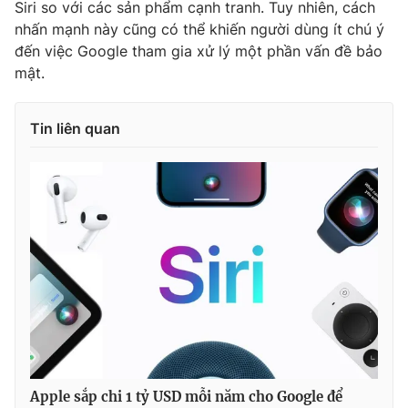
Siri so với các sản phẩm cạnh tranh. Tuy nhiên, cách
nhấn mạnh này cũng có thể khiến người dùng ít chú ý
đến việc Google tham gia xử lý một phần vấn đề bảo
mật.
THỜI BÁO VTV
Tin liên quan
Theo dõi báo trên
Cơ quan chủ quản:
Đài Truyền hình Việt Nam
Cơ quan báo chí:
Thời báo VTV
Giấy phép hoạt động báo in và báo điện tử số 483/GP-BTTTT
cấp ngày 29/12/2023
Tổng Biên tập:
Vũ Thanh Thủy
Phó Tổng Biên tập:
Nguyễn Thị Mỹ Hạnh, Phạm Quốc Thắng,
Nguyễn Trọng Ninh
Tổng đài VTV:
024.38 355 931 - 024.38 355 932
Apple sắp chi 1 tỷ USD mỗi năm cho Google để