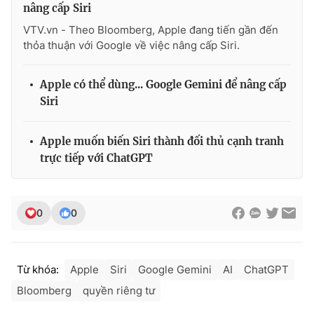
Ðiện thoại Thời báo VTV:
024.66 897 897
nâng cấp Siri
Email:
toasoan@vtv.vn
VTV.vn - Theo Bloomberg, Apple đang tiến gần đến
thỏa thuận với Google về việc nâng cấp Siri.
Liên hệ quảng cáo:
024-7300.7108
Apple có thể dùng... Google Gemini để nâng cấp
Siri
Apple muốn biến Siri thành đối thủ cạnh tranh
trực tiếp với ChatGPT
0
0
® Cấm sao chép dưới mọi hình thức nếu không có sự chấp
thuận bằng văn bản. Ghi rõ nguồn VTV.vn khi phát hành lại
Từ khóa:
Apple
Siri
Google Gemini
AI
ChatGPT
thông tin từ website này.
Bloomberg
quyền riêng tư