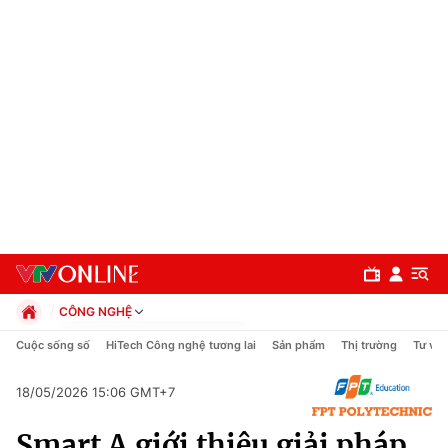
CÔNG NGHỆ
Chính trị
Cuộc sống số
HiTech Công nghệ tương lai
Sản phẩm
Thị trường
Tư vấn
Xã hội
Pháp luật
18/05/2026 15:06 GMT+7
Chuyên mục
Kinh tế
Smart A giới thiệu giải pháp
Thể thao