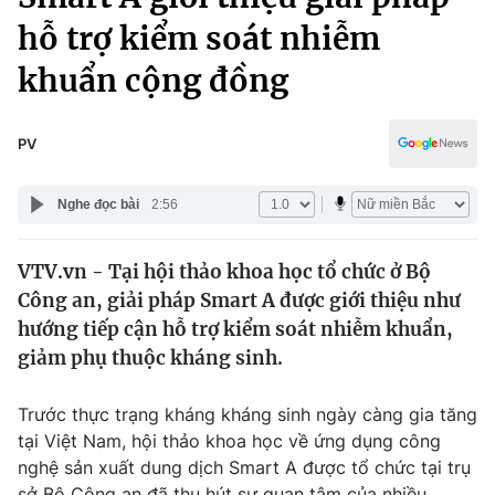
Chính trị
Truyền hình
hỗ trợ kiểm soát nhiễm
Văn hóa - Giải trí
Xã hội
khuẩn cộng đồng
Y tế
Đời sống
Pháp luật
Công nghệ
PV
Giáo dục
Y tế
Nghe đọc bài
2:56
Thế giới
VTV.vn - Tại hội thảo khoa học tổ chức ở Bộ
Công an, giải pháp Smart A được giới thiệu như
Tin tức
Kinh tế
hướng tiếp cận hỗ trợ kiểm soát nhiễm khuẩn,
Thế giới đó đây
giảm phụ thuộc kháng sinh.
Tài chính
Dữ liệu và đời sống
Câu chuyện quốc tế
Trước thực trạng kháng kháng sinh ngày càng gia tăng
Thị trường
tại Việt Nam, hội thảo khoa học về ứng dụng công
Truyền hình
Góc doanh nghiệp
nghệ sản xuất dung dịch Smart A được tổ chức tại trụ
sở Bộ Công an đã thu hút sự quan tâm của nhiều