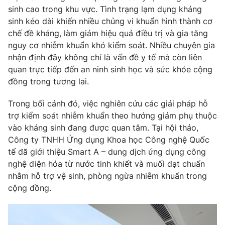
sinh cao trong khu vực. Tình trạng lạm dụng kháng
Photo
Infographic
sinh kéo dài khiến nhiều chủng vi khuẩn hình thành cơ
chế đề kháng, làm giảm hiệu quả điều trị và gia tăng
nguy cơ nhiễm khuẩn khó kiểm soát. Nhiều chuyên gia
Video
Shorts video
nhận định đây không chỉ là vấn đề y tế mà còn liên
quan trực tiếp đến an ninh sinh học và sức khỏe cộng
VTV Money
VTV Thể thao
đồng trong tương lai.
Trong bối cảnh đó, việc nghiên cứu các giải pháp hỗ
VTV Sức khoẻ
Bất động sản
trợ kiểm soát nhiễm khuẩn theo hướng giảm phụ thuộc
vào kháng sinh đang được quan tâm. Tại hội thảo,
Thị trường 24h
Tấm lòng Việt
Công ty TNHH Ứng dụng Khoa học Công nghệ Quốc
tế đã giới thiệu Smart A – dung dịch ứng dụng công
VTV4
Vươn mình bằng AI
nghệ điện hóa từ nước tinh khiết và muối đạt chuẩn
nhằm hỗ trợ vệ sinh, phòng ngừa nhiễm khuẩn trong
cộng đồng.
VTV9
VTV8
Liên hệ tòa soạn
English