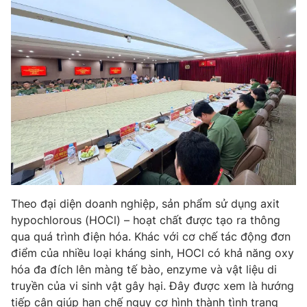
THỜI BÁO VTV
Theo dõi báo trên
Cơ quan chủ quản:
Đài Truyền hình Việt Nam
Cơ quan báo chí:
Thời báo VTV
Theo đại diện doanh nghiệp, sản phẩm sử dụng axit
Giấy phép hoạt động báo in và báo điện tử số 483/GP-BTTTT
hypochlorous (HOCl) – hoạt chất được tạo ra thông
cấp ngày 29/12/2023
qua quá trình điện hóa. Khác với cơ chế tác động đơn
Tổng Biên tập:
Vũ Thanh Thủy
điểm của nhiều loại kháng sinh, HOCl có khả năng oxy
Phó Tổng Biên tập:
Nguyễn Thị Mỹ Hạnh, Phạm Quốc Thắng,
hóa đa đích lên màng tế bào, enzyme và vật liệu di
Nguyễn Trọng Ninh
truyền của vi sinh vật gây hại. Đây được xem là hướng
Tổng đài VTV:
024.38 355 931 - 024.38 355 932
tiếp cận giúp hạn chế nguy cơ hình thành tình trạng