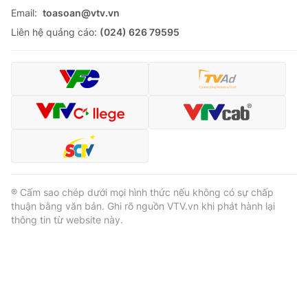
Email:
toasoan@vtv.vn
Liên hệ quảng cáo:
(024) 626 79595
® Cấm sao chép dưới mọi hình thức nếu không có sự chấp
thuận bằng văn bản. Ghi rõ nguồn VTV.vn khi phát hành lại
thông tin từ website này.