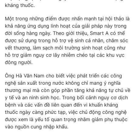
Ðiện thoại Thời báo VTV:
024.66 897 897
kháng thuốc.
Email:
toasoan@vtv.vn
Một trong những điểm được nhấn mạnh tại hội thảo là
Liên hệ quảng cáo:
024-7300.7108
khả năng ứng dụng linh hoạt của giải pháp này trong
đời sống hàng ngày. Theo giới thiệu, Smart A có thể
được sử dụng trong hỗ trợ vệ sinh cá nhân, chăm sóc
vết thương, làm sạch môi trường sinh hoạt cũng như
hỗ trợ giảm nguy cơ lây nhiễm chéo tại các khu vực
đông người.
Ông Hà Văn Nam cho biết việc phát triển các công
nghệ sản xuất trong nước không chỉ mang ý nghĩa
thương mại mà còn góp phần tăng khả năng tự chủ về
y tế và an ninh sinh học. Trong bối cảnh nguy cơ dịch
bệnh và các vấn đề liên quan đến vi khuẩn kháng
® Cấm sao chép dưới mọi hình thức nếu không có sự chấp
thuốc ngày càng phức tạp, việc chủ động công nghệ
thuận bằng văn bản. Ghi rõ nguồn VTV.vn khi phát hành lại
thông tin từ website này.
được xem là yếu tố quan trọng nhằm giảm phụ thuộc
vào nguồn cung nhập khẩu.