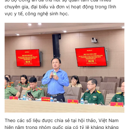
Phim VTV
Giải trí
chuyên gia, đại biểu và đơn vị hoạt động trong lĩnh
Hậu trường
vực y tế, công nghệ sinh học.
Điện ảnh
Đời sống
Nhân vật
Âm nhạc
Du lịch
Khán giả
Giáo dục
Sao
Làm đẹp
Giải sao mai
Tuyển sinh
Công nghệ
Chất lượng cuộc sống
Học trực tuyến
Hitech Công nghệ tương lai
Giao lưu trực tuyến
Sản phẩm
Lịch phát sóng
Thị trường
Tư vấn
Chuyên mục khác
Theo các số liệu được chia sẻ tại hội thảo, Việt Nam
Emagazine
Podcast
hiện nằm trong nhóm quốc gia có tỷ lệ kháng kháng