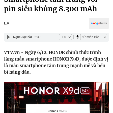
Chính trị
Truyền hình
pin siêu khủng 8.300 mAh
Văn hóa - Giải trí
Xã hội
Y tế
L.V
Đời sống
Pháp luật
Công nghệ
Nghe đọc bài
5:39
Giáo dục
Y tế
VTV.vn - Ngày 6/12, HONOR chính thức trình
làng mẫu smartphone HONOR X9D, được định vị
Thế giới
là mẫu smartphone tầm trung mạnh mẽ và bền
Tin tức
bỉ hàng đầu.
Kinh tế
Thế giới đó đây
Tài chính
Dữ liệu và đời sống
Câu chuyện quốc tế
Thị trường
Truyền hình
Góc doanh nghiệp