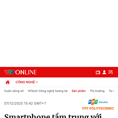
CÔNG NGHỆ
Chính trị
Cuộc sống số
HiTech Công nghệ tương lai
Sản phẩm
Thị trường
Tư vấn
Xã hội
Pháp luật
07/12/2025 15:42 GMT+7
Chuyên mục
Kinh tế
Smartphone tầm trung với
Thể thao