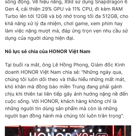
sống động. Về hiệu năng, X9d sử dụng Snapdragon 6
Gen 4, cải thiện 29% GPU và 11% CPU, đi kèm RAM
Turbo lên tới 12GB và bộ nhớ trong tối đa 512GB, cho
khả năng xử lý đa nhiệm, chơi game, xem phim hay
làm việc nặng mượt mà, đáp ứng trọn vẹn nhu cầu sử
dụng của người dùng hiện đại.
Nỗ lực sẻ chia của HONOR Việt Nam
Tại buổi ra mắt, ông Lê Hồng Phong, Giám đốc Kinh
doanh HONOR Việt Nam chia sẻ: "Những ngày qua,
chúng tôi luôn dõi theo và thấu hiểu những mất mát,
khó khăn mà đồng bào miền Trung đang phải gánh
chịu khi thiên tai liên tiếp gây ảnh hưởng nặng nề đến
cuộc sống. Với HONOR, khách hàng không chỉ là
những người tin dùng sản phẩm mà còn là những
người bạn đồng hành mà chúng tôi luôn trân trọng".