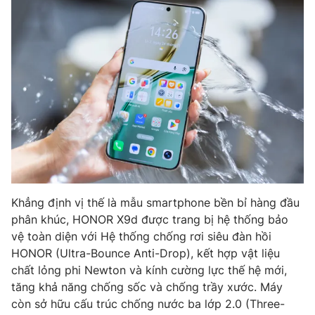
Photo
Infographic
Video
Shorts video
VTV Money
VTV Thể thao
VTV Sức khoẻ
Bất động sản
Thị trường 24h
Tấm lòng Việt
Khẳng định vị thế là mẫu smartphone bền bỉ hàng đầu
phân khúc, HONOR X9d được trang bị hệ thống bảo
VTV4
Vươn mình bằng AI
vệ toàn diện với Hệ thống chống rơi siêu đàn hồi
HONOR (Ultra-Bounce Anti-Drop), kết hợp vật liệu
VTV9
VTV8
chất lỏng phi Newton và kính cường lực thế hệ mới,
tăng khả năng chống sốc và chống trầy xước. Máy
còn sở hữu cấu trúc chống nước ba lớp 2.0 (Three-
Liên hệ tòa soạn
English