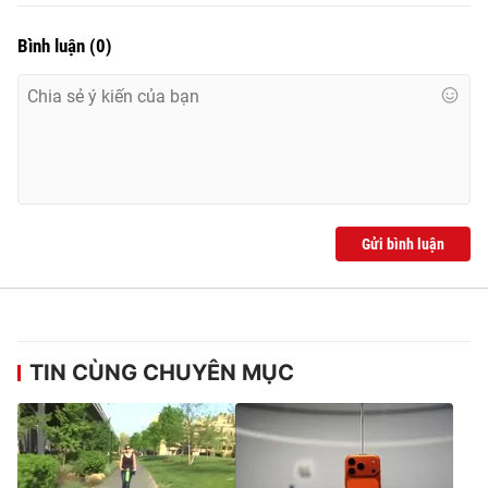
Bình luận
(
0
)
Gửi bình luận
TIN CÙNG CHUYÊN MỤC