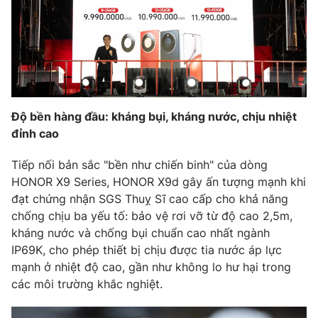
Phim VTV
Giải trí
Hậu trường
Điện ảnh
Đời sống
Nhân vật
Âm nhạc
Du lịch
Khán giả
Giáo dục
Sao
Làm đẹp
Độ bền hàng đầu: kháng bụi, kháng nước, chịu nhiệt
Giải sao mai
Tuyển sinh
đỉnh cao
Công nghệ
Chất lượng cuộc sống
Học trực tuyến
Tiếp nối bản sắc "bền như chiến binh" của dòng
Hitech Công nghệ tương lai
Giao lưu trực tuyến
HONOR X9 Series, HONOR X9d gây ấn tượng mạnh khi
Sản phẩm
đạt chứng nhận SGS Thuỵ Sĩ cao cấp cho khả năng
chống chịu ba yếu tố: bảo vệ rơi vỡ từ độ cao 2,5m,
Lịch phát sóng
Thị trường
kháng nước và chống bụi chuẩn cao nhất ngành
IP69K, cho phép thiết bị chịu được tia nước áp lực
Tư vấn
mạnh ở nhiệt độ cao, gần như không lo hư hại trong
Chuyên mục khác
các môi trường khắc nghiệt.
Emagazine
Podcast