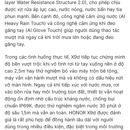
layer Water Resistance Structure 2.0), cho phép chịu
được xịt rửa áp lực cao, nước nóng, nước bẩn hay tia
phun mạnh. Bên cạnh đó, công nghệ cảm ứng nước (AI
Heavy Rain Touch) và công nghệ cảm ứng khi đeo
THỜI BÁO VTV
găng tay (AI Glove Touch) giúp người dùng thao tác
mượt mà ngay cả khi trời mưa lớn hoặc đang đeo
găng tay.
Theo dõi báo trên
Trong các tình huống thực tế, X9d tiếp tục chứng minh
Cơ quan chủ quản:
Đài Truyền hình Việt Nam
độ bền vượt trội: khi vô tình rơi từ tay xuống nền ở độ
Cơ quan báo chí:
Thời báo VTV
cao 2,5m hay thử nghiệm bỏ vào máy trộn bê tông,
máy vẫn vận hành mượt mà và không có dấu hiệu nứt
Giấy phép hoạt động báo in và báo điện tử số 483/GP-BTTTT
cấp ngày 29/12/2023
vỡ màn hình. Ngay cả khi tiếp xúc với nước mưa, rơi
vào bồn rửa hay môi trường bùn đất, thiết bị vẫn hoạt
Tổng Biên tập:
Vũ Thanh Thủy
động ổn định nhờ cấu trúc kháng nước, chống bụi
Phó Tổng Biên tập:
Nguyễn Thị Mỹ Hạnh, Phạm Quốc Thắng,
chuẩn IP69K, được thử nghiệm ngâm nước 30 phút ở
Nguyễn Trọng Ninh
độ sâu 1,5m mà vẫn an toàn. HONOR X9d được đánh
Tổng đài VTV:
024.38 355 931 - 024.38 355 932
giá là rất phù hợp để đồng hành lâu dài với người
Ðiện thoại Thời báo VTV:
024.66 897 897
dùng trong nhiều điều kiện, đặc biệt trong môi trường