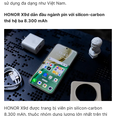
Email:
toasoan@vtv.vn
sử dụng đa dạng như Việt Nam.
Liên hệ quảng cáo:
024-7300.7108
HONOR X9d dẫn đầu ngành pin với silicon-carbon
thế hệ ba 8.300 mAh
® Cấm sao chép dưới mọi hình thức nếu không có sự chấp
thuận bằng văn bản. Ghi rõ nguồn VTV.vn khi phát hành lại
thông tin từ website này.
HONOR X9d được trang bị viên pin silicon-carbon
8.300 mAh, thuộc nhóm dung lượng lớn nhất trên thị