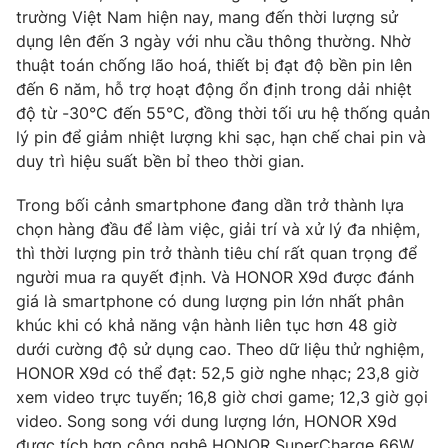
trường Việt Nam hiện nay, mang đến thời lượng sử
dụng lên đến 3 ngày với nhu cầu thông thường. Nhờ
thuật toán chống lão hoá, thiết bị đạt độ bền pin lên
đến 6 năm, hỗ trợ hoạt động ổn định trong dải nhiệt
độ từ -30°C đến 55°C, đồng thời tối ưu hệ thống quản
lý pin để giảm nhiệt lượng khi sạc, hạn chế chai pin và
duy trì hiệu suất bền bỉ theo thời gian.
Trong bối cảnh smartphone đang dần trở thành lựa
chọn hàng đầu để làm việc, giải trí và xử lý đa nhiệm,
thì thời lượng pin trở thành tiêu chí rất quan trọng để
người mua ra quyết định. Và HONOR X9d được đánh
giá là smartphone có dung lượng pin lớn nhất phân
khúc khi có khả năng vận hành liên tục hơn 48 giờ
dưới cường độ sử dụng cao. Theo dữ liệu thử nghiệm,
HONOR X9d có thể đạt: 52,5 giờ nghe nhạc; 23,8 giờ
xem video trực tuyến; 16,8 giờ chơi game; 12,3 giờ gọi
video. Song song với dung lượng lớn, HONOR X9d
được tích hợp công nghệ HONOR SuperCharge 66W