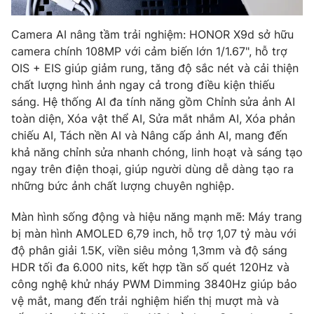
Camera AI nâng tầm trải nghiệm: HONOR X9d sở hữu
camera chính 108MP với cảm biến lớn 1/1.67", hỗ trợ
OIS + EIS giúp giảm rung, tăng độ sắc nét và cải thiện
chất lượng hình ảnh ngay cả trong điều kiện thiếu
sáng. Hệ thống AI đa tính năng gồm Chỉnh sửa ảnh AI
toàn diện, Xóa vật thể AI, Sửa mắt nhắm AI, Xóa phản
chiếu AI, Tách nền AI và Nâng cấp ảnh AI, mang đến
khả năng chỉnh sửa nhanh chóng, linh hoạt và sáng tạo
ngay trên điện thoại, giúp người dùng dễ dàng tạo ra
những bức ảnh chất lượng chuyên nghiệp.
Màn hình sống động và hiệu năng mạnh mẽ: Máy trang
bị màn hình AMOLED 6,79 inch, hỗ trợ 1,07 tỷ màu với
độ phân giải 1.5K, viền siêu mỏng 1,3mm và độ sáng
HDR tối đa 6.000 nits, kết hợp tần số quét 120Hz và
công nghệ khử nháy PWM Dimming 3840Hz giúp bảo
vệ mắt, mang đến trải nghiệm hiển thị mượt mà và