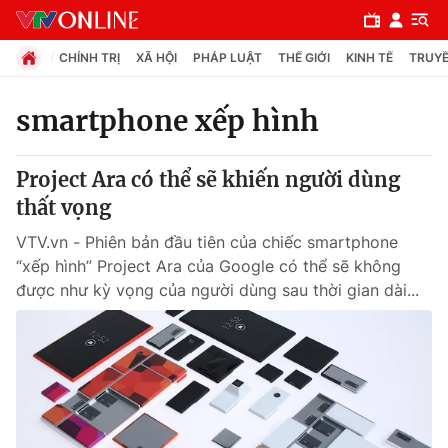
CHÍNH TRỊ
XÃ HỘI
PHÁP LUẬT
THẾ GIỚI
KINH TẾ
TRUYỀ
smartphone xếp hình
Chuyên mục
Project Ara có thể sẽ khiến người dùng
Chính trị
thất vọng
VTV.vn - Phiên bản đầu tiên của chiếc smartphone
Xã hội
“xếp hình” Project Ara của Google có thể sẽ không
được như kỳ vọng của người dùng sau thời gian dài...
Pháp luật
Y tế
Thế giới