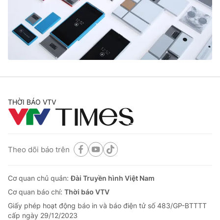
Tin tức
Kinh tế
Thế giới đó đây
Tài chính
Dữ liệu và đời sống
Câu chuyện quốc tế
Thị trường
Truyền hình
Góc doanh nghiệp
Phim VTV
THỜI BÁO VTV
Giải trí
Hậu trường
Điện ảnh
Đời sống
Nhân vật
Âm nhạc
Theo dõi báo trên
Du lịch
Khán giả
Giáo dục
Sao
Làm đẹp
Giải sao mai
Cơ quan chủ quản:
Đài Truyền hình Việt Nam
Tuyển sinh
Công nghệ
Cơ quan báo chí:
Thời báo VTV
Chất lượng cuộc sống
Học trực tuyến
Giấy phép hoạt động báo in và báo điện tử số 483/GP-BTTTT
Hitech Công nghệ tương lai
cấp ngày 29/12/2023