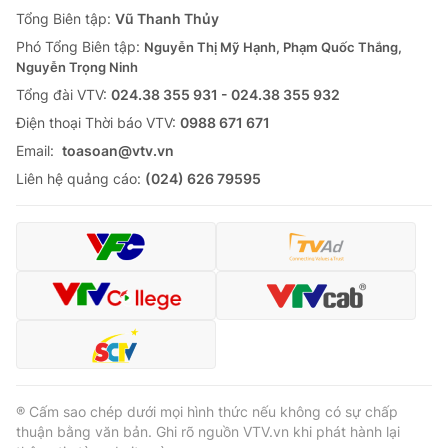
Giao lưu trực tuyến
Tổng Biên tập:
Vũ Thanh Thủy
Sản phẩm
Phó Tổng Biên tập:
Nguyễn Thị Mỹ Hạnh, Phạm Quốc Thắng,
Lịch phát sóng
Thị trường
Nguyễn Trọng Ninh
Tổng đài VTV:
024.38 355 931 - 024.38 355 932
Tư vấn
Ðiện thoại Thời báo VTV:
0988 671 671
Chuyên mục khác
Email:
toasoan@vtv.vn
Emagazine
Podcast
Liên hệ quảng cáo:
(024) 626 79595
Photo
Infographic
Video
Shorts video
VTV Money
VTV Thể thao
VTV Sức khoẻ
Bất động sản
® Cấm sao chép dưới mọi hình thức nếu không có sự chấp
thuận bằng văn bản. Ghi rõ nguồn VTV.vn khi phát hành lại