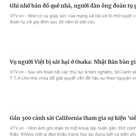
Ghi nhớ bản đồ quê nhà, người đàn ông đoàn tụ g
VTV.vn - Nhờ có sự giúp sức của mạng xã hội và trí nhớ tuyệt 
đoàn tụ với gia đình sau 30 năm bị bắt cóc.
Vụ người Việt bị sát hại ở Osaka: Nhật Bản bàn g
VTV.vn - Sau khi hoàn tất các thủ tục khám nghiệm, Sở Cảnh sá
T.T.A cho nhà chùa để giải quyết vấn đề hậu sự theo nguyện vọ
Gần 300 cảnh sát California tham gia sự kiện 'si
VTV.vn - Hình ảnh ghi nhận từ một khoá tập huấn gần 300 cảnh
thấy: Không một ai đeo khẩu trang hay áp dụng bất cứ biện ph