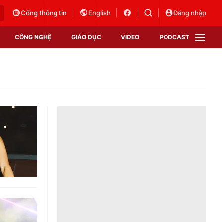
Cổng thông tin
English
Đăng nhập
CÔNG NGHỆ
GIÁO DỤC
VIDEO
PODCAST
VTV Money
VTV Thể thao
VTV Sức khoẻ
Bất động sản
Thị trường 24h
Tấm lòng Việt
Vươn mình bằng AI
VTV4
VTV8
VTV9
Lịch phát sóng
Giao lưu trực tuyến
Sự kiện