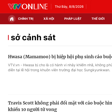
Thứ Bảy, 8/8/2026
CHÍNH TRỊ
XÃ HỘI
PHÁP LUẬT
THẾ GIỚI
Chính trị
Xã hội
sở cảnh sát
Thế giới
Kinh tế
Hwasa (Mamamoo) bị hiệp hội phụ sinh cáo bu
Tin tức
Tài chính
VTV.vn - Hwasa bị cho là có hành vi nhảy khiếm nhã, không ph
diễn tại lễ hội trong khuôn viên trường đại học Sungkyunkwan.
Thế giới đó đây
Thị trường
Câu chuyện quốc tế
Góc doanh nghiệp
Dữ liệu và đời sống
Travis Scott không phải đối mặt với cáo buộc hì
khiến 10 người tử vong