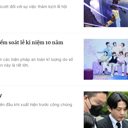
ott đối với sự việc thảm kịch lễ hội
Góc ảnh
Giáo dục
Công nghệ
Tuyển sinh
Hitech Công ng
ểm soát lễ kỉ niệm 10 năm
Học trực tuyến
Sản phẩm
n các biện pháp an toàn kĩ lượng do số
g
Thị trường
 này là rất lớn.
Tư vấn
y
rên đầu khi xuất hiện trước công chúng