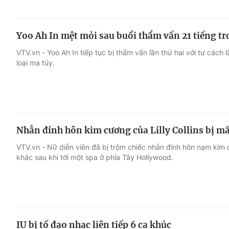
Yoo Ah In mệt mỏi sau buổi thẩm vấn 21 tiếng tro
VTV.vn - Yoo Ah In tiếp tục bị thẩm vấn lần thứ hai với tư cách
loại ma túy.
Nhẫn đính hôn kim cương của Lilly Collins bị mấ
VTV.vn - Nữ diễn viên đã bị trộm chiếc nhẫn đính hôn nạm kim
khác sau khi tới một spa ở phía Tây Hollywood.
IU bị tố đạo nhạc liên tiếp 6 ca khúc