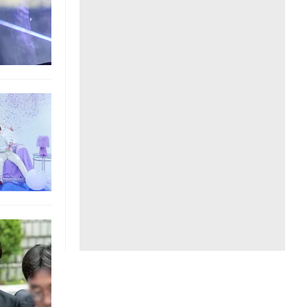
Liên hệ toà soạn
hệ tương lai