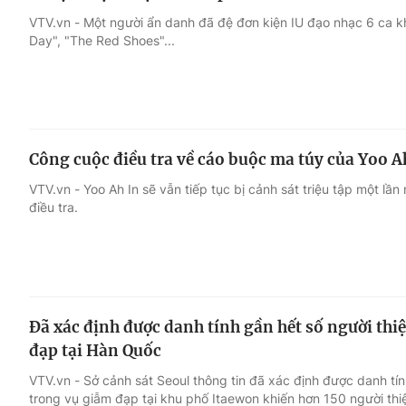
VTV.vn - Một người ẩn danh đã đệ đơn kiện IU đạo nhạc 6 ca k
Day", "The Red Shoes"...
Công cuộc điều tra về cáo buộc ma túy của Yoo A
VTV.vn - Yoo Ah In sẽ vẫn tiếp tục bị cảnh sát triệu tập một lầ
điều tra.
Đã xác định được danh tính gần hết số người th
đạp tại Hàn Quốc
VTV.vn - Sở cảnh sát Seoul thông tin đã xác định được danh tí
trong vụ giẫm đạp tại khu phố Itaewon khiến hơn 150 người thi