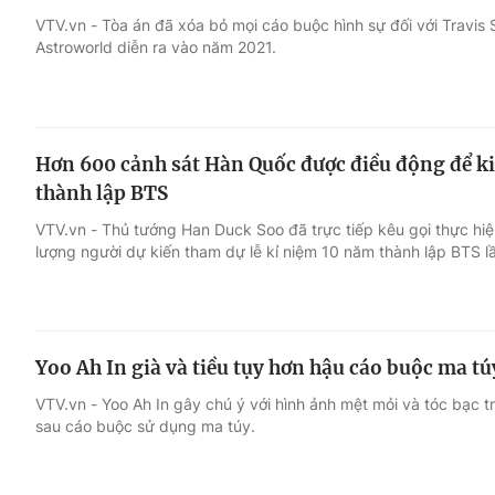
VTV.vn - Tòa án đã xóa bỏ mọi cáo buộc hình sự đối với Travis Sc
Astroworld diễn ra vào năm 2021.
Giải trí
Đời sống
Điện ảnh
Du lịch
Hơn 600 cảnh sát Hàn Quốc được điều động để ki
Âm nhạc
Làm đẹp
thành lập BTS
VTV.vn - Thủ tướng Han Duck Soo đã trực tiếp kêu gọi thực hiệ
Sao
Chất lượng cuộc sốn
lượng người dự kiến tham dự lễ kỉ niệm 10 năm thành lập BTS lần
Yoo Ah In già và tiều tụy hơn hậu cáo buộc ma tú
VTV.vn - Yoo Ah In gây chú ý với hình ảnh mệt mỏi và tóc bạc t
sau cáo buộc sử dụng ma túy.