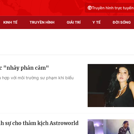
Truyền hình trực tuyến
KINH TẾ
TRUYỀN HÌNH
GIẢI TRÍ
Y TẾ
ĐỜI SỐNG
Pháp luật
Y tế
Truyền hình
Multimedia
ộc "nhảy phản cảm"
Phim VTV
Video
ù hợp với môi trường sư phạm khi biểu
Hậu trường
Shorts video
Nhân vật
Podcast
Khán giả
EMagazine
Giải sao mai
Photo
nh sự cho thảm kịch Astroworld
Infographic