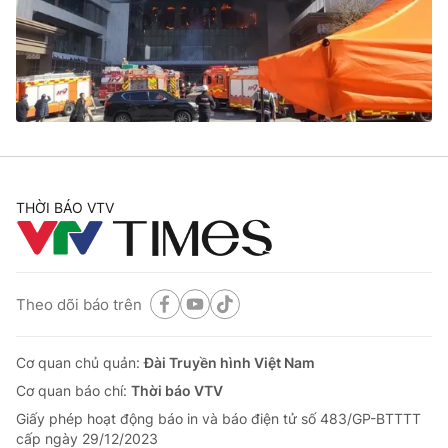
Tin tức
Kinh tế
Thế giới đó đây
Tài chính
Dữ liệu và đời sống
Câu chuyện quốc tế
Thị trường
Truyền hình
Góc doanh nghiệp
Phim VTV
THỜI BÁO VTV
Giải trí
Hậu trường
Điện ảnh
Đời sống
Nhân vật
Âm nhạc
Theo dõi báo trên
Du lịch
Khán giả
Giáo dục
Sao
Làm đẹp
Giải sao mai
Cơ quan chủ quản:
Đài Truyền hình Việt Nam
Tuyển sinh
Công nghệ
Cơ quan báo chí:
Thời báo VTV
Chất lượng cuộc sống
Học trực tuyến
Giấy phép hoạt động báo in và báo điện tử số 483/GP-BTTTT
Hitech Công nghệ tương lai
cấp ngày 29/12/2023