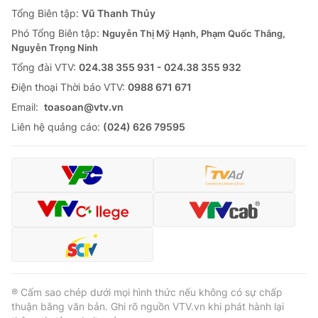
Giao lưu trực tuyến
Tổng Biên tập:
Vũ Thanh Thủy
Sản phẩm
Phó Tổng Biên tập:
Nguyễn Thị Mỹ Hạnh, Phạm Quốc Thắng,
Lịch phát sóng
Thị trường
Nguyễn Trọng Ninh
Tổng đài VTV:
024.38 355 931 - 024.38 355 932
Tư vấn
Ðiện thoại Thời báo VTV:
0988 671 671
Chuyên mục khác
Email:
toasoan@vtv.vn
Emagazine
Podcast
Liên hệ quảng cáo:
(024) 626 79595
Photo
Infographic
Video
Shorts video
VTV Money
VTV Thể thao
VTV Sức khoẻ
Bất động sản
® Cấm sao chép dưới mọi hình thức nếu không có sự chấp
thuận bằng văn bản. Ghi rõ nguồn VTV.vn khi phát hành lại