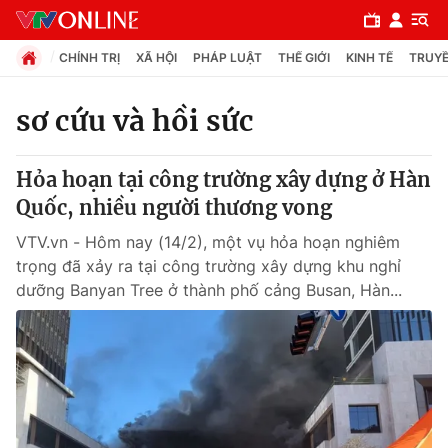
CHÍNH TRỊ
XÃ HỘI
PHÁP LUẬT
THẾ GIỚI
KINH TẾ
TRUYỀ
sơ cứu và hồi sức
Chuyên mục
Hỏa hoạn tại công trường xây dựng ở Hàn
Chính trị
Quốc, nhiều người thương vong
VTV.vn - Hôm nay (14/2), một vụ hỏa hoạn nghiêm
Xã hội
trọng đã xảy ra tại công trường xây dựng khu nghỉ
dưỡng Banyan Tree ở thành phố cảng Busan, Hàn...
Pháp luật
Y tế
Thế giới