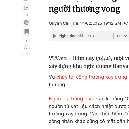
người thương vong
0
Quỳnh Chi (T/h)
14/02/2025 19:12 GMT+7
Giải trí
Đời sống
1:18
Nghe đọc bài
Điện ảnh
Du lịch
Âm nhạc
Làm đẹp
VTV.vn - Hôm nay (14/2), một vụ
Sao
Chất lượng cuộc sốn
xây dựng khu nghỉ dưỡng Banyan
Vụ
cháy tại công trường xây dựng
thương.
Ngọn lửa bùng phát
vào khoảng 10h
nguồn từ vật liệu cách nhiệt được 
trường xây dựng. Vào thời điểm đó
công nhân khác cũng có mặt gần hi