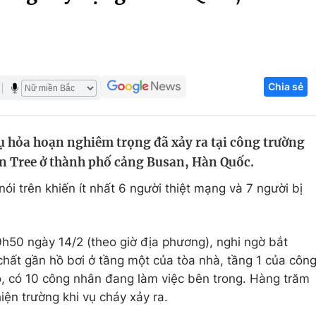
Góc ảnh
Giáo dục
Công nghệ
Chia sẻ
Tuyển sinh
Hitech Công ng
Học trực tuyến
Sản phẩm
 hỏa hoạn nghiêm trọng đã xảy ra tại công trường
g
Thị trường
 Tree ở thành phố cảng Busan, Hàn Quốc.
Tư vấn
nói trên khiến ít nhất 6 người thiệt mạng và 7 người bị
50 ngày 14/2 (theo giờ địa phương), nghi ngờ bắt
chất gần hồ bơi ở tầng một của tòa nhà, tầng 1 của côn
, có 10 công nhân đang làm việc bên trong. Hàng trăm
ện trường khi vụ cháy xảy ra.