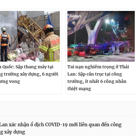
 Quốc: Sập thang máy tại
Tai nạn nghiêm trọng ở Thái
g trường xây dựng, 6 người
Lan: Sập cần trục tại công
ơng vong
trường, ít nhất 6 công nhân
thiệt mạng
Lan xác nhận ổ dịch COVID-19 mới liên quan đến công
g xây dựng