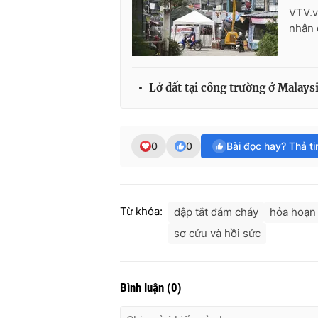
VTV.v
nhân 
Lở đất tại công trường ở Malays
0
0
Bài đọc hay? Thả t
Từ khóa:
dập tắt đám cháy
hỏa hoạn 
sơ cứu và hồi sức
Bình luận
(
0
)