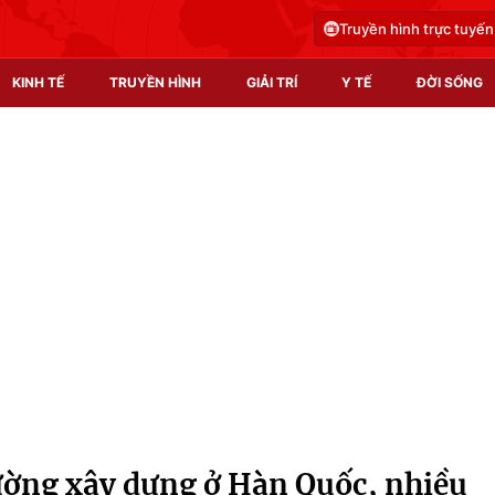
Truyền hình trực tuyến
KINH TẾ
TRUYỀN HÌNH
GIẢI TRÍ
Y TẾ
ĐỜI SỐNG
Pháp luật
Y tế
Truyền hình
Multimedia
Phim VTV
Video
Hậu trường
Shorts video
Nhân vật
Podcast
Khán giả
EMagazine
Giải sao mai
Photo
ường xây dựng ở Hàn Quốc, nhiều
Infographic