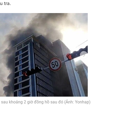
u tra.
 sau khoảng 2 giờ đồng hồ sau đó (Ảnh: Yonhap)