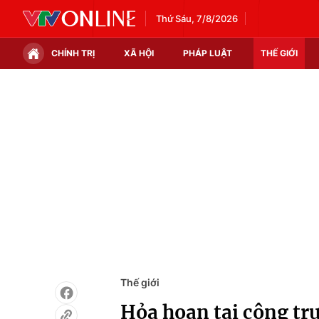
Thứ Sáu, 7/8/2026
CHÍNH TRỊ
XÃ HỘI
PHÁP LUẬT
THẾ GIỚI
Chính trị
Xã hội
Thế giới
Kinh tế
Tin tức
Tài chính
Thế giới đó đây
Thị trường
Câu chuyện quốc tế
Góc doanh nghiệp
Dữ liệu và đời sống
Thế giới
Hỏa hoạn tại công tr