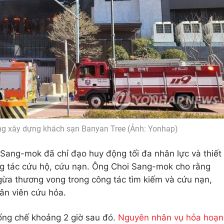
ờng xây dựng khách sạn Banyan Tree (Ảnh: Yonhap)
ang-mok đã chỉ đạo huy động tối đa nhân lực và thiết
ng tác cứu hộ, cứu nạn. Ông Choi Sang-mok cho rằng
gừa thương vong trong công tác tìm kiếm và cứu nạn,
ân viên cứu hỏa.
ng chế khoảng 2 giờ sau đó.
Nguyên nhân vụ hỏa hoạn