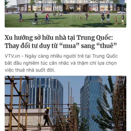
Tin tức
Kinh tế
Thế giới đó đây
Tài chính
Dữ liệu và đời sống
Câu chuyện quốc tế
Thị trường
Xu hướng sở hữu nhà tại Trung Quốc:
Thay đổi tư duy từ “mua” sang “thuê”
Truyền hình
Góc doanh nghiệp
VTV.vn - Ngày càng nhiều người trẻ tại Trung Quốc
Phim VTV
Giải trí
bắt đầu nghiêm túc cân nhắc và thậm chí lựa chọn
Hậu trường
việc thuê nhà suốt đời.
Điện ảnh
Đời sống
Nhân vật
Âm nhạc
Du lịch
Khán giả
Giáo dục
Sao
Làm đẹp
Giải sao mai
Tuyển sinh
Công nghệ
Chất lượng cuộc sống
Học trực tuyến
Hitech Công nghệ tương lai