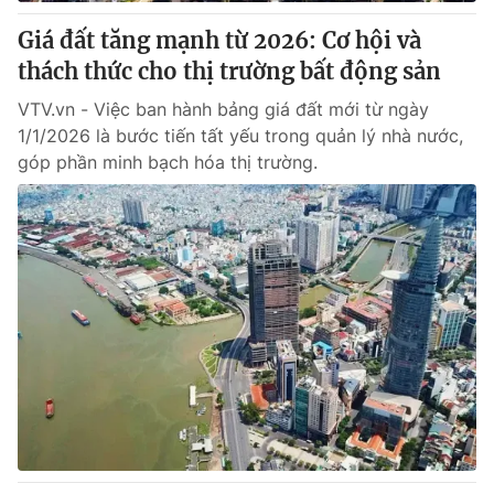
Giá đất tăng mạnh từ 2026: Cơ hội và
® Cấm sao chép dưới mọi hình thức nếu không có sự chấp
thách thức cho thị trường bất động sản
thuận bằng văn bản. Ghi rõ nguồn VTV.vn khi phát hành lại
thông tin từ website này.
VTV.vn - Việc ban hành bảng giá đất mới từ ngày
1/1/2026 là bước tiến tất yếu trong quản lý nhà nước,
góp phần minh bạch hóa thị trường.