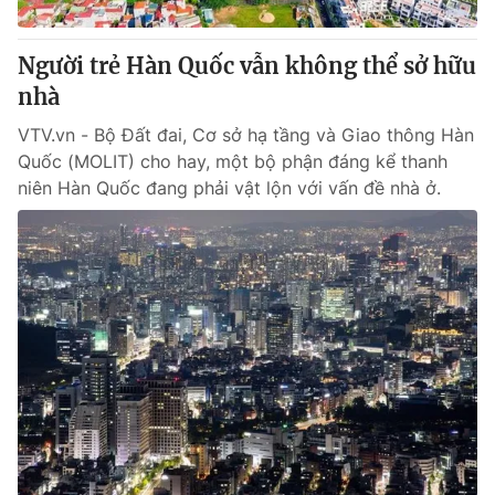
Giấy phép hoạt động báo in và báo điện tử số 483/GP-BTTTT
cấp ngày 29/12/2023
Người trẻ Hàn Quốc vẫn không thể sở hữu
Tổng Biên tập:
Vũ Thanh Thủy
nhà
Phó Tổng Biên tập:
Nguyễn Thị Mỹ Hạnh, Phạm Quốc Thắng,
Nguyễn Trọng Ninh
VTV.vn - Bộ Đất đai, Cơ sở hạ tầng và Giao thông Hàn
Tổng đài VTV:
024.38 355 931 - 024.38 355 932
Quốc (MOLIT) cho hay, một bộ phận đáng kể thanh
Ðiện thoại Thời báo VTV:
024.66 897 897
niên Hàn Quốc đang phải vật lộn với vấn đề nhà ở.
Email:
toasoan@vtv.vn
Liên hệ quảng cáo:
024-7300.7108