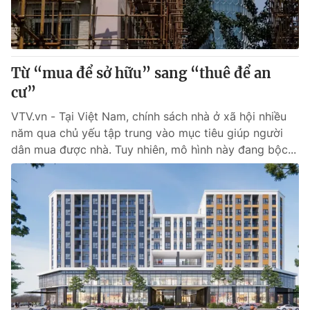
Giao lưu trực tuyến
Sản phẩm
Lịch phát sóng
Thị trường
Tư vấn
Từ “mua để sở hữu” sang “thuê để an
cư”
Chuyên mục khác
Emagazine
VTV.vn - Tại Việt Nam, chính sách nhà ở xã hội nhiều
Podcast
năm qua chủ yếu tập trung vào mục tiêu giúp người
dân mua được nhà. Tuy nhiên, mô hình này đang bộc...
Photo
Infographic
Video
Shorts video
VTV Money
VTV Thể thao
VTV Sức khoẻ
Bất động sản