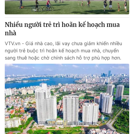
Thị trường 24h
Tấm lòng Việt
VTV4
Vươn mình bằng AI
Nhiều người trẻ trì hoãn kế hoạch mua
nhà
VTV9
VTV8
VTV.vn - Giá nhà cao, lãi vay chưa giảm khiến nhiều
người trẻ buộc trì hoãn kế hoạch mua nhà, chuyển
Liên hệ tòa soạn
English
sang thuê hoặc chờ chính sách hỗ trợ phù hợp hơn.
THỜI BÁO VTV
Theo dõi báo trên
Cơ quan chủ quản:
Đài Truyền hình Việt Nam
Cơ quan báo chí:
Thời báo VTV