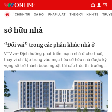
CHÍNH TRỊ
XÃ HỘI
PHÁP LUẬT
THẾ GIỚI
KINH TẾ
TRUYỀ
sở hữu nhà
Chuyên mục
“Đổi vai” trong các phân khúc nhà ở
Chính trị
VTV.vn- Định hướng phát triển mạnh nhà ở cho thuê,
thay vì chỉ tập trung vào mục tiêu sở hữu nhà được kỳ
Xã hội
vọng sẽ trở thành bước ngoặt tái cấu trúc thị trường...
Pháp luật
Y tế
Thế giới