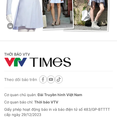
Tin tức
Kinh tế
Thế giới đó đây
Tài chính
Dữ liệu và đời sống
Câu chuyện quốc tế
Thị trường
Truyền hình
Góc doanh nghiệp
Phim VTV
THỜI BÁO VTV
Giải trí
Hậu trường
Điện ảnh
Đời sống
Nhân vật
Âm nhạc
Theo dõi báo trên
Du lịch
Khán giả
Giáo dục
Sao
Làm đẹp
Giải sao mai
Cơ quan chủ quản:
Đài Truyền hình Việt Nam
Tuyển sinh
Công nghệ
Cơ quan báo chí:
Thời báo VTV
Chất lượng cuộc sống
Học trực tuyến
Giấy phép hoạt động báo in và báo điện tử số 483/GP-BTTTT
Hitech Công nghệ tương lai
cấp ngày 29/12/2023