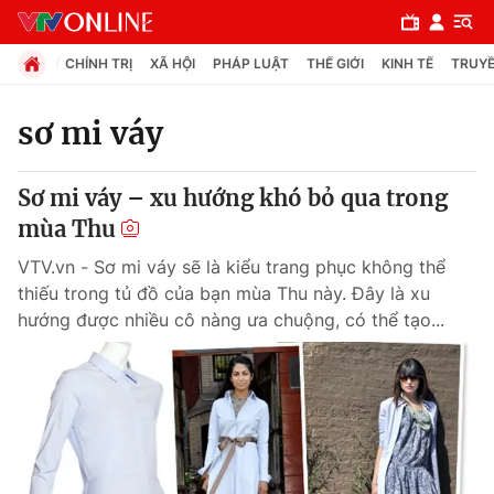
CHÍNH TRỊ
XÃ HỘI
PHÁP LUẬT
THẾ GIỚI
KINH TẾ
TRUYỀ
sơ mi váy
Chuyên mục
Sơ mi váy – xu hướng khó bỏ qua trong
Chính trị
mùa Thu
VTV.vn - Sơ mi váy sẽ là kiểu trang phục không thể
Xã hội
thiếu trong tủ đồ của bạn mùa Thu này. Đây là xu
hướng được nhiều cô nàng ưa chuộng, có thể tạo...
Pháp luật
Y tế
Thế giới