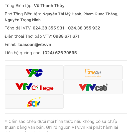
Giao lưu trực tuyến
Tổng Biên tập:
Vũ Thanh Thủy
Sản phẩm
Phó Tổng Biên tập:
Nguyễn Thị Mỹ Hạnh, Phạm Quốc Thắng,
Lịch phát sóng
Thị trường
Nguyễn Trọng Ninh
Tổng đài VTV:
024.38 355 931 - 024.38 355 932
Tư vấn
Ðiện thoại Thời báo VTV:
0988 671 671
Chuyên mục khác
Email:
toasoan@vtv.vn
Emagazine
Podcast
Liên hệ quảng cáo:
(024) 626 79595
Photo
Infographic
Video
Shorts video
VTV Money
VTV Thể thao
VTV Sức khoẻ
Bất động sản
® Cấm sao chép dưới mọi hình thức nếu không có sự chấp
thuận bằng văn bản. Ghi rõ nguồn VTV.vn khi phát hành lại