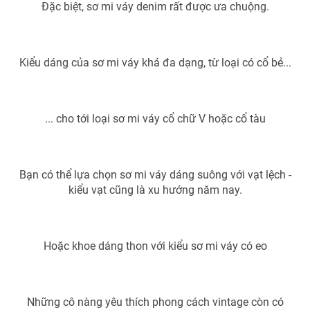
Phim VTV
Đặc biệt, sơ mi váy denim rất được ưa chuộng.
Giải trí
Hậu trường
Điện ảnh
Đời sống
Nhân vật
Kiểu dáng của sơ mi váy khá đa dạng, từ loại có cổ bẻ...
Âm nhạc
Du lịch
Khán giả
Giáo dục
Sao
Làm đẹp
Giải sao mai
... cho tới loại sơ mi váy cổ chữ V hoặc cổ tàu
Tuyển sinh
Công nghệ
Chất lượng cuộc sống
Học trực tuyến
Hitech Công nghệ tương lai
Giao lưu trực tuyến
Bạn có thể lựa chọn sơ mi váy dáng suông với vạt lệch -
kiểu vạt cũng là xu hướng năm nay.
Sản phẩm
Lịch phát sóng
Thị trường
Hoặc khoe dáng thon với kiểu sơ mi váy có eo
Tư vấn
Chuyên mục khác
Emagazine
Podcast
Những cô nàng yêu thích phong cách vintage còn có