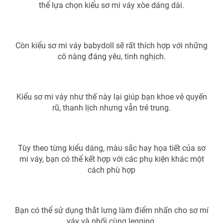
thể lựa chọn kiểu sơ mi váy xòe dáng dài.
Photo
Infographic
Video
Shorts video
Còn kiểu sơ mi váy babydoll sẽ rất thích hợp với những
cô nàng đáng yêu, tinh nghịch.
VTV Money
VTV Thể thao
Kiểu sơ mi váy như thế này lại giúp bạn khoe vẻ quyến
VTV Sức khoẻ
Bất động sản
rũ, thanh lịch nhưng vẫn trẻ trung.
Thị trường 24h
Tấm lòng Việt
Tùy theo từng kiểu dáng, màu sắc hay họa tiết của sơ
mi váy, bạn có thể kết hợp với các phụ kiện khác một
VTV4
Vươn mình bằng AI
cách phù hợp
VTV9
VTV8
Bạn có thể sử dụng thắt lưng làm điểm nhấn cho sơ mí
Liên hệ tòa soạn
English
váy và phối cùng legging.