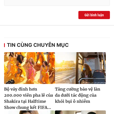
Gửi bình luận
TIN CÙNG CHUYÊN MỤC
Bộ váy đính hơn
Tăng cường bảo vệ làn
200.000 viên pha lê của
da dưới tác động của
Shakira tại Halftime
khói bụi ô nhiễm
Show chung kết FIFA...