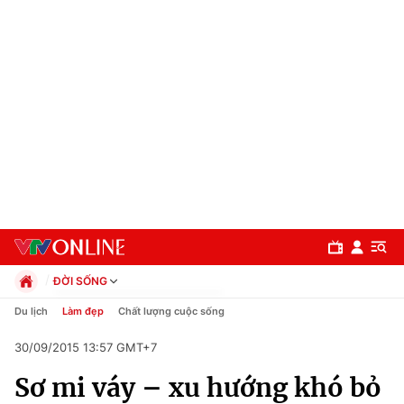
ĐỜI SỐNG
Chính trị
Du lịch
Làm đẹp
Chất lượng cuộc sống
Xã hội
30/09/2015 13:57 GMT+7
Pháp luật
Chuyên mục
Kinh tế
Sơ mi váy – xu hướng khó bỏ
Thể thao