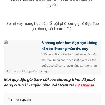
Ðiện thoại Thời báo VTV:
024.66 897 897
ngoài.
Email:
toasoan@vtv.vn
Liên hệ quảng cáo:
024-7300.7108
Sơ mi váy mang họa tiết nổi bật phối cùng gi-lê độc đáo
tạo phong cách sành điệu.
6 phong cách làm đẹp bạn không
nên bỏ lỡ trong mùa thu này
VTV.vn - Hãy nói lời tạm biệt với những đôi
môi màu hồng đào, phấn mắt rực rỡ và tóc
buộc cao để đón chào những xu hướng làm
đẹp mới nhất trong mùa thu này!
Mời quý độc giả theo dõi các chương trình đã phát
® Cấm sao chép dưới mọi hình thức nếu không có sự chấp
sóng của Đài Truyền hình Việt Nam tại
TV Online
!
thuận bằng văn bản. Ghi rõ nguồn VTV.vn khi phát hành lại
thông tin từ website này.
Tin liên quan