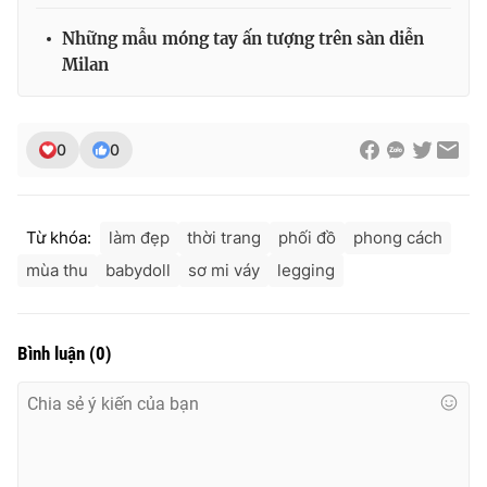
Những mẫu móng tay ấn tượng trên sàn diễn
Milan
0
0
Từ khóa:
làm đẹp
thời trang
phối đồ
phong cách
mùa thu
babydoll
sơ mi váy
legging
Bình luận
(
0
)