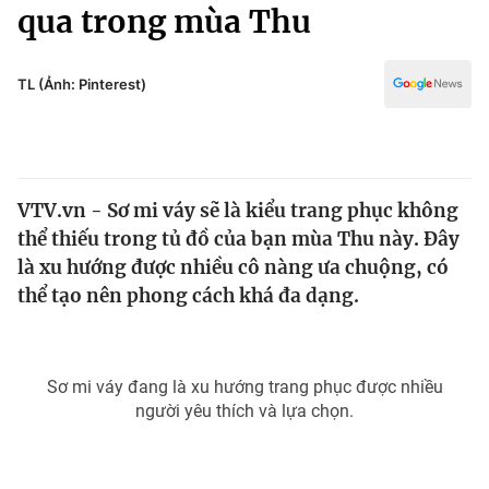
Chính trị
qua trong mùa Thu
Truyền hình
Văn hóa - Giải trí
Xã hội
Y tế
TL (Ảnh: Pinterest)
Đời sống
Pháp luật
Công nghệ
Giáo dục
Y tế
VTV.vn - Sơ mi váy sẽ là kiểu trang phục không
thể thiếu trong tủ đồ của bạn mùa Thu này. Đây
Thế giới
là xu hướng được nhiều cô nàng ưa chuộng, có
thể tạo nên phong cách khá đa dạng.
Tin tức
Kinh tế
Thế giới đó đây
Tài chính
Dữ liệu và đời sống
Sơ mi váy đang là xu hướng trang phục được nhiều
Câu chuyện quốc tế
Thị trường
người yêu thích và lựa chọn.
Truyền hình
Góc doanh nghiệp