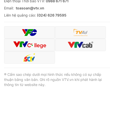
Ðiện thoại Thời báo VTV:
0988 671 671
Email:
toasoan@vtv.vn
Liên hệ quảng cáo:
(024) 626 79595
® Cấm sao chép dưới mọi hình thức nếu không có sự chấp
thuận bằng văn bản. Ghi rõ nguồn VTV.vn khi phát hành lại
thông tin từ website này.