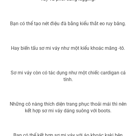
Bạn có thể tạo nét điệu đà bằng kiểu thắt eo ruy băng.
THỜI BÁO VTV
Hay biến tấu sơ mi váy như một kiểu khoác măng -tô.
Theo dõi báo trên
Sơ mi váy còn có tác dụng như một chiếc cardigan cá
Cơ quan chủ quản:
Đài Truyền hình Việt Nam
tính.
Cơ quan báo chí:
Thời báo VTV
Giấy phép hoạt động báo in và báo điện tử số 483/GP-BTTTT
cấp ngày 29/12/2023
Những cô nàng thích diện trang phục thoải mái thì nên
Tổng Biên tập:
Vũ Thanh Thủy
kết hợp sơ mi váy dáng suông với boots.
Phó Tổng Biên tập:
Nguyễn Thị Mỹ Hạnh, Phạm Quốc Thắng,
Nguyễn Trọng Ninh
Tổng đài VTV:
024.38 355 931 - 024.38 355 932
Bạn có thể kết hợp sơ mi váy với áo khoác kaki bên