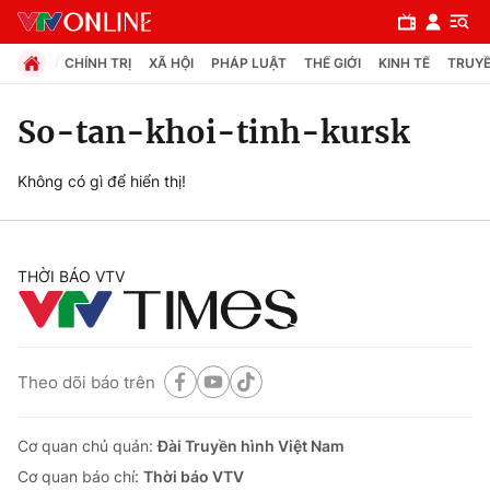
CHÍNH TRỊ
XÃ HỘI
PHÁP LUẬT
THẾ GIỚI
KINH TẾ
TRUYỀ
So-tan-khoi-tinh-kursk
Chuyên mục
Không có gì để hiển thị!
Chính trị
THỜI BÁO VTV
Xã hội
Pháp luật
Theo dõi báo trên
Y tế
Cơ quan chủ quản:
Đài Truyền hình Việt Nam
Thế giới
Cơ quan báo chí:
Thời báo VTV