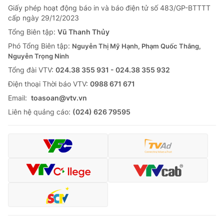
Giấy phép hoạt động báo in và báo điện tử số 483/GP-BTTTT
Tin tức
cấp ngày 29/12/2023
Kinh tế
Thế giới đó đây
Tổng Biên tập:
Vũ Thanh Thủy
Tài chính
Phó Tổng Biên tập:
Nguyễn Thị Mỹ Hạnh, Phạm Quốc Thắng,
Dữ liệu và đời sống
Câu chuyện quốc tế
Nguyễn Trọng Ninh
Thị trường
Tổng đài VTV:
024.38 355 931 - 024.38 355 932
Truyền hình
Góc doanh nghiệp
Ðiện thoại Thời báo VTV:
0988 671 671
Email:
toasoan@vtv.vn
Phim VTV
Giải trí
Liên hệ quảng cáo:
(024) 626 79595
Hậu trường
Điện ảnh
Đời sống
Nhân vật
Âm nhạc
Du lịch
Khán giả
Giáo dục
Sao
Làm đẹp
Giải sao mai
Tuyển sinh
Công nghệ
Chất lượng cuộc sống
Học trực tuyến
Hitech Công nghệ tương lai