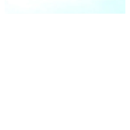
Tin mới
Video
Live
Emagazine
Trang chủ
Xử lý chủ phương tiện cho cháu bé 12 tuổi
lái phà chở khách qua sông
VTV.vn - Ngành Giao thông Vận tải tỉnh Đồng Nai sẽ
có phương án xử lý nghiêm đối với trường hợp chủ
phương tiện để cháu bé 12 tuổi lái phà chở khách...