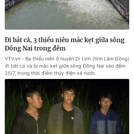
Giao lưu trực tuyến
Sản phẩm
Lịch phát sóng
Thị trường
Tư vấn
Đi bắt cá, 3 thiếu niên mắc kẹt giữa sông
Chuyên mục khác
Đồng Nai trong đêm
Emagazine
Podcast
VTV.vn - Ba thiếu niên ở huyện Di Linh (tỉnh Lâm Đồng)
đi bắt cá và bị mắc kẹt giữa sông Đồng Nai vào đêm
Photo
Infographic
25/7, trong thời điểm thủy điện xả nước.
Video
Shorts video
VTV Money
VTV Thể thao
VTV Sức khoẻ
Bất động sản