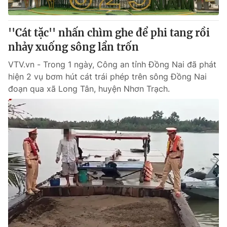
® Cấm sao chép dưới mọi hình thức nếu không có sự chấp
''Cát tặc'' nhấn chìm ghe để phi tang rồi
thuận bằng văn bản. Ghi rõ nguồn VTV.vn khi phát hành lại
nhảy xuống sông lẩn trốn
thông tin từ website này.
VTV.vn - Trong 1 ngày, Công an tỉnh Đồng Nai đã phát
hiện 2 vụ bơm hút cát trái phép trên sông Đồng Nai
đoạn qua xã Long Tân, huyện Nhơn Trạch.