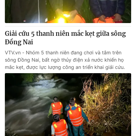
Thị trường 24h
Tấm lòng Việt
VTV4
Vươn mình bằng AI
Giải cứu 5 thanh niên mắc kẹt giữa sông
VTV9
VTV8
Đồng Nai
VTV.vn - Nhóm 5 thanh niên đang chơi và tắm trên
Liên hệ tòa soạn
English
sông Đồng Nai, bất ngờ thủy điện xả nước khiến họ
mắc kẹt, được lực lượng công an triển khai giải cứu.
THỜI BÁO VTV
Theo dõi báo trên
Cơ quan chủ quản:
Đài Truyền hình Việt Nam
Cơ quan báo chí:
Thời báo VTV