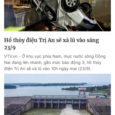
Tin tức
Kinh tế
Thế giới đó đây
Tài chính
Dữ liệu và đời sống
Câu chuyện quốc tế
Thị trường
Hồ thủy điện Trị An sẽ xả lũ vào sáng
Truyền hình
Góc doanh nghiệp
23/9
Phim VTV
Giải trí
VTV.vn - Ở khu vực phía Nam, mực nước sông Đồng
Hậu trường
Nai đang lên nhanh, gần mức báo động 3, hồ thủy
Điện ảnh
điện Trị An sẽ xả lũ vào 10h ngày mai (23/9).
Đời sống
Nhân vật
Âm nhạc
Du lịch
Khán giả
Giáo dục
Sao
Làm đẹp
Giải sao mai
Tuyển sinh
Công nghệ
Chất lượng cuộc sống
Học trực tuyến
Hitech Công nghệ tương lai