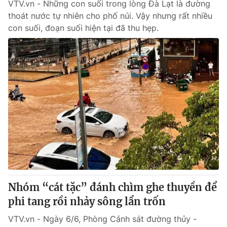
VTV.vn - Những con suối trong lòng Đà Lạt là đường
thoát nước tự nhiên cho phố núi. Vậy nhưng rất nhiều
con suối, đoạn suối hiện tại đã thu hẹp.
Nhóm “cát tặc” đánh chìm ghe thuyền để
phi tang rồi nhảy sông lẩn trốn
VTV.vn - Ngày 6/6, Phòng Cảnh sát đường thủy -