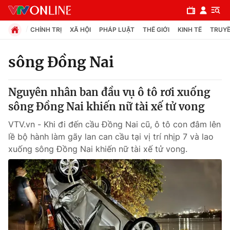
CHÍNH TRỊ
XÃ HỘI
PHÁP LUẬT
THẾ GIỚI
KINH TẾ
TRUYỀ
sông Đồng Nai
Chuyên mục
Nguyên nhân ban đầu vụ ô tô rơi xuống
Chính trị
sông Đồng Nai khiến nữ tài xế tử vong
VTV.vn - Khi đi đến cầu Đồng Nai cũ, ô tô con đâm lên
Xã hội
lề bộ hành làm gãy lan can cầu tại vị trí nhịp 7 và lao
xuống sông Đồng Nai khiến nữ tài xế tử vong.
Pháp luật
Y tế
Thế giới