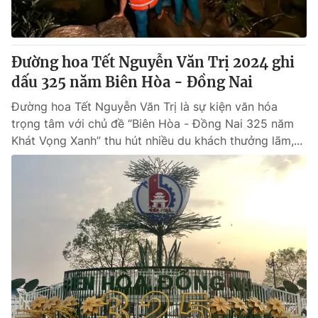
Giấy phép hoạt động báo in và báo điện tử số 483/GP-BTTTT
cấp ngày 29/12/2023
Tổng Biên tập:
Vũ Thanh Thủy
Đường hoa Tết Nguyễn Văn Trị 2024 ghi
Phó Tổng Biên tập:
Nguyễn Thị Mỹ Hạnh, Phạm Quốc Thắng,
dấu 325 năm Biên Hòa - Đồng Nai
Nguyễn Trọng Ninh
Tổng đài VTV:
024.38 355 931 - 024.38 355 932
Đường hoa Tết Nguyễn Văn Trị là sự kiện văn hóa
Ðiện thoại Thời báo VTV:
024.66 897 897
trọng tâm với chủ đề “Biên Hòa - Đồng Nai 325 năm
Email:
toasoan@vtv.vn
Khát Vọng Xanh” thu hút nhiều du khách thưởng lãm,...
Liên hệ quảng cáo:
024-7300.7108