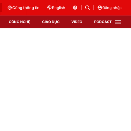
Cổng thông tin
English
Đăng nhập
CÔNG NGHỆ
GIÁO DỤC
VIDEO
PODCAST
VTV Money
VTV Thể thao
VTV Sức khoẻ
Bất động sản
Thị trường 24h
Tấm lòng Việt
Vươn mình bằng AI
VTV4
VTV8
VTV9
Lịch phát sóng
Giao lưu trực tuyến
Sự kiện