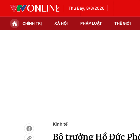
Thứ Bảy, 8/8/2026
CHÍNH TRỊ
XÃ HỘI
PHÁP LUẬT
THẾ GIỚI
Chính trị
Xã hội
Thế giới
Kinh tế
Tin tức
Tài chính
Thế giới đó đây
Thị trường
Câu chuyện quốc tế
Góc doanh nghiệp
Dữ liệu và đời sống
Kinh tế
Bộ trưởng Hồ Đức Phớc