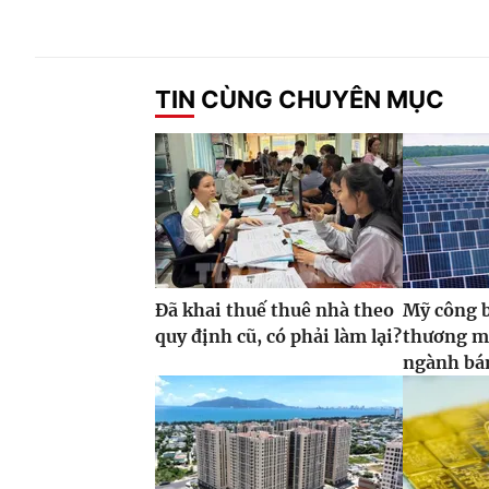
TIN CÙNG CHUYÊN MỤC
Đã khai thuế thuê nhà theo
Mỹ công 
quy định cũ, có phải làm lại?
thương m
ngành bán