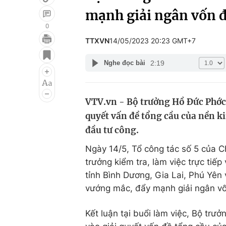
mạnh giải ngân vốn đ
0
TTXVN
14/05/2023 20:23 GMT+7
Giải trí
Đời sống
2:19
Nghe đọc bài
Điện ảnh
Du lịch
Âm nhạc
Làm đẹp
VTV.vn - Bộ trưởng Hồ Đức Phớc đ
Sao
Chất lượng cuộc sốn
quyết vấn đề tổng cầu của nền ki
đầu tư công.
Ngày 14/5, Tổ công tác số 5 của C
trưởng kiểm tra, làm việc trực tiếp
tỉnh Bình Dương, Gia Lai, Phú Yên 
vướng mắc, đẩy mạnh giải ngân v
Kết luận tại buổi làm việc, Bộ trư