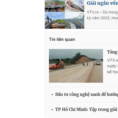
Giải ngân vốn
VTV.vn - Dù tron
kỳ năm 2022, nhưn
Tin liên quan
Tăng 
VTV.v
nước 
kế ho
Đầu tư công nghệ xanh để hưởng
TP Hồ Chí Minh: Tập trung giải