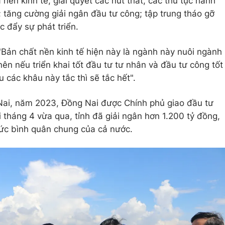
nền kinh tế; giải quyết các nút thắt, các thủ tục hành
; tăng cường giải ngân đầu tư công; tập trung tháo gỡ
 đẩy sự phát triển.
Bản chất nền kinh tế hiện này là ngành này nuôi ngành
 nên nếu triển khai tốt đầu tư tư nhân và đầu tư công tốt
 các khâu này tắc thì sẽ tắc hết".
ai, năm 2023, Đồng Nai được Chính phủ giao đầu tư
 tháng 4 vừa qua, tỉnh đã giải ngân hơn 1.200 tỷ đồng,
ức bình quân chung của cả nước.