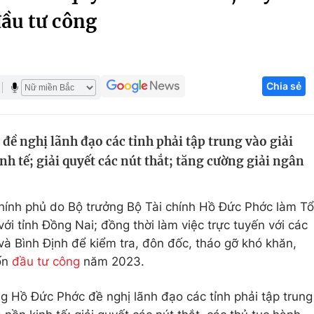
ầu tư công
Góc ảnh
Giáo dục
Công nghệ
Chia sẻ
Tuyển sinh
Hitech Công ng
Học trực tuyến
Sản phẩm
ề nghị lãnh đạo các tỉnh phải tập trung vào giải
g
Thị trường
nh tế; giải quyết các nút thắt; tăng cường giải ngân
Tư vấn
hính phủ do Bộ trưởng Bộ Tài chính Hồ Đức Phớc làm Tổ
 với tỉnh Đồng Nai; đồng thời làm việc trực tuyến với các
và Bình Định để kiểm tra, đôn đốc, tháo gỡ khó khăn,
ốn
đầu tư công
năm 2023.
ởng Hồ Đức Phớc đề nghị lãnh đạo các tỉnh phải tập trung