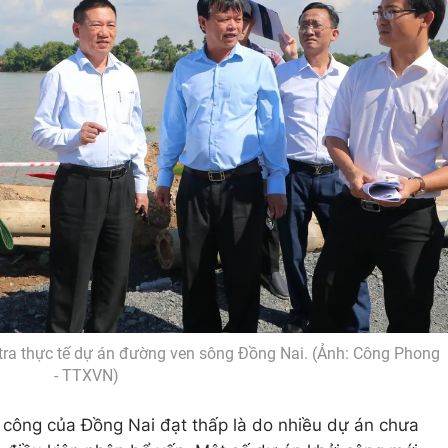
 tra thực tế dự án đường ven sông Đồng Nai. (Ảnh: Công Phong
- TTXVN)
 công của Đồng Nai đạt thấp là do nhiều dự án chưa