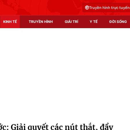
Truyền hình trực tuyến
KINH TẾ
TRUYỀN HÌNH
GIẢI TRÍ
Y TẾ
ĐỜI SỐNG
Pháp luật
Y tế
Truyền hình
Multimedia
Phim VTV
Video
Hậu trường
Shorts video
Nhân vật
Podcast
Khán giả
EMagazine
Giải sao mai
Photo
: Giải quyết các nút thắt, đẩy
Infographic