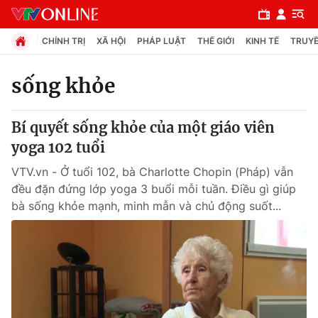
CHÍNH TRỊ
XÃ HỘI
PHÁP LUẬT
THẾ GIỚI
KINH TẾ
TRUYỀ
sống khỏe
Chuyên mục
Bí quyết sống khỏe của một giáo viên
Chính trị
yoga 102 tuổi
VTV.vn - Ở tuổi 102, bà Charlotte Chopin (Pháp) vẫn
Xã hội
đều đặn đứng lớp yoga 3 buổi mỗi tuần. Điều gì giúp
bà sống khỏe mạnh, minh mẫn và chủ động suốt...
Pháp luật
Y tế
Thế giới