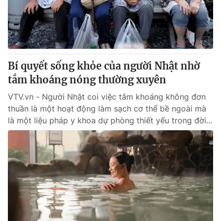
Giao lưu trực tuyến
Sản phẩm
Lịch phát sóng
Thị trường
Tư vấn
Bí quyết sống khỏe của người Nhật nhờ
Chuyên mục khác
tắm khoáng nóng thường xuyên
Emagazine
Podcast
VTV.vn - Người Nhật coi việc tắm khoáng không đơn
thuần là một hoạt động làm sạch cơ thể bề ngoài mà
Photo
Infographic
là một liệu pháp y khoa dự phòng thiết yếu trong đời...
Video
Shorts video
VTV Money
VTV Thể thao
VTV Sức khoẻ
Bất động sản