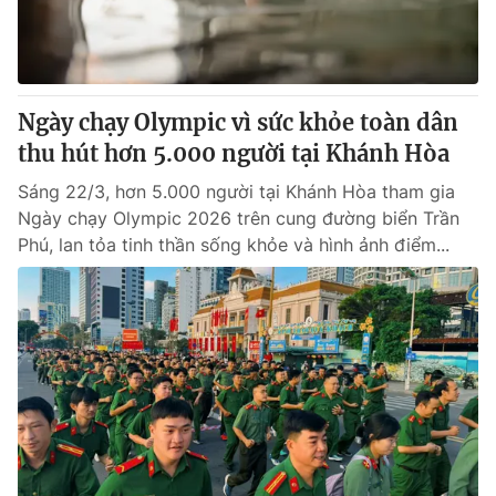
Thị trường 24h
Tấm lòng Việt
VTV4
Vươn mình bằng AI
Ngày chạy Olympic vì sức khỏe toàn dân
VTV9
VTV8
thu hút hơn 5.000 người tại Khánh Hòa
Sáng 22/3, hơn 5.000 người tại Khánh Hòa tham gia
Liên hệ tòa soạn
English
Ngày chạy Olympic 2026 trên cung đường biển Trần
Phú, lan tỏa tinh thần sống khỏe và hình ảnh điểm...
THỜI BÁO VTV
Theo dõi báo trên
Cơ quan chủ quản:
Đài Truyền hình Việt Nam
Cơ quan báo chí:
Thời báo VTV