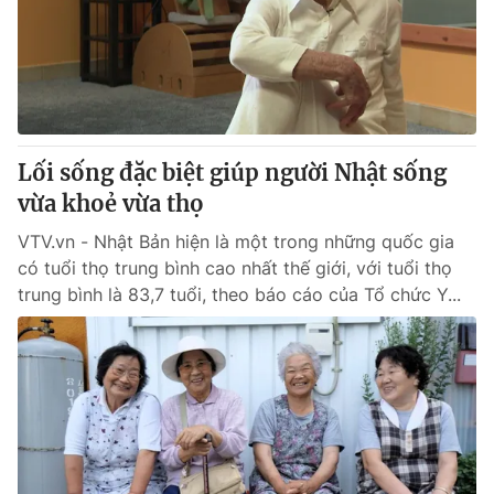
Tin tức
Kinh tế
Thế giới đó đây
Tài chính
Dữ liệu và đời sống
Câu chuyện quốc tế
Thị trường
Lối sống đặc biệt giúp người Nhật sống
Truyền hình
Góc doanh nghiệp
vừa khoẻ vừa thọ
Phim VTV
Giải trí
VTV.vn - Nhật Bản hiện là một trong những quốc gia
Hậu trường
có tuổi thọ trung bình cao nhất thế giới, với tuổi thọ
Điện ảnh
trung bình là 83,7 tuổi, theo báo cáo của Tổ chức Y...
Đời sống
Nhân vật
Âm nhạc
Du lịch
Khán giả
Giáo dục
Sao
Làm đẹp
Giải sao mai
Tuyển sinh
Công nghệ
Chất lượng cuộc sống
Học trực tuyến
Hitech Công nghệ tương lai