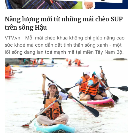
® Cấm sao chép dưới mọi hình thức nếu không có sự chấp
Năng lượng mới từ những mái chèo SUP
thuận bằng văn bản. Ghi rõ nguồn VTV.vn khi phát hành lại
trên sông Hậu
thông tin từ website này.
VTV.vn - Mỗi mái chèo khua không chỉ giúp nâng cao
sức khoẻ mà còn dẫn dắt tinh thần sống xanh - một
lối sống đang lan toả mạnh mẽ tại miền Tây Nam Bộ.