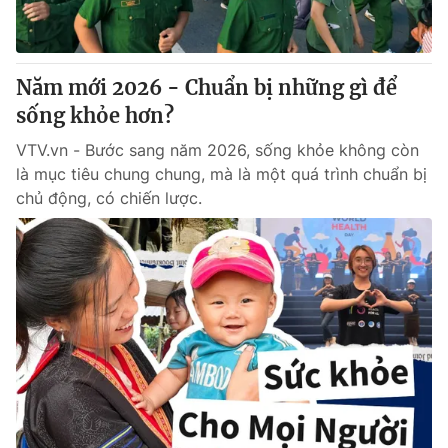
Giấy phép hoạt động báo in và báo điện tử số 483/GP-BTTTT
cấp ngày 29/12/2023
Tổng Biên tập:
Vũ Thanh Thủy
Năm mới 2026 - Chuẩn bị những gì để
Phó Tổng Biên tập:
Nguyễn Thị Mỹ Hạnh, Phạm Quốc Thắng,
sống khỏe hơn?
Nguyễn Trọng Ninh
Tổng đài VTV:
024.38 355 931 - 024.38 355 932
VTV.vn - Bước sang năm 2026, sống khỏe không còn
Ðiện thoại Thời báo VTV:
024.66 897 897
là mục tiêu chung chung, mà là một quá trình chuẩn bị
Email:
toasoan@vtv.vn
chủ động, có chiến lược.
Liên hệ quảng cáo:
024-7300.7108