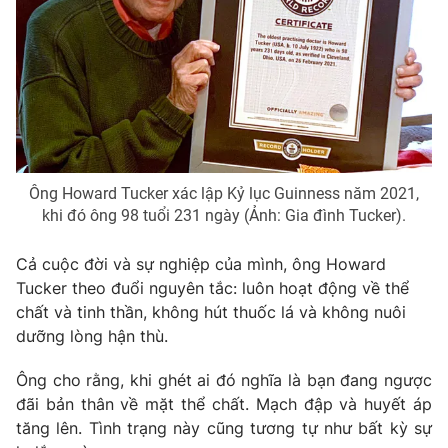
THỜI BÁO VTV
Theo dõi báo trên
Ông Howard Tucker xác lập Kỷ lục Guinness năm 2021,
Cơ quan chủ quản:
Đài Truyền hình Việt Nam
khi đó ông 98 tuổi 231 ngày (Ảnh: Gia đình Tucker).
Cơ quan báo chí:
Thời báo VTV
Cả cuộc đời và sự nghiệp của mình, ông Howard
Giấy phép hoạt động báo in và báo điện tử số 483/GP-BTTTT
Tucker theo đuổi nguyên tắc: luôn hoạt động về thể
cấp ngày 29/12/2023
chất và tinh thần, không hút thuốc lá và không nuôi
Tổng Biên tập:
Vũ Thanh Thủy
dưỡng lòng hận thù.
Phó Tổng Biên tập:
Nguyễn Thị Mỹ Hạnh, Phạm Quốc Thắng,
Nguyễn Trọng Ninh
Ông cho rằng, khi ghét ai đó nghĩa là bạn đang ngược
Tổng đài VTV:
024.38 355 931 - 024.38 355 932
đãi bản thân về mặt thể chất. Mạch đập và huyết áp
Ðiện thoại Thời báo VTV:
024.66 897 897
tăng lên. Tình trạng này cũng tương tự như bất kỳ sự