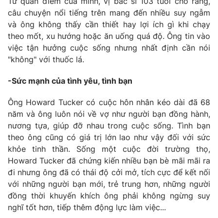
Từ quan điểm của mình, vị bác sĩ 103 tuổi cho rằng,
câu chuyện nổi tiếng trên mang đến nhiều suy ngẫm
và ông không thấy cần thiết hay lợi ích gì khi chạy
theo mốt, xu hướng hoặc ăn uống quá độ. Ông tin vào
việc tận hưởng cuộc sống nhưng nhất định cần nói
"không" với thuốc lá.
-Sức mạnh của tình yêu, tình bạn
Ông Howard Tucker có cuộc hôn nhân kéo dài đã 68
năm và ông luôn nói về vợ như người bạn đồng hành,
nương tựa, giúp đỡ nhau trong cuộc sống. Tình bạn
theo ông cũng có giá trị lớn lao như vậy đối với sức
khỏe tinh thần. Sống một cuộc đời trường thọ,
Howard Tucker đã chứng kiến nhiều bạn bè mãi mãi ra
đi nhưng ông đã có thái độ cởi mở, tích cực để kết nối
với những người bạn mới, trẻ trung hơn, những người
đồng thời khuyến khích ông phải không ngừng suy
nghĩ tốt hơn, tiếp thêm động lực làm việc...