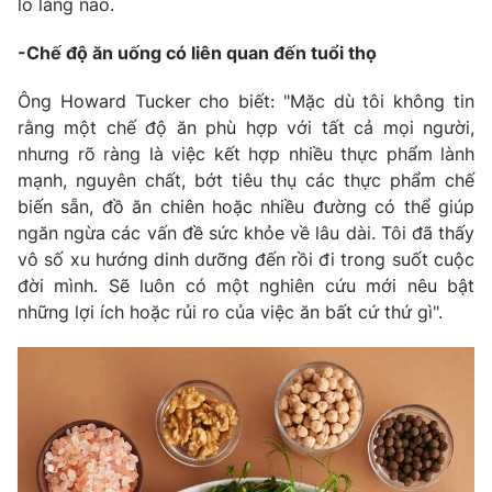
Email:
toasoan@vtv.vn
lo lắng nào.
Liên hệ quảng cáo:
024-7300.7108
-Chế độ ăn uống có liên quan đến tuổi thọ
Ông Howard Tucker cho biết: "Mặc dù tôi không tin
rằng một chế độ ăn phù hợp với tất cả mọi người,
nhưng rõ ràng là việc kết hợp nhiều thực phẩm lành
mạnh, nguyên chất, bớt tiêu thụ các thực phẩm chế
biến sẵn, đồ ăn chiên hoặc nhiều đường có thể giúp
ngăn ngừa các vấn đề sức khỏe về lâu dài. Tôi đã thấy
vô số xu hướng dinh dưỡng đến rồi đi trong suốt cuộc
đời mình. Sẽ luôn có một nghiên cứu mới nêu bật
những lợi ích hoặc rủi ro của việc ăn bất cứ thứ gì".
® Cấm sao chép dưới mọi hình thức nếu không có sự chấp
thuận bằng văn bản. Ghi rõ nguồn VTV.vn khi phát hành lại
thông tin từ website này.