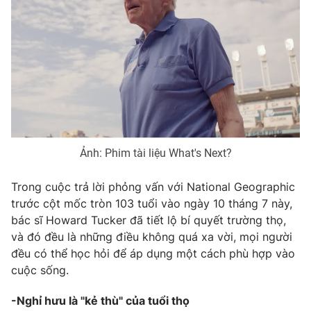
Phim VTV
Giải trí
Hậu trường
Điện ảnh
Đời sống
Nhân vật
Âm nhạc
Du lịch
Khán giả
Giáo dục
Sao
Làm đẹp
Giải sao mai
Tuyển sinh
Công nghệ
Chất lượng cuộc sống
Học trực tuyến
Ảnh: Phim tài liệu What's Next?
Hitech Công nghệ tương lai
Giao lưu trực tuyến
Trong cuộc trả lời phỏng vấn với National Geographic
Sản phẩm
trước cột mốc tròn 103 tuổi vào ngày 10 tháng 7 này,
Lịch phát sóng
bác sĩ Howard Tucker đã tiết lộ bí quyết trường thọ,
Thị trường
và đó đều là những điều không quá xa vời, mọi người
Tư vấn
đều có thể học hỏi để áp dụng một cách phù hợp vào
Chuyên mục khác
cuộc sống.
Emagazine
Podcast
-Nghỉ hưu là "kẻ thù" của tuổi thọ