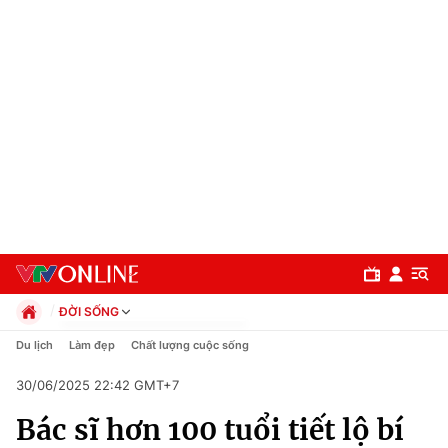
ĐỜI SỐNG
Chính trị
Du lịch
Làm đẹp
Chất lượng cuộc sống
Xã hội
30/06/2025 22:42 GMT+7
Pháp luật
Chuyên mục
Kinh tế
Bác sĩ hơn 100 tuổi tiết lộ bí
Thể thao