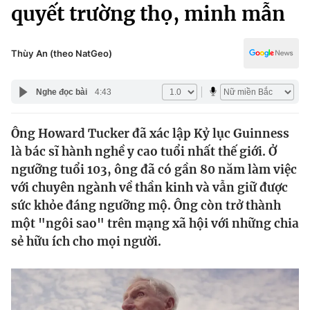
Chính trị
quyết trường thọ, minh mẫn
Truyền hình
Văn hóa - Giải trí
Xã hội
Y tế
Thùy An (theo NatGeo)
Đời sống
Pháp luật
Công nghệ
Nghe đọc bài
4:43
Giáo dục
Y tế
Ông Howard Tucker đã xác lập Kỷ lục Guinness
là bác sĩ hành nghề y cao tuổi nhất thế giới. Ở
Thế giới
ngưỡng tuổi 103, ông đã có gần 80 năm làm việc
với chuyên ngành về thần kinh và vẫn giữ được
Tin tức
Kinh tế
sức khỏe đáng ngưỡng mộ. Ông còn trở thành
Thế giới đó đây
một "ngôi sao" trên mạng xã hội với những chia
Tài chính
sẻ hữu ích cho mọi người.
Dữ liệu và đời sống
Câu chuyện quốc tế
Thị trường
Truyền hình
Góc doanh nghiệp