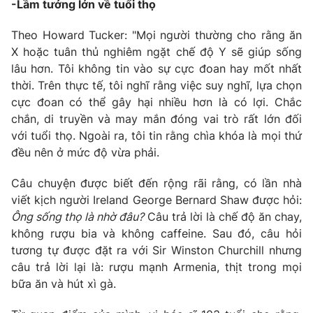
-Lầm tưởng lớn về tuổi thọ
Theo Howard Tucker: "Mọi người thường cho rằng ăn
X hoặc tuân thủ nghiêm ngặt chế độ Y sẽ giúp sống
lâu hơn. Tôi không tin vào sự cực đoan hay mốt nhất
thời. Trên thực tế, tôi nghĩ rằng việc suy nghĩ, lựa chọn
cực đoan có thể gây hại nhiều hơn là có lợi. Chắc
chắn, di truyền và may mắn đóng vai trò rất lớn đối
với tuổi thọ. Ngoài ra, tôi tin rằng chìa khóa là mọi thứ
đều nên ở mức độ vừa phải.
Câu chuyện được biết đến rộng rãi rằng, có lần nhà
viết kịch người Ireland George Bernard Shaw được hỏi:
Ông sống thọ là nhờ đâu?
Câu trả lời là chế độ ăn chay,
không rượu bia và không caffeine. Sau đó, câu hỏi
tương tự được đặt ra với Sir Winston Churchill nhưng
câu trả lời lại là: rượu mạnh Armenia, thịt trong mọi
bữa ăn và hút xì gà.