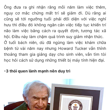
Ông đưa ra ghi nhận rằng mỗi năm làm việc thêm,
Photo
Infographic
nguy cơ mắc chứng mất trí sẽ giảm đi. Dù rằng ai
cũng sẽ tới ngưỡng tuổi phải đối diện với việc nghỉ
Video
Shorts video
hưu thì điều đó không ngăn cản việc tiếp tục khiến trí
não làm việc bằng cách ra quyết định, tương tác xã
VTV Money
VTV Thể thao
hội. Điều này làm chậm quá trình suy giảm nhận thức.
Ở tuổi bách niên, dù đã ngừng làm việc khám chữa
bệnh từ vài năm nay nhưng Howard Tucker vẫn thỉnh
VTV Sức khoẻ
Bất động sản
thoảng tham gia giảng dạy cho sinh viên, vẫn tìm tòi
học hỏi cách sử dụng những thiết bị máy tính hiện đại.
Thị trường 24h
Tấm lòng Việt
-3 thói quen lành mạnh nên duy trì
VTV4
Vươn mình bằng AI
VTV9
VTV8
Liên hệ tòa soạn
English