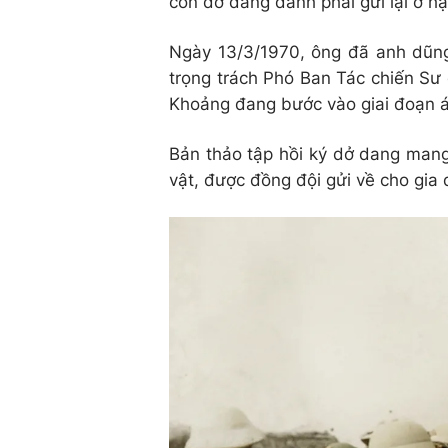
còn dở dang đành phải gửi lại ở h
Ngày 13/3/1970, ông đã anh dũng
trọng trách Phó Ban Tác chiến Sư
Khoảng đang bước vào giai đoạn ác
Bản thảo tập hồi ký dở dang mang
vật, được đồng đội gửi về cho gia 