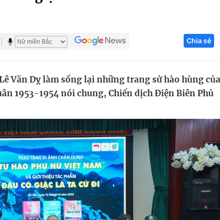
Góc ảnh
Chia sẻ
Giáo dục
Công nghệ
Tuyển sinh
Hitech Công ng
ỹ Lê Văn Dỵ làm sống lại những trang sử hào hùng củ
Học trực tuyến
Sản phẩm
uân 1953-1954 nói chung, Chiến dịch Điện Biên Phủ
g
Thị trường
Tư vấn