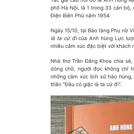
Tác giả câu nói đó là Anh hùng li
phố Hà Nội, là 1 trong 33 cán bộ, 
Điện Biên Phủ năm 1954.
Ngày 15/10, tại Bảo tàng Phụ nữ Vi
là ta cứ đi
của Anh hùng Lực lượ
nhiều cảm xúc đặc biệt với khách 
Nhà thơ Trần Đăng Khoa chia sẻ, 
dòng chữ, người đọc không chỉ t
những cảm xúc lịch sử hào hùng, 
thần "Đâu có giặc là ta cứ đi".