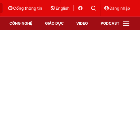
Cổng thông tin
English
Đăng nhập
CÔNG NGHỆ
GIÁO DỤC
VIDEO
PODCAST
VTV Money
VTV Thể thao
VTV Sức khoẻ
Bất động sản
Thị trường 24h
Tấm lòng Việt
Vươn mình bằng AI
VTV4
VTV8
VTV9
Lịch phát sóng
Giao lưu trực tuyến
Sự kiện