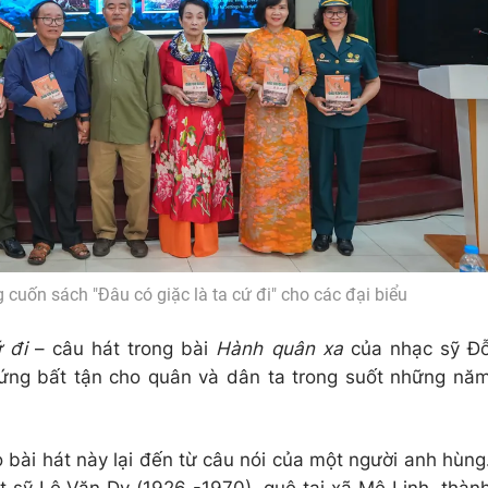
g cuốn sách "Đâu có giặc là ta cứ đi" cho các đại biểu
 đi
– câu hát trong bài
Hành quân xa
của nhạc sỹ Đ
ứng bất tận cho quân và dân ta trong suốt những nă
 bài hát này lại đến từ câu nói của một người anh hùng