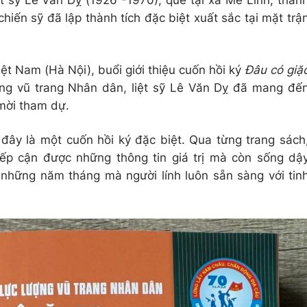
ệt sỹ Lê Văn Dỵ (1926 -1970), quê tại xã Mê Linh, thàn
chiến sỹ đã lập thành tích đặc biệt xuất sắc tại mặt trậ
ệt Nam (Hà Nội), buổi giới thiệu cuốn hồi ký
Đâu có giặ
ng vũ trang Nhân dân, liệt sỹ Lê Văn Dỵ đã mang đế
mời tham dự.
đây là một cuốn hồi ký đặc biệt. Qua từng trang sách
iếp cận được những thông tin giá trị mà còn sống dậ
những năm tháng mà người lính luôn sẵn sàng với tin