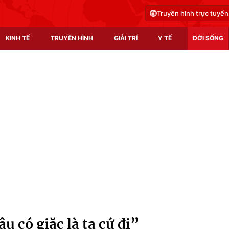
Truyền hình trực tuyến
KINH TẾ
TRUYỀN HÌNH
GIẢI TRÍ
Y TẾ
ĐỜI SỐNG
Pháp luật
Y tế
Truyền hình
Multimedia
Phim VTV
Video
Hậu trường
Shorts video
Nhân vật
Podcast
Khán giả
EMagazine
Giải sao mai
Photo
u có giặc là ta cứ đi”
Infographic