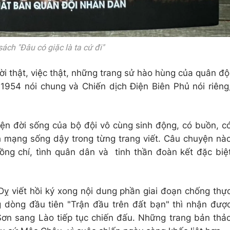
sách "Đâu có giặc là ta cứ đi"
i thật, việc thật, những trang sử hào hùng của quân độ
954 nói chung và Chiến dịch Điện Biên Phủ nói riêng
n đời sống của bộ đội vô cùng sinh động, có buồn, c
ch mạng sống dậy trong từng trang viết. Câu chuyện nà
ồng chí, tình quân dân và tinh thần đoàn kết đặc biệ
Dỵ viết hồi ký xong nội dung phần giai đoạn chống thự
 dòng đầu tiên "Trận đầu trên đất bạn" thì nhận đượ
 Sơn sang Lào tiếp tục chiến đấu. Những trang bản thả