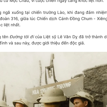
ậu cứ Mộc Châu, vì cuộc chiến ngày càng khốc liệt hơn.
 ngã xuống tại chiến trường Lào, khi đang đảm nhiệ
 đoàn 316, giữa lúc Chiến dịch Cánh Đồng Chum - Xiên
 liệt nhất.
 tên
Đường tôi đi
của Liệt sỹ Lê Văn Dỵ đã trở thành d
đình và sau này, được giới thiệu đến độc giả.