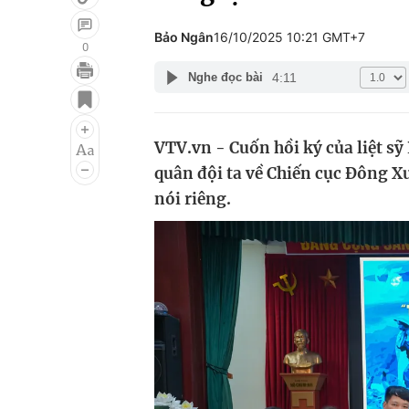
Bảo Ngân
16/10/2025 10:21 GMT+7
0
4:11
Nghe đọc bài
Giải trí
Đời sống
Điện ảnh
Du lịch
VTV.vn - Cuốn hồi ký của liệt s
Âm nhạc
Làm đẹp
quân đội ta về Chiến cục Đông X
Sao
Chất lượng cuộc sốn
nói riêng.