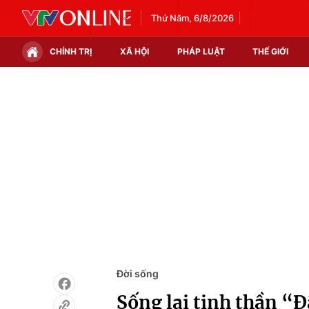
Thứ Năm, 6/8/2026
CHÍNH TRỊ
XÃ HỘI
PHÁP LUẬT
THẾ GIỚI
Chính trị
Xã hội
Thế giới
Kinh tế
Tin tức
Tài chính
Thế giới đó đây
Thị trường
Câu chuyện quốc tế
Góc doanh nghiệp
Dữ liệu và đời sống
Đời sống
Sống lại tinh thần “Đâ