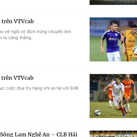
9 trên VTVcab
o vệ ngôi vô địch trong chuyến làm
n ra căng thẳng.
9 trên VTVcab
ục cuộc đua trụ hạng khi so tài với SHB
y: Sông Lam Nghệ An – CLB Hải