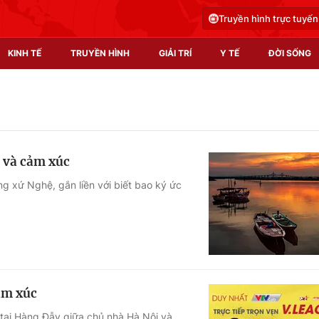
Truyền hình trực tuyến
KINH TẾ
TRUYỀN HÌNH
GIẢI TRÍ
Y TẾ
ĐỜI SỐNG
Pháp luật
Y tế
Truyền hình
Multimedia
 và cảm xúc
Phim VTV
Video
g xứ Nghệ, gắn liền với biết bao ký ức
Hậu trường
Shorts video
Nhân vật
Podcast
Khán giả
EMagazine
Giải sao mai
Photo
ảm xúc
Infographic
tại Hàng Đẫy giữa chủ nhà Hà Nội và