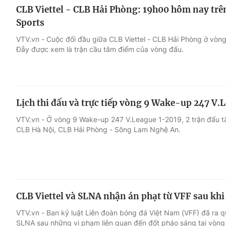
CLB Viettel - CLB Hải Phòng: 19h00 hôm nay tr
Sports
VTV.vn - Cuộc đối đầu giữa CLB Viettel - CLB Hải Phòng ở vòn
Đẫy được xem là trận cầu tâm điểm của vòng đấu.
Lịch thi đấu và trực tiếp vòng 9 Wake-up 247 V.
VTV.vn - Ở vòng 9 Wake-up 247 V.League 1-2019, 2 trận đấu t
CLB Hà Nội, CLB Hải Phòng - Sông Lam Nghệ An.
CLB Viettel và SLNA nhận án phạt từ VFF sau kh
VTV.vn - Ban kỷ luật Liên đoàn bóng đá Việt Nam (VFF) đã ra qu
SLNA sau những vi phạm liên quan đến đốt pháo sáng tại vòng