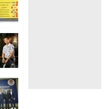
Liên hệ toà soạn
hệ tương lai