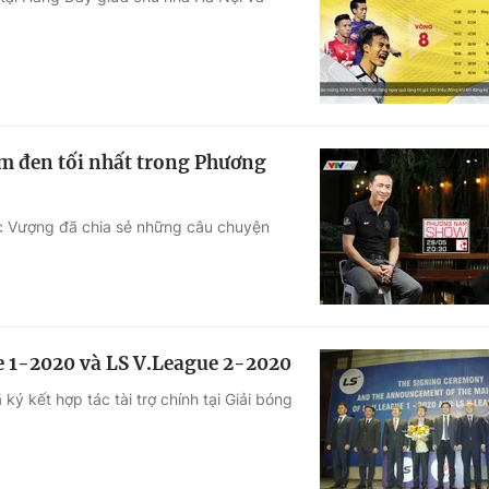
Góc ảnh
Giáo dục
Công nghệ
Tuyển sinh
Hitech Công ng
ểm đen tối nhất trong Phương
Học trực tuyến
Sản phẩm
c Vượng đã chia sẻ những câu chuyện
g
Thị trường
Tư vấn
ue 1-2020 và LS V.League 2-2020
ký kết hợp tác tài trợ chính tại Giải bóng