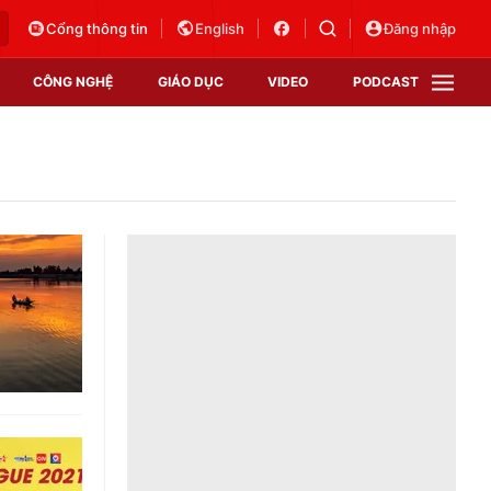
Cổng thông tin
English
Đăng nhập
CÔNG NGHỆ
GIÁO DỤC
VIDEO
PODCAST
VTV Money
VTV Thể thao
VTV Sức khoẻ
Bất động sản
Thị trường 24h
Tấm lòng Việt
Vươn mình bằng AI
VTV4
VTV8
VTV9
Lịch phát sóng
Giao lưu trực tuyến
Sự kiện