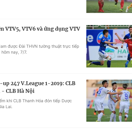
rên VTV5, VTV6 và ứng dụng VTV
Nam được Đài THVN tường thuật trực tiếp
 hôm nay, 7/7.
e-up 247 V.League 1-2019: CLB
 - CLB Hà Nội
iểm khi CLB Thanh Hóa đón tiếp Dược
a Lai.