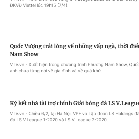
ĐKVĐ Viettel lúc 19h15 (7/4).
Giải trí
Đời sống
Điện ảnh
Du lịch
Quốc Vượng trải lòng về những vấp ngã, thời đi
Âm nhạc
Làm đẹp
Nam Show
VTV.vn - Xuất hiện trong chương trình Phương Nam Show, Quố
Sao
Chất lượng cuộc sốn
anh chưa từng nói về gia đình và về quá khứ.
Ký kết nhà tài trợ chính Giải bóng đá LS V.Leag
VTV.vn - Chiều 6/2, tại Hà Nội, VPF và Tập đoàn LS Holdings đã 
đá LS V.League 1-2020 và LS V.League 2-2020.