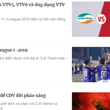
ên VTV5, VTV6 và ứng dụng VTV
g 11 V.League 2019 diễn ra trên sân Hàng
League 1-2019
âm điểm được chờ đợi là CLB Thanh Hóa -
i để CĐV đốt pháo sáng
yết định xử phạt với CLB Viettel và
 8.