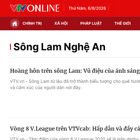
Thứ Năm, 6/8/2026
CHÍNH TRỊ
XÃ HỘI
PHÁP LUẬT
THẾ GIỚI
Chính trị
Xã hội
Sông Lam Nghệ An
Thế giới
Kinh tế
Hoàng hôn trên sông Lam: Vũ điệu của ánh sáng
Tin tức
Tài chính
VTV.vn - Sông Lam từ lâu đã trở thành biểu tượng cho quê hươn
và cảm xúc của người dân nơi đây.
Thế giới đó đây
Thị trường
Câu chuyện quốc tế
Góc doanh nghiệp
Dữ liệu và đời sống
Vòng 8 V.League trên VTVcab: Hấp dẫn và đầy c
VTV.vn - Tâm điểm của vòng 8 V.League 2020 sẽ là trận derby 