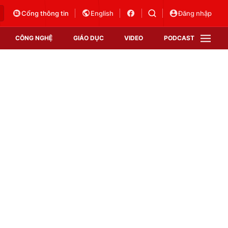
Cổng thông tin
English
Đăng nhập
CÔNG NGHỆ
GIÁO DỤC
VIDEO
PODCAST
VTV Money
VTV Thể thao
VTV Sức khoẻ
Bất động sản
Thị trường 24h
Tấm lòng Việt
Vươn mình bằng AI
VTV4
VTV8
VTV9
Lịch phát sóng
Giao lưu trực tuyến
Sự kiện