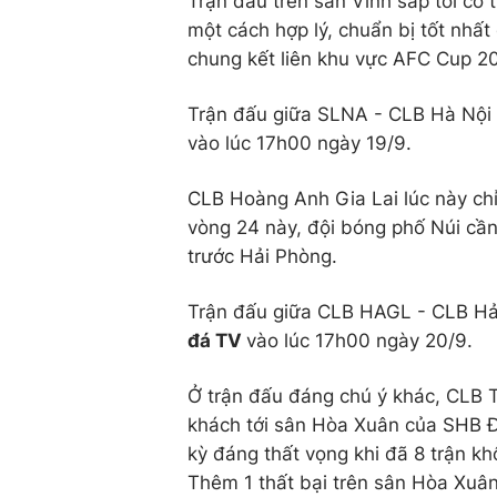
Trận đấu trên sân Vinh sắp tới có 
một cách hợp lý, chuẩn bị tốt nhấ
chung kết liên khu vực AFC Cup 2
Trận đấu giữa SLNA - CLB Hà Nội
vào lúc 17h00 ngày 19/9.
CLB Hoàng Anh Gia Lai lúc này chỉ
vòng 24 này, đội bóng phố Núi cần
trước Hải Phòng.
Trận đấu giữa CLB HAGL - CLB Hải
đá TV
vào lúc 17h00 ngày 20/9.
Ở trận đấu đáng chú ý khác, CLB 
khách tới sân Hòa Xuân của SHB 
kỳ đáng thất vọng khi đã 8 trận kh
Thêm 1 thất bại trên sân Hòa Xuâ