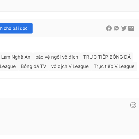
im cho bài đọc
 Lam Nghệ An
bảo vệ ngôi vô địch
TRỰC TIẾP BÓNG ĐÁ
.League
Bóng đá TV
vô địch V.League
Trực tiếp V.League