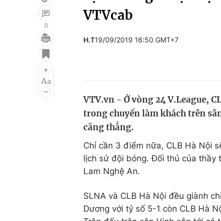
VTVcab
0
H.T
19/09/2019 16:50 GMT+7
Giải trí
Đời sống
Điện ảnh
Du lịch
Âm nhạc
Làm đẹp
VTV.vn - Ở vòng 24 V.League, CL
Sao
Chất lượng cuộc sốn
trong chuyến làm khách trên sân
căng thẳng.
Chỉ cần 3 điểm nữa, CLB Hà Nội s
lịch sử đội bóng. Đối thủ của thầ
Lam Nghệ An.
SLNA và CLB Hà Nội đều giành chi
Dương với tỷ số 5-1 còn CLB Hà Nộ