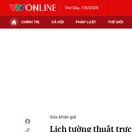
Thứ Sáu, 7/8/2026
CHÍNH TRỊ
XÃ HỘI
PHÁP LUẬT
THẾ GIỚI
Chính trị
Xã hội
Thế giới
Kinh tế
Tin tức
Tài chính
Thế giới đó đây
Thị trường
Câu chuyện quốc tế
Góc doanh nghiệp
Dữ liệu và đời sống
Góc khán giả
Lịch tường thuật trực