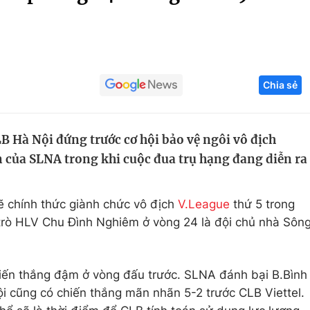
Góc ảnh
Giáo dục
Công nghệ
Chia sẻ
Tuyển sinh
Hitech Công ng
Học trực tuyến
Sản phẩm
B Hà Nội đứng trước cơ hội bảo vệ ngôi vô địch
g
Thị trường
 của SLNA trong khi cuộc đua trụ hạng đang diễn ra
Tư vấn
ẽ chính thức giành chức vô địch
V.League
thứ 5 trong
y trò HLV Chu Đình Nghiêm ở vòng 24 là đội chủ nhà Sôn
ến thắng đậm ở vòng đấu trước. SLNA đánh bại B.Bình
i cũng có chiến thắng mãn nhãn 5-2 trước CLB Viettel.