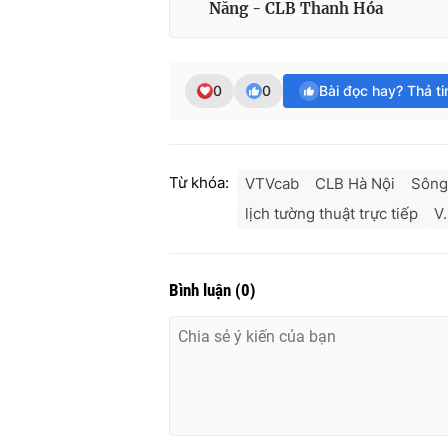
Nẵng - CLB Thanh Hóa
0
0
Bài đọc hay? Thả t
Từ khóa:
VTVcab
CLB Hà Nội
Sông
lịch tường thuật trực tiếp
V
Bình luận
(
0
)