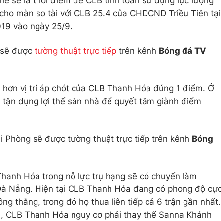
thể sẽ là thời điểm để CLB tính toán sử dụng lực lượng
t cho màn so tài với CLB 25.4 của CHDCND Triều Tiên tại
019 vào ngày 25/9.
 sẽ được
tường thuật trực tiếp
trên kênh
Bóng đá TV
 hơn vị trí áp chót của CLB Thanh Hóa đúng 1 điểm. Ở
 tận dụng lợi thế sân nhà để quyết tâm giành điểm
 Phòng sẽ được tường thuật trực tiếp trên kênh
Bóng
Thanh Hóa trong nỗ lực trụ hạng sẽ có chuyến làm
Đà Nẵng. Hiện tại CLB Thanh Hóa đang có phong độ cự
ông thắng, trong đó họ thua liên tiếp cả 6 trận gần nhất.
n, CLB Thanh Hóa nguy cơ phải thay thế Sanna Khánh