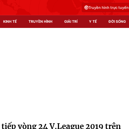
Truyền hình trực tuyến
KINH TẾ
TRUYỀN HÌNH
GIẢI TRÍ
Y TẾ
ĐỜI SỐNG
Pháp luật
Y tế
Truyền hình
Multimedia
Phim VTV
Video
Hậu trường
Shorts video
Nhân vật
Podcast
Khán giả
EMagazine
Giải sao mai
Photo
 tiếp vòng 24 V.League 2019 trên
Infographic