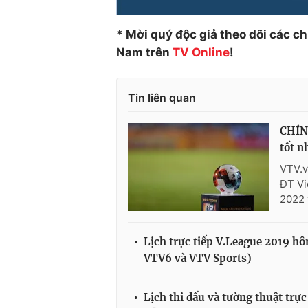
* Mời quý độc giả theo dõi các c
Nam trên
TV Online
!
Tin liên quan
CHÍNH
tốt n
VTV.v
ĐT Vi
2022 
Lịch trực tiếp V.League 2019 h
VTV6 và VTV Sports)
Lịch thi đấu và tường thuật tr