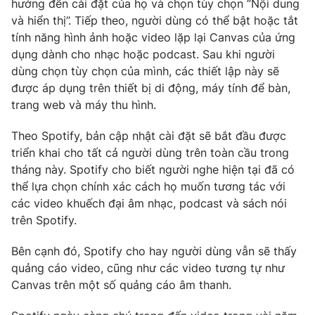
hướng đến cài đặt của họ và chọn tùy chọn “Nội dung
và hiển thị”. Tiếp theo, người dùng có thể bật hoặc tắt
Photo
Infographic
tính năng hình ảnh hoặc video lặp lại Canvas của ứng
dụng dành cho nhạc hoặc podcast. Sau khi người
Video
Shorts video
dùng chọn tùy chọn của mình, các thiết lập này sẽ
được áp dụng trên thiết bị di động, máy tính để bàn,
VTV Money
VTV Thể thao
trang web và máy thu hình.
Theo Spotify, bản cập nhật cài đặt sẽ bắt đầu được
VTV Sức khoẻ
Bất động sản
triển khai cho tất cả người dùng trên toàn cầu trong
tháng này. Spotify cho biết người nghe hiện tại đã có
Thị trường 24h
Tấm lòng Việt
thể lựa chọn chính xác cách họ muốn tương tác với
các video khuếch đại âm nhạc, podcast và sách nói
trên Spotify.
VTV4
Vươn mình bằng AI
Bên cạnh đó, Spotify cho hay người dùng vẫn sẽ thấy
VTV9
VTV8
quảng cáo video, cũng như các video tương tự như
Canvas trên một số quảng cáo âm thanh.
Liên hệ tòa soạn
English