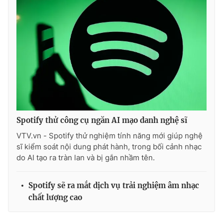
Ðiện thoại Thời báo VTV:
024.66 897 897
Email:
toasoan@vtv.vn
Liên hệ quảng cáo:
024-7300.7108
Spotify thử công cụ ngăn AI mạo danh nghệ sĩ
VTV.vn - Spotify thử nghiệm tính năng mới giúp nghệ
sĩ kiểm soát nội dung phát hành, trong bối cảnh nhạc
do AI tạo ra tràn lan và bị gắn nhầm tên.
® Cấm sao chép dưới mọi hình thức nếu không có sự chấp
thuận bằng văn bản. Ghi rõ nguồn VTV.vn khi phát hành lại
Spotify sẽ ra mắt dịch vụ trải nghiệm âm nhạc
thông tin từ website này.
chất lượng cao