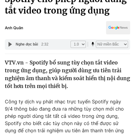
Chính trị
Truyền hình
tắt video trong ứng dụng
Văn hóa - Giải trí
Xã hội
Y tế
Anh Quân
Đời sống
Pháp luật
Công nghệ
Nghe đọc bài
2:32
Giáo dục
Y tế
VTV.vn - Spotify bổ sung tùy chọn tắt video
trong ứng dụng, giúp người dùng ưu tiên trải
Thế giới
nghiệm âm thanh và kiểm soát hiển thị nội dung
Tin tức
tốt hơn trên mọi thiết bị.
Kinh tế
Thế giới đó đây
Công ty dịch vụ phát nhạc trực tuyến Spotify ngày
Tài chính
Dữ liệu và đời sống
Câu chuyện quốc tế
9/4 thông báo đang đưa ra những tùy chọn mới cho
Thị trường
phép người dùng tắt tất cả video trong ứng dụng,
Spotify cho biết các tùy chọn này có thể được sử
Truyền hình
Góc doanh nghiệp
dụng để chọn trải nghiệm ưu tiên âm thanh trên ứng