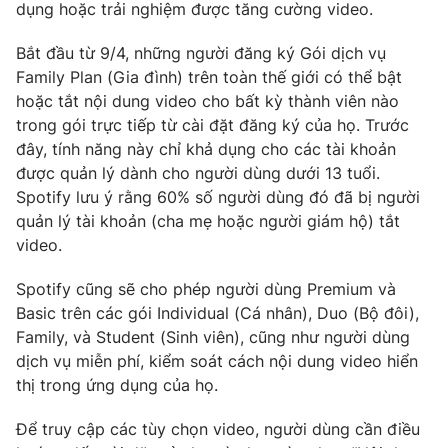
Phim VTV
dụng hoặc trải nghiệm được tăng cường video.
Giải trí
Hậu trường
Bắt đầu từ 9/4, những người đăng ký Gói dịch vụ
Điện ảnh
Family Plan (Gia đình) trên toàn thế giới có thể bật
Đời sống
Nhân vật
hoặc tắt nội dung video cho bất kỳ thành viên nào
Âm nhạc
Du lịch
trong gói trực tiếp từ cài đặt đăng ký của họ. Trước
Khán giả
Giáo dục
Sao
đây, tính năng này chỉ khả dụng cho các tài khoản
Làm đẹp
Giải sao mai
được quản lý dành cho người dùng dưới 13 tuổi.
Tuyển sinh
Công nghệ
Spotify lưu ý rằng 60% số người dùng đó đã bị người
Chất lượng cuộc sống
Học trực tuyến
quản lý tài khoản (cha mẹ hoặc người giám hộ) tắt
Hitech Công nghệ tương lai
video.
Giao lưu trực tuyến
Sản phẩm
Spotify cũng sẽ cho phép người dùng Premium và
Lịch phát sóng
Basic trên các gói Individual (Cá nhân), Duo (Bộ đôi),
Thị trường
Family, và Student (Sinh viên), cũng như người dùng
Tư vấn
dịch vụ miễn phí, kiểm soát cách nội dung video hiển
thị trong ứng dụng của họ.
Chuyên mục khác
Emagazine
Podcast
Để truy cập các tùy chọn video, người dùng cần điều