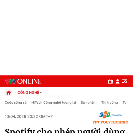
CÔNG NGHỆ
Chính trị
Cuộc sống số
HiTech Công nghệ tương lai
Sản phẩm
Thị trường
Tư vấn
Xã hội
Pháp luật
10/04/2026 20:22 GMT+7
Chuyên mục
Kinh tế
Spotify cho phép người dùng
Thể thao