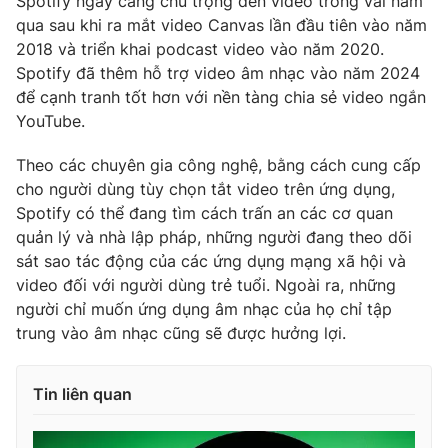
Spotify ngày càng chú trọng đến video trong vài năm
qua sau khi ra mắt video Canvas lần đầu tiên vào năm
2018 và triển khai podcast video vào năm 2020.
Spotify đã thêm hỗ trợ video âm nhạc vào năm 2024
để cạnh tranh tốt hơn với nền tàng chia sẻ video ngắn
THỜI BÁO VTV
YouTube.
Theo các chuyên gia công nghệ, bằng cách cung cấp
cho người dùng tùy chọn tắt video trên ứng dụng,
Theo dõi báo trên
Spotify có thể đang tìm cách trấn an các cơ quan
quản lý và nhà lập pháp, những người đang theo dõi
Cơ quan chủ quản:
Đài Truyền hình Việt Nam
sát sao tác động của các ứng dụng mạng xã hội và
Cơ quan báo chí:
Thời báo VTV
video đối với người dùng trẻ tuổi. Ngoài ra, những
Giấy phép hoạt động báo in và báo điện tử số 483/GP-BTTTT
người chỉ muốn ứng dụng âm nhạc của họ chỉ tập
cấp ngày 29/12/2023
trung vào âm nhạc cũng sẽ được hưởng lợi.
Tổng Biên tập:
Vũ Thanh Thủy
Phó Tổng Biên tập:
Nguyễn Thị Mỹ Hạnh, Phạm Quốc Thắng,
Tin liên quan
Nguyễn Trọng Ninh
Tổng đài VTV:
024.38 355 931 - 024.38 355 932