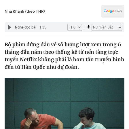
Chính trị
Truyền hình
Nhã Khanh (theo THR)
Văn hóa - Giải trí
Xã hội
Y tế
Nghe đọc bài
1:35
Đời sống
Pháp luật
Công nghệ
Bộ phim đứng đầu về số lượng lượt xem trong 6
Giáo dục
Y tế
tháng đầu năm theo thống kê từ nền tảng trực
tuyến Netflix không phải là bom tấn truyền hình
đến từ Hàn Quốc như dự đoán.
Thế giới
Tin tức
Kinh tế
Thế giới đó đây
Tài chính
Dữ liệu và đời sống
Câu chuyện quốc tế
Thị trường
Truyền hình
Góc doanh nghiệp