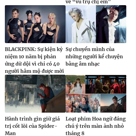
về “vũ trụ chị em”
BLACKPINK: Sự kiện kỷ
Sự chuyển mình của
niệm 10 năm bị phản
những người kể chuyện
ứng dữ dội vì chỉ có 40
bằng âm nhạc
người hâm mộ được mời
Hành trình gìn giữ giá
Loạt phim Hoa ngữ đáng
trị cốt lõi của Spider-
chú ý trên màn ảnh nhỏ
Man
tháng 8