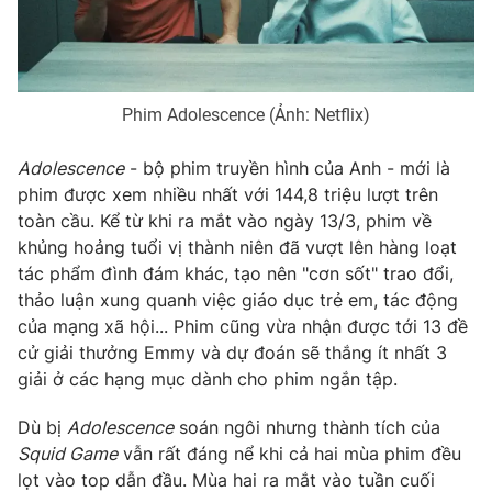
Phim VTV
Giải trí
Hậu trường
Điện ảnh
Đời sống
Nhân vật
Âm nhạc
Phim Adolescence (Ảnh: Netflix)
Du lịch
Khán giả
Giáo dục
Sao
Adolescence
- bộ phim truyền hình của Anh - mới là
Làm đẹp
Giải sao mai
phim được xem nhiều nhất với 144,8 triệu lượt trên
Tuyển sinh
Công nghệ
toàn cầu. Kể từ khi ra mắt vào ngày 13/3, phim về
Chất lượng cuộc sống
Học trực tuyến
khủng hoảng tuổi vị thành niên đã vượt lên hàng loạt
Hitech Công nghệ tương lai
tác phẩm đình đám khác, tạo nên "cơn sốt" trao đổi,
Giao lưu trực tuyến
thảo luận xung quanh việc giáo dục trẻ em, tác động
Sản phẩm
của mạng xã hội... Phim cũng vừa nhận được tới 13 đề
Lịch phát sóng
Thị trường
cử giải thưởng Emmy và dự đoán sẽ thắng ít nhất 3
giải ở các hạng mục dành cho phim ngắn tập.
Tư vấn
Chuyên mục khác
Dù bị
Adolescence
soán ngôi nhưng thành tích của
Squid Game
vẫn rất đáng nể khi cả hai mùa phim đều
Emagazine
Podcast
lọt vào top dẫn đầu. Mùa hai ra mắt vào tuần cuối