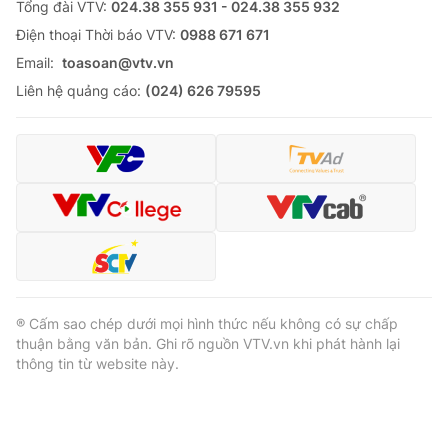
Tổng đài VTV:
024.38 355 931 - 024.38 355 932
Ðiện thoại Thời báo VTV:
0988 671 671
Email:
toasoan@vtv.vn
Liên hệ quảng cáo:
(024) 626 79595
® Cấm sao chép dưới mọi hình thức nếu không có sự chấp
thuận bằng văn bản. Ghi rõ nguồn VTV.vn khi phát hành lại
thông tin từ website này.