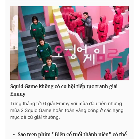
Ðiện thoại Thời báo VTV:
024.66 897 897
Email:
toasoan@vtv.vn
Liên hệ quảng cáo:
024-7300.7108
Squid Game không có cơ hội tiếp tục tranh giải
Emmy
Từng thắng tới 6 giải Emmy với mùa đầu tiên nhưng
® Cấm sao chép dưới mọi hình thức nếu không có sự chấp
mùa 2 Squid Game hoàn toàn vắng bóng ở các hạng
thuận bằng văn bản. Ghi rõ nguồn VTV.vn khi phát hành lại
mục đề cử giải thưởng.
thông tin từ website này.
Sao teen phim "Biến cố tuổi thành niên" có thể