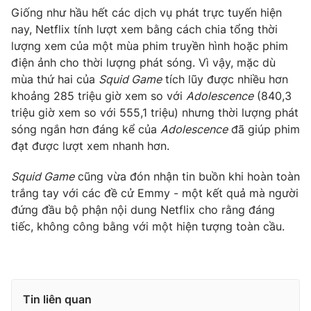
Giống như hầu hết các dịch vụ phát trực tuyến hiện
nay, Netflix tính lượt xem bằng cách chia tổng thời
lượng xem của một mùa phim truyền hình hoặc phim
điện ảnh cho thời lượng phát sóng. Vì vậy, mặc dù
THỜI BÁO VTV
mùa thứ hai của
Squid Game
tích lũy được nhiều hơn
khoảng 285 triệu giờ xem so với
Adolescence
(840,3
triệu giờ xem so với 555,1 triệu) nhưng thời lượng phát
sóng ngắn hơn đáng kể của
Adolescence
đã giúp phim
Theo dõi báo trên
đạt được lượt xem nhanh hơn.
Cơ quan chủ quản:
Đài Truyền hình Việt Nam
Squid Game
cũng vừa đón nhận tin buồn khi hoàn toàn
trắng tay với các đề cử Emmy - một kết quả mà người
Cơ quan báo chí:
Thời báo VTV
đứng đầu bộ phận nội dung Netflix cho rằng đáng
Giấy phép hoạt động báo in và báo điện tử số 483/GP-BTTTT
tiếc, không công bằng với một hiện tượng toàn cầu.
cấp ngày 29/12/2023
Tổng Biên tập:
Vũ Thanh Thủy
Phó Tổng Biên tập:
Nguyễn Thị Mỹ Hạnh, Phạm Quốc Thắng,
Nguyễn Trọng Ninh
Tin liên quan
Tổng đài VTV:
024.38 355 931 - 024.38 355 932