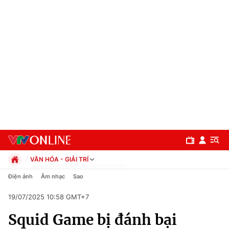
VĂN HÓA - GIẢI TRÍ
Chính trị
Điện ảnh
Âm nhạc
Sao
Xã hội
19/07/2025 10:58 GMT+7
Pháp luật
Chuyên mục
Kinh tế
Squid Game bị đánh bại
Thể thao