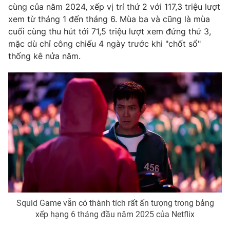
cùng của năm 2024, xếp vị trí thứ 2 với 117,3 triệu lượt
Photo
Infographic
xem từ tháng 1 đến tháng 6. Mùa ba và cũng là mùa
cuối cùng thu hút tới 71,5 triệu lượt xem đứng thứ 3,
mặc dù chỉ công chiếu 4 ngày trước khi "chốt sổ"
Video
Shorts video
thống kê nửa năm.
VTV Money
VTV Thể thao
VTV Sức khoẻ
Bất động sản
Thị trường 24h
Tấm lòng Việt
VTV4
Vươn mình bằng AI
VTV9
VTV8
Squid Game vẫn có thành tích rất ấn tượng trong bảng
xếp hạng 6 tháng đầu năm 2025 của Netflix
Liên hệ tòa soạn
English