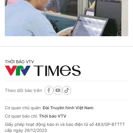
Tin tức
Kinh tế
Thế giới đó đây
Tài chính
Dữ liệu và đời sống
Câu chuyện quốc tế
Thị trường
Truyền hình
Góc doanh nghiệp
Phim VTV
THỜI BÁO VTV
Giải trí
Hậu trường
Điện ảnh
Đời sống
Nhân vật
Âm nhạc
Theo dõi báo trên
Du lịch
Khán giả
Giáo dục
Sao
Làm đẹp
Giải sao mai
Cơ quan chủ quản:
Đài Truyền hình Việt Nam
Tuyển sinh
Công nghệ
Cơ quan báo chí:
Thời báo VTV
Chất lượng cuộc sống
Học trực tuyến
Giấy phép hoạt động báo in và báo điện tử số 483/GP-BTTTT
Hitech Công nghệ tương lai
cấp ngày 29/12/2023