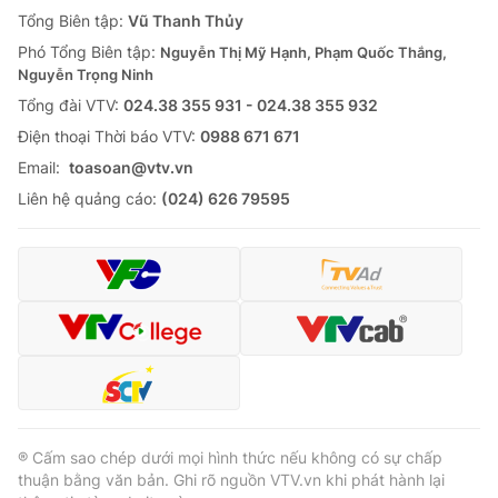
Giao lưu trực tuyến
Tổng Biên tập:
Vũ Thanh Thủy
Sản phẩm
Phó Tổng Biên tập:
Nguyễn Thị Mỹ Hạnh, Phạm Quốc Thắng,
Lịch phát sóng
Thị trường
Nguyễn Trọng Ninh
Tổng đài VTV:
024.38 355 931 - 024.38 355 932
Tư vấn
Ðiện thoại Thời báo VTV:
0988 671 671
Chuyên mục khác
Email:
toasoan@vtv.vn
Emagazine
Podcast
Liên hệ quảng cáo:
(024) 626 79595
Photo
Infographic
Video
Shorts video
VTV Money
VTV Thể thao
VTV Sức khoẻ
Bất động sản
® Cấm sao chép dưới mọi hình thức nếu không có sự chấp
thuận bằng văn bản. Ghi rõ nguồn VTV.vn khi phát hành lại