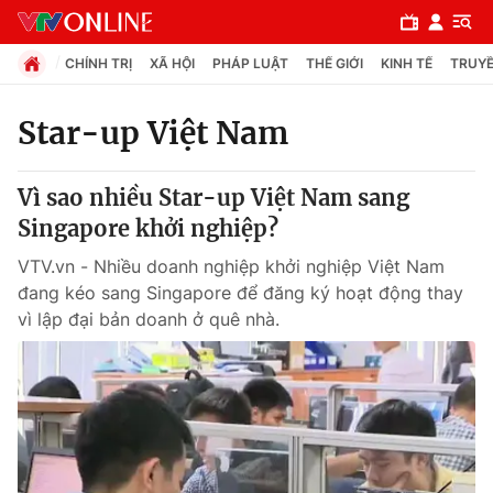
CHÍNH TRỊ
XÃ HỘI
PHÁP LUẬT
THẾ GIỚI
KINH TẾ
TRUYỀ
Star-up Việt Nam
Chuyên mục
Vì sao nhiều Star-up Việt Nam sang
Chính trị
Singapore khởi nghiệp?
VTV.vn - Nhiều doanh nghiệp khởi nghiệp Việt Nam
Xã hội
đang kéo sang Singapore để đăng ký hoạt động thay
vì lập đại bản doanh ở quê nhà.
Pháp luật
Y tế
Thế giới