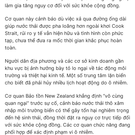
Ðiện thoại Thời báo VTV:
024.66 897 897
làm gia tăng nguy cơ đối với sức khỏe cộng đồng.
Email:
toasoan@vtv.vn
Cơ quan này cảnh báo dù việc xả qua đường ống dài
Liên hệ quảng cáo:
024-7300.7108
giúp nước thải được pha loãng hơn ngoài khơi Cook
Strait, rủi ro y tế vẫn hiện hữu và tình hình còn phức
tạp, chưa thể đưa ra mốc thời gian khắc phục hoàn
toàn.
Người dân địa phương và các cơ sở kinh doanh gần
khu vực bị ảnh hưởng bày tỏ lo ngại về tác động môi
trường và thiệt hại kinh tế. Một số trung tâm lặn biển
cho biết đã phải hủy nhiều lịch hoạt động do ô nhiễm.
Cơ quan Bảo tồn New Zealand khẳng định “vô cùng
quan ngại” trước sự cố, cảnh báo nước thải thô xâm
® Cấm sao chép dưới mọi hình thức nếu không có sự chấp
nhập môi trường biển có thể gây tổn hại nghiêm trọng
thuận bằng văn bản. Ghi rõ nguồn VTV.vn khi phát hành lại
thông tin từ website này.
đến hệ sinh thái, đồng thời đặt ra nguy cơ trực tiếp đối
với sức khỏe cộng đồng. Các cơ quan chức năng đang
phối hợp để xác định phạm vi ô nhiễm.