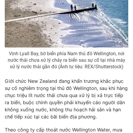
Phim VTV
Giải trí
Hậu trường
Điện ảnh
Đời sống
Nhân vật
Âm nhạc
Du lịch
Khán giả
Giáo dục
Sao
Làm đẹp
Giải sao mai
Tuyển sinh
Vịnh Lyall Bay, bờ biển phía Nam thủ đô Wellington, nơi
Công nghệ
Chất lượng cuộc sống
nước thải chưa xử lý chảy ra biển sau sự cố tại nhà máy
Học trực tuyến
xử lý nước thải gần đó (Ảnh tư liệu: REX/Shutterstock)
Hitech Công nghệ tương lai
Giao lưu trực tuyến
Giới chức New Zealand đang khẩn trương khắc phục
Sản phẩm
sự cố nghiêm trọng tại
thủ đô Wellington
, sau khi hàng
Lịch phát sóng
Thị trường
chục triệu lít nước thải chưa qua xử lý bị xả trực tiếp
ra biển, buộc chính quyền phải khuyến cáo người dân
Tư vấn
không xuống nước, không thu hoạch hải sản và hạn
Chuyên mục khác
chế tiếp xúc tại các bãi biển địa phương.
Emagazine
Podcast
Theo công ty cấp thoát nước
Wellington Water
, mưa