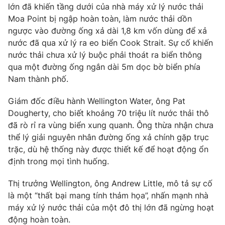
lớn đã khiến tầng dưới của
nhà máy xử lý nước thải
Photo
Infographic
Moa Point
bị ngập hoàn toàn, làm nước thải dồn
ngược vào đường ống xả dài
1,8 km
vốn dùng để xả
nước đã qua xử lý ra
eo biển Cook Strait
. Sự cố khiến
Video
Shorts video
nước thải chưa xử lý buộc phải thoát ra biển thông
qua một đường ống ngắn dài
5m
dọc bờ biển phía
VTV Money
VTV Thể thao
Nam thành phố.
Giám đốc điều hành Wellington Water, ông Pat
VTV Sức khoẻ
Bất động sản
Dougherty, cho biết khoảng
70 triệu lít
nước thải thô
đã rò rỉ ra vùng biển xung quanh. Ông thừa nhận chưa
Thị trường 24h
Tấm lòng Việt
thể lý giải nguyên nhân đường ống xả chính gặp trục
trặc, dù hệ thống này được thiết kế để hoạt động ổn
định trong mọi tình huống.
VTV4
Vươn mình bằng AI
Thị trưởng Wellington, ông Andrew Little, mô tả sự cố
VTV9
VTV8
là một “thất bại mang tính thảm họa”, nhấn mạnh nhà
máy xử lý nước thải của một đô thị lớn đã ngừng hoạt
động hoàn toàn.
Liên hệ tòa soạn
English