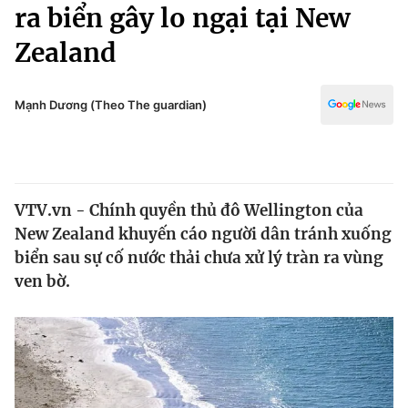
Chính trị
ra biển gây lo ngại tại New
Truyền hình
Zealand
Văn hóa - Giải trí
Xã hội
Y tế
Đời sống
Mạnh Dương (Theo The guardian)
Pháp luật
Công nghệ
Giáo dục
Y tế
VTV.vn - Chính quyền thủ đô Wellington của
Thế giới
New Zealand khuyến cáo người dân tránh xuống
Tin tức
biển sau sự cố nước thải chưa xử lý tràn ra vùng
Kinh tế
ven bờ.
Thế giới đó đây
Tài chính
Dữ liệu và đời sống
Câu chuyện quốc tế
Thị trường
Truyền hình
Góc doanh nghiệp