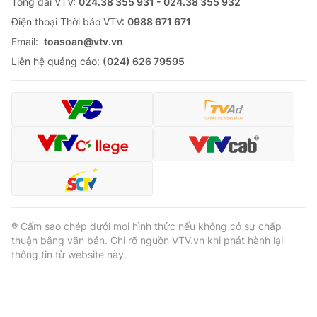
Tổng đài VTV:
024.38 355 931 - 024.38 355 932
Ðiện thoại Thời báo VTV:
0988 671 671
Email:
toasoan@vtv.vn
Liên hệ quảng cáo:
(024) 626 79595
® Cấm sao chép dưới mọi hình thức nếu không có sự chấp
thuận bằng văn bản. Ghi rõ nguồn VTV.vn khi phát hành lại
thông tin từ website này.