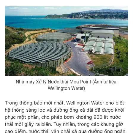
THỜI BÁO VTV
Theo dõi báo trên
Cơ quan chủ quản:
Đài Truyền hình Việt Nam
Nhà máy Xử lý Nước thải Moa Point (Ảnh tư liệu:
Cơ quan báo chí:
Thời báo VTV
Wellington Water)
Giấy phép hoạt động báo in và báo điện tử số 483/GP-BTTTT
cấp ngày 29/12/2023
Trong thông báo mới nhất, Wellington Water cho biết
Tổng Biên tập:
Vũ Thanh Thủy
hệ thống sàng lọc và đường ống xả dài đã được khôi
Phó Tổng Biên tập:
Nguyễn Thị Mỹ Hạnh, Phạm Quốc Thắng,
phục một phần, cho phép bơm khoảng
900 lít nước
Nguyễn Trọng Ninh
thải mỗi giây
ra biển. Tuy nhiên, trong các khung giờ
Tổng đài VTV:
024.38 355 931 - 024.38 355 932
cao điểm, nước thải vẫn phải xả qua đường ống ngắn,