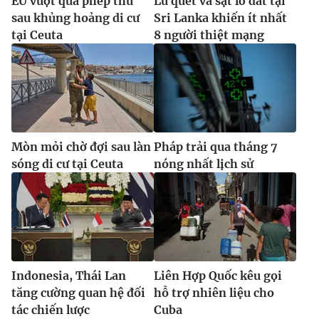
EU vượt qua phép thử
Lũ quét và sạt lở đất tại
sau khủng hoảng di cư
Sri Lanka khiến ít nhất
tại Ceuta
8 người thiệt mạng
Mòn mỏi chờ đợi sau làn
Pháp trải qua tháng 7
sóng di cư tại Ceuta
nóng nhất lịch sử
Indonesia, Thái Lan
Liên Hợp Quốc kêu gọi
tăng cường quan hệ đối
hỗ trợ nhiên liệu cho
tác chiến lược
Cuba