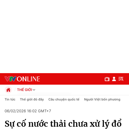
THẾ GIỚI
Chính trị
Tin tức
Thế giới đó đây
Câu chuyện quốc tế
Người Việt bốn phương
Xã hội
06/02/2026 16:02 GMT+7
Pháp luật
Chuyên mục
Kinh tế
Sự cố nước thải chưa xử lý đổ
Thể thao