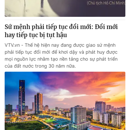
Sứ mệnh phải tiếp tục đổi mới: Đổi mới
® Cấm sao chép dưới mọi hình thức nếu không có sự chấp
thuận bằng văn bản. Ghi rõ nguồn VTV.vn khi phát hành lại
hay tiếp tục bị tụt hậu
thông tin từ website này.
VTV.vn - Thế hệ hiện nay đang được giao sứ mệnh
phải tiếp tục đổi mới để khơi dậy và phát huy được
mọi nguồn lực nhằm tạo nền tảng cho sự phát triển
của đất nước trong 30 năm nữa.