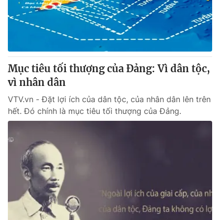
Cơ quan báo chí:
Thời báo VTV
Giấy phép hoạt động báo in và báo điện tử số 483/GP-BTTTT
cấp ngày 29/12/2023
Tổng Biên tập:
Vũ Thanh Thủy
Phó Tổng Biên tập:
Nguyễn Thị Mỹ Hạnh, Phạm Quốc Thắng,
Mục tiêu tối thượng của Đảng: Vì dân tộc,
Nguyễn Trọng Ninh
vì nhân dân
Tổng đài VTV:
024.38 355 931 - 024.38 355 932
VTV.vn - Đặt lợi ích của dân tộc, của nhân dân lên trên
Ðiện thoại Thời báo VTV:
024.66 897 897
hết. Đó chính là mục tiêu tối thượng của Đảng.
Email:
toasoan@vtv.vn
Liên hệ quảng cáo:
024-7300.7108