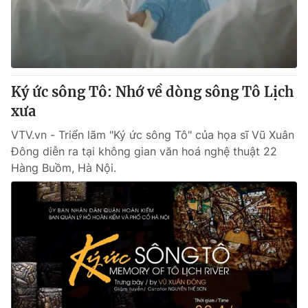
Giao lưu trực tuyến
Sản phẩm
Lịch phát sóng
Thị trường
Tư vấn
Ký ức sông Tô: Nhớ về dòng sông Tô Lịch
Chuyên mục khác
xưa
Emagazine
Podcast
VTV.vn - Triển lãm "Ký ức sông Tô" của họa sĩ Vũ Xuân
Đông diễn ra tại không gian văn hoá nghệ thuật 22
Photo
Infographic
Hàng Buồm, Hà Nội.
Video
Shorts video
VTV Money
VTV Thể thao
VTV Sức khoẻ
Bất động sản