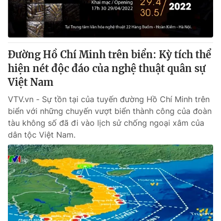
Thị trường 24h
Tấm lòng Việt
VTV4
Vươn mình bằng AI
Đường Hồ Chí Minh trên biển: Kỳ tích thể
VTV9
VTV8
hiện nét độc đáo của nghệ thuật quân sự
Việt Nam
Liên hệ tòa soạn
English
VTV.vn - Sự tồn tại của tuyến đường Hồ Chí Minh trên
biển với những chuyến vượt biển thành công của đoàn
tàu không số đã đi vào lịch sử chống ngoại xâm của
dân tộc Việt Nam.
THỜI BÁO VTV
Theo dõi báo trên
Cơ quan chủ quản:
Đài Truyền hình Việt Nam