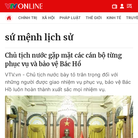
CHÍNH TRỊ
XÃ HỘI
PHÁP LUẬT
THẾ GIỚI
KINH TẾ
TRUYỀ
sứ mệnh lịch sử
Chuyên mục
Chủ tịch nước gặp mặt các cán bộ từng
Chính trị
phục vụ và bảo vệ Bác Hồ
VTV.vn - Chủ tịch nước bày tỏ trân trọng đối với
Xã hội
những người được giao nhiệm vụ phục vụ, bảo vệ Bác
Hồ luôn hoàn thành xuất sắc mọi nhiệm vụ.
Pháp luật
Y tế
Thế giới