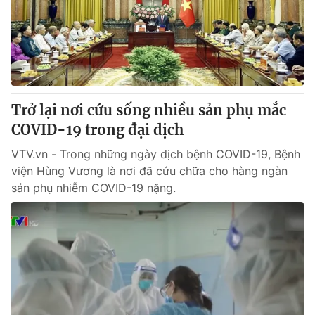
Tin tức
Kinh tế
Thế giới đó đây
Tài chính
Dữ liệu và đời sống
Câu chuyện quốc tế
Thị trường
Trở lại nơi cứu sống nhiều sản phụ mắc
Truyền hình
Góc doanh nghiệp
COVID-19 trong đại dịch
Phim VTV
Giải trí
VTV.vn - Trong những ngày dịch bệnh COVID-19, Bệnh
Hậu trường
viện Hùng Vương là nơi đã cứu chữa cho hàng ngàn
Điện ảnh
sản phụ nhiễm COVID-19 nặng.
Đời sống
Nhân vật
Âm nhạc
Du lịch
Khán giả
Giáo dục
Sao
Làm đẹp
Giải sao mai
Tuyển sinh
Công nghệ
Chất lượng cuộc sống
Học trực tuyến
Hitech Công nghệ tương lai