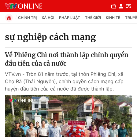
CHÍNH TRỊ
XÃ HỘI
PHÁP LUẬT
THẾ GIỚI
KINH TẾ
TRUYỀ
sự nghiệp cách mạng
Chuyên mục
Về Phiêng Chì nơi thành lập chính quyền
Chính trị
đầu tiên của cả nước
VTV.vn - Tròn 81 năm trước, tại thôn Phiêng Chì, xã
Xã hội
Chợ Rã (Thái Nguyên), chính quyền cách mạng cấp
huyện đầu tiên của cả nước đã được thành lập.
Pháp luật
Y tế
Thế giới