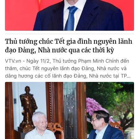
Giao lưu trực tuyến
Sản phẩm
Lịch phát sóng
Thị trường
Tư vấn
Thủ tướng chúc Tết gia đình nguyên lãnh
Chuyên mục khác
đạo Đảng, Nhà nước qua các thời kỳ
Emagazine
Podcast
VTV.vn - Ngày 11/2, Thủ tướng Phạm Minh Chính đến
thăm, chúc Tết nguyên lãnh đạo Đảng, Nhà nước và
Photo
Infographic
dâng hương các cố lãnh đạo Đảng, Nhà nước tại TP...
Video
Shorts video
VTV Money
VTV Thể thao
VTV Sức khoẻ
Bất động sản