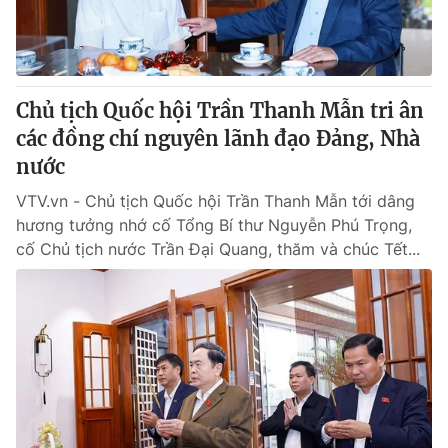
Thị trường 24h
Tấm lòng Việt
VTV4
Vươn mình bằng AI
Chủ tịch Quốc hội Trần Thanh Mẫn tri ân
VTV9
VTV8
các đồng chí nguyên lãnh đạo Đảng, Nhà
nước
Liên hệ tòa soạn
English
VTV.vn - Chủ tịch Quốc hội Trần Thanh Mẫn tới dâng
hương tưởng nhớ cố Tổng Bí thư Nguyễn Phú Trọng,
cố Chủ tịch nước Trần Đại Quang, thăm và chúc Tết...
THỜI BÁO VTV
Theo dõi báo trên
Cơ quan chủ quản:
Đài Truyền hình Việt Nam
Cơ quan báo chí:
Thời báo VTV