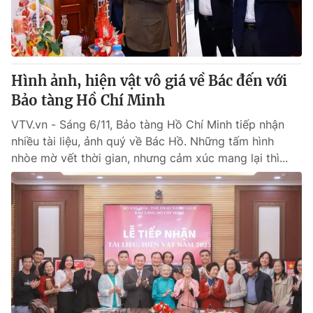
Giấy phép hoạt động báo in và báo điện tử số 483/GP-BTTTT
cấp ngày 29/12/2023
Tổng Biên tập:
Vũ Thanh Thủy
Phó Tổng Biên tập:
Nguyễn Thị Mỹ Hạnh, Phạm Quốc Thắng,
Hình ảnh, hiện vật vô giá về Bác đến với
Nguyễn Trọng Ninh
Tổng đài VTV:
Bảo tàng Hồ Chí Minh
024.38 355 931 - 024.38 355 932
Ðiện thoại Thời báo VTV:
024.66 897 897
VTV.vn - Sáng 6/11, Bảo tàng Hồ Chí Minh tiếp nhận
Email:
toasoan@vtv.vn
nhiều tài liệu, ảnh quý về Bác Hồ. Những tấm hình
Liên hệ quảng cáo:
024-7300.7108
nhòe mờ vết thời gian, nhưng cảm xúc mang lại thì...