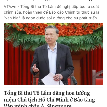
VTV.vn - Tổng Bí thư Tô Lâm đề nghị tiếp tục rà soát
chỉnh sửa, hoàn thiện để Báo cáo Chính trị thực sự là
“văn bia", là ngọn đuốc soi đường cho sự phát triển...
Tổng Bí thư Tô Lâm dâng hoa tưởng
niệm Chủ tịch Hồ Chí Minh ở Bảo tàng
Văn minh châu Á, Singapore