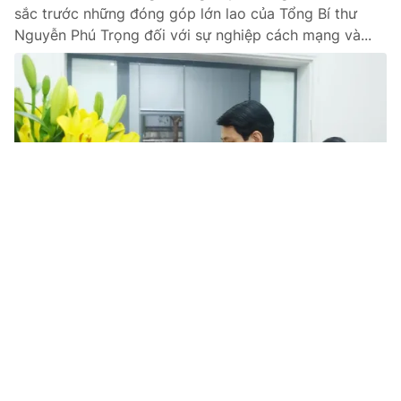
sắc trước những đóng góp lớn lao của Tổng Bí thư
Nguyễn Phú Trọng đối với sự nghiệp cách mạng và...
Tin mới
Video
Live
Emagazine
Trang chủ
Tổng Bí thư Tô Lâm thăm, chúc Tết gia
đình các đồng chí nguyên lãnh đạo Đảng,
Nhà nước
VTV.vn - Chiều 19/1, tại Hà Nội, nhân dịp chuẩn bị đón