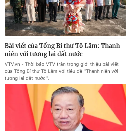
Tin tức
Kinh tế
Thế giới đó đây
Tài chính
Dữ liệu và đời sống
Câu chuyện quốc tế
Thị trường
Bài viết của Tổng Bí thư Tô Lâm: Thanh
Truyền hình
Góc doanh nghiệp
niên với tương lai đất nước
Phim VTV
Giải trí
VTV.vn - Thời báo VTV trân trọng giới thiệu bài viết
Hậu trường
của Tổng Bí thư Tô Lâm với tiêu đề ''Thanh niên với
Điện ảnh
tương lai đất nước''.
Đời sống
Nhân vật
Âm nhạc
Du lịch
Khán giả
Giáo dục
Sao
Làm đẹp
Giải sao mai
Tuyển sinh
Công nghệ
Chất lượng cuộc sống
Học trực tuyến
Hitech Công nghệ tương lai