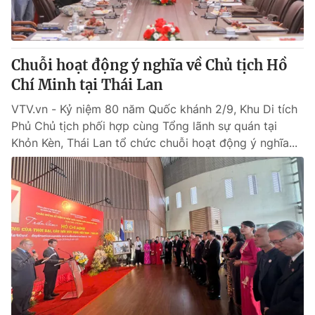
® Cấm sao chép dưới mọi hình thức nếu không có sự chấp
thuận bằng văn bản. Ghi rõ nguồn VTV.vn khi phát hành lại
Chuỗi hoạt động ý nghĩa về Chủ tịch Hồ
thông tin từ website này.
Chí Minh tại Thái Lan
VTV.vn - Kỷ niệm 80 năm Quốc khánh 2/9, Khu Di tích
Phủ Chủ tịch phối hợp cùng Tổng lãnh sự quán tại
Khỏn Kèn, Thái Lan tổ chức chuỗi hoạt động ý nghĩa...