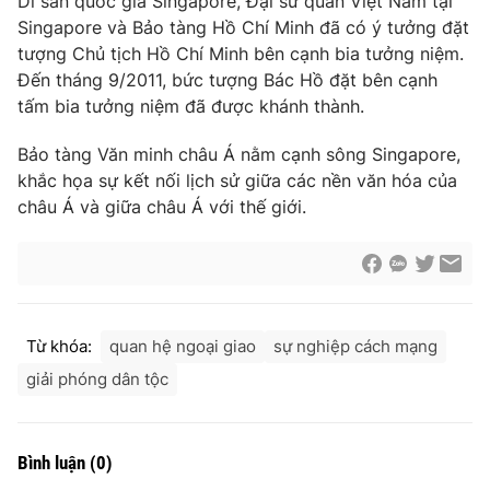
Di sản quốc gia Singapore, Đại sứ quán Việt Nam tại
Singapore và Bảo tàng Hồ Chí Minh đã có ý tưởng đặt
Cơ quan báo chí:
Thời báo VTV
tượng Chủ tịch Hồ Chí Minh bên cạnh bia tưởng niệm.
Giấy phép hoạt động báo in và báo điện tử số 483/GP-BTTTT
Đến tháng 9/2011, bức tượng Bác Hồ đặt bên cạnh
cấp ngày 29/12/2023
tấm bia tưởng niệm đã được khánh thành.
Tổng Biên tập:
Vũ Thanh Thủy
Phó Tổng Biên tập:
Nguyễn Thị Mỹ Hạnh, Phạm Quốc Thắng,
Bảo tàng Văn minh châu Á nằm cạnh sông Singapore,
Nguyễn Trọng Ninh
khắc họa sự kết nối lịch sử giữa các nền văn hóa của
Tổng đài VTV:
024.38 355 931 - 024.38 355 932
châu Á và giữa châu Á với thế giới.
Ðiện thoại Thời báo VTV:
024.66 897 897
Email:
toasoan@vtv.vn
Liên hệ quảng cáo:
024-7300.7108
Từ khóa:
quan hệ ngoại giao
sự nghiệp cách mạng
giải phóng dân tộc
Bình luận
(
0
)