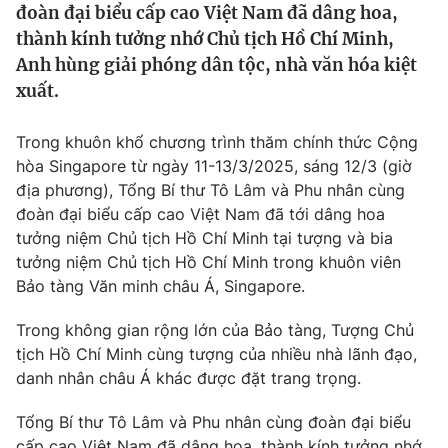
đoàn đại biểu cấp cao Việt Nam đã dâng hoa,
Tin tức
thành kính tưởng nhớ Chủ tịch Hồ Chí Minh,
Kinh tế
Anh hùng giải phóng dân tộc, nhà văn hóa kiệt
Thế giới đó đây
Tài chính
xuất.
Dữ liệu và đời sống
Câu chuyện quốc tế
Thị trường
Trong khuôn khổ chương trình thăm chính thức Cộng
Truyền hình
Góc doanh nghiệp
hòa Singapore từ ngày 11-13/3/2025, sáng 12/3 (giờ
địa phương), Tổng Bí thư Tô Lâm và Phu nhân cùng
Phim VTV
đoàn đại biểu cấp cao Việt Nam đã tới dâng hoa
Giải trí
tưởng niệm Chủ tịch Hồ Chí Minh tại tượng và bia
Hậu trường
Điện ảnh
tưởng niệm Chủ tịch Hồ Chí Minh trong khuôn viên
Đời sống
Nhân vật
Bảo tàng Văn minh châu Á, Singapore.
Âm nhạc
Du lịch
Khán giả
Trong không gian rộng lớn của Bảo tàng, Tượng Chủ
Giáo dục
Sao
tịch Hồ Chí Minh cùng tượng của nhiều nhà lãnh đạo,
Làm đẹp
Giải sao mai
Tuyển sinh
danh nhân châu Á khác được đặt trang trọng.
Công nghệ
Chất lượng cuộc sống
Học trực tuyến
Tổng Bí thư Tô Lâm và Phu nhân cùng đoàn đại biểu
Hitech Công nghệ tương lai
cấp cao Việt Nam đã dâng hoa, thành kính tưởng nhớ