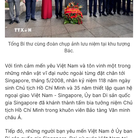
Thị trường 24h
Tấm lòng Việt
VTV4
Vươn mình bằng AI
VTV9
VTV8
Tổng Bí thư cùng đoàn chụp ảnh lưu niệm tại khu tượng
Bác.
Liên hệ tòa soạn
English
Với tình cảm mến yêu Việt Nam và tôn vinh một trong
những nhân vật vĩ đại nước ngoài từng đặt chân tới
Singapore, tháng 5/2008, nhân kỷ niệm 118 năm ngày
sinh Chủ tịch Hồ Chí Minh và 35 năm thiết lập quan hệ
THỜI BÁO VTV
ngoại giao Việt Nam - Singapore, Ủy ban Di sản quốc
gia Singapore đã khánh thành tấm bia tưởng niệm Chủ
tịch Hồ Chí Minh trong khuôn viên Bảo tàng Văn minh
châu Á.
Theo dõi báo trên
Tiếp đó, những người bạn yêu mến Việt Nam ở Ủy ban
Cơ quan chủ quản:
Đài Truyền hình Việt Nam