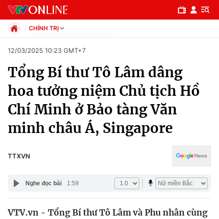
CHÍNH TRỊ
Chính trị
12/03/2025 10:23 GMT+7
Xã hội
Tổng Bí thư Tô Lâm dâng
Pháp luật
Chuyên mục
Kinh tế
hoa tưởng niệm Chủ tịch Hồ
Thể thao
Chính trị
Chí Minh ở Bảo tàng Văn
Truyền hình
Văn hóa - Giải trí
minh châu Á, Singapore
Xã hội
Y tế
Đời sống
Pháp luật
TTXVN
Công nghệ
Giáo dục
Y tế
Nghe đọc bài
1:59
Thế giới
VTV.vn - Tổng Bí thư Tô Lâm và Phu nhân cùng