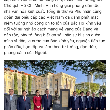
Giao lưu trực tuyến
Chủ tịch Hồ Chí Minh, Anh hùng giải phóng dân tộc,
Sản phẩm
nhà văn hóa kiệt xuất. Tổng Bí thư và Phu nhân cùng
Lịch phát sóng
Thị trường
đoàn đại biểu cấp cao Việt Nam đã dành phút mặc
niệm tưởng nhớ công ơn to lớn của Bác Hồ kính yêu
Tư vấn
đối với sự nghiệp cách mạng vẻ vang của Đảng và
Chuyên mục khác
dân tộc, bày tỏ lòng biết ơn sâu sắc sự hi sinh quên
mình vì dân, vì nước của Bác kính yêu, nguyện tiếp tục
Emagazine
Podcast
phấn đấu, học tập và làm theo tư tưởng, đạo đức,
phong cách của Người.
Photo
Infographic
Video
Shorts video
VTV Money
VTV Thể thao
VTV Sức khoẻ
Bất động sản