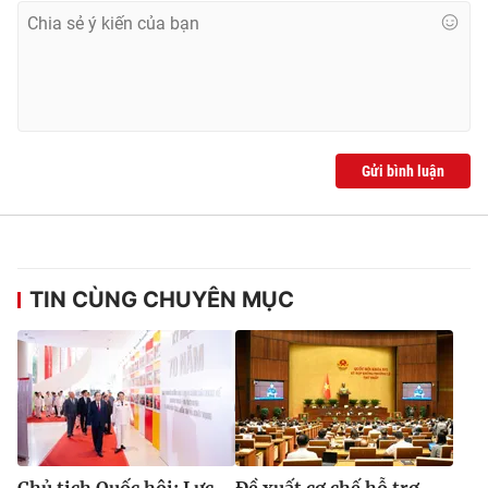
® Cấm sao chép dưới mọi hình thức nếu không có sự chấp
thuận bằng văn bản. Ghi rõ nguồn VTV.vn khi phát hành lại
thông tin từ website này.
Gửi bình luận
TIN CÙNG CHUYÊN MỤC
Chủ tịch Quốc hội: Lực
Đề xuất cơ chế hỗ trợ