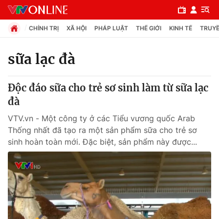
CHÍNH TRỊ
XÃ HỘI
PHÁP LUẬT
THẾ GIỚI
KINH TẾ
TRUYỀ
sữa lạc đà
Chuyên mục
Độc đáo sữa cho trẻ sơ sinh làm từ sữa lạc
Chính trị
đà
VTV.vn - Một công ty ở các Tiểu vương quốc Arab
Xã hội
Thống nhất đã tạo ra một sản phẩm sữa cho trẻ sơ
sinh hoàn toàn mới. Đặc biệt, sản phẩm này được...
Pháp luật
Y tế
Thế giới