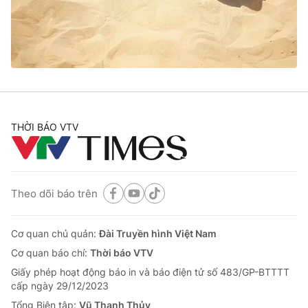
Giao lưu trực tuyến
Sản phẩm
Lịch phát sóng
Thị trường
Tư vấn
Chuyên mục khác
Emagazine
Podcast
THỜI BÁO VTV
Photo
Infographic
Theo dõi báo trên
Video
Shorts video
Cơ quan chủ quản:
Đài Truyền hình Việt Nam
VTV Money
VTV Thể thao
Cơ quan báo chí:
Thời báo VTV
Giấy phép hoạt động báo in và báo điện tử số 483/GP-BTTTT
VTV Sức khoẻ
Bất động sản
cấp ngày 29/12/2023
Tổng Biên tập:
Vũ Thanh Thủy