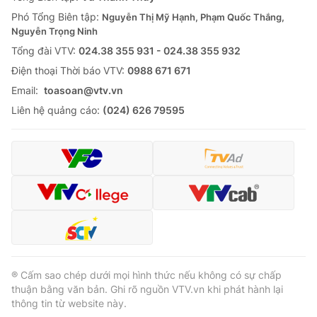
Thị trường 24h
Tấm lòng Việt
Phó Tổng Biên tập:
Nguyễn Thị Mỹ Hạnh, Phạm Quốc Thắng,
Nguyễn Trọng Ninh
VTV4
Vươn mình bằng AI
Tổng đài VTV:
024.38 355 931 - 024.38 355 932
Ðiện thoại Thời báo VTV:
0988 671 671
VTV9
VTV8
Email:
toasoan@vtv.vn
Liên hệ quảng cáo:
(024) 626 79595
Liên hệ tòa soạn
English
THỜI BÁO VTV
Theo dõi báo trên
® Cấm sao chép dưới mọi hình thức nếu không có sự chấp
thuận bằng văn bản. Ghi rõ nguồn VTV.vn khi phát hành lại
thông tin từ website này.
Cơ quan chủ quản:
Đài Truyền hình Việt Nam