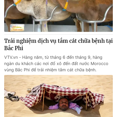
Tin tức
Kinh tế
Thế giới đó đây
Tài chính
Dữ liệu và đời sống
Câu chuyện quốc tế
Thị trường
Trải nghiệm dịch vụ tắm cát chữa bệnh tại
Truyền hình
Góc doanh nghiệp
Bắc Phi
Phim VTV
Giải trí
VTV.vn - Hàng năm, từ tháng 6 đến tháng 9, hàng
Hậu trường
ngàn du khách các nơi đổ xô đến đất nước Morocco
Điện ảnh
vùng Bắc Phi để trải nhiệm tắm cát chữa bệnh.
Đời sống
Nhân vật
Âm nhạc
Du lịch
Khán giả
Giáo dục
Sao
Làm đẹp
Giải sao mai
Tuyển sinh
Công nghệ
Chất lượng cuộc sống
Học trực tuyến
Hitech Công nghệ tương lai