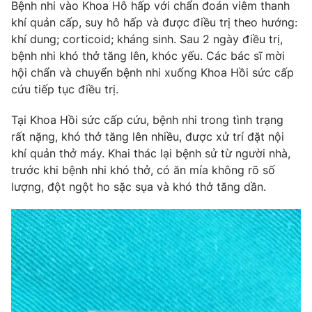
Phim VTV
Bệnh nhi vào Khoa Hô hấp với chẩn đoán viêm thanh
Giải trí
khí quản cấp, suy hô hấp và được điều trị theo hướng:
Hậu trường
khí dung; corticoid; kháng sinh. Sau 2 ngày điều trị,
Điện ảnh
Đời sống
bệnh nhi khó thở tăng lên, khóc yếu. Các bác sĩ mời
Nhân vật
Âm nhạc
hội chẩn và chuyển bệnh nhi xuống Khoa Hồi sức cấp
Du lịch
Khán giả
cứu tiếp tục điều trị.
Giáo dục
Sao
Làm đẹp
Giải sao mai
Tại Khoa Hồi sức cấp cứu, bệnh nhi trong tình trạng
Tuyển sinh
Công nghệ
rất nặng, khó thở tăng lên nhiều, được xử trí đặt nội
Chất lượng cuộc sống
Học trực tuyến
khí quản thở máy. Khai thác lại bệnh sử từ người nhà,
Hitech Công nghệ tương lai
trước khi bệnh nhi khó thở, có ăn mía không rõ số
Giao lưu trực tuyến
lượng, đột ngột ho sặc sụa và khó thở tăng dần.
Sản phẩm
Lịch phát sóng
Thị trường
Tư vấn
Chuyên mục khác
Emagazine
Podcast