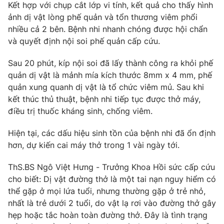
Kết hợp với chụp cắt lớp vi tính, kết quả cho thấy hình
ảnh dị vật lòng phế quản và tổn thương viêm phổi
nhiều cả 2 bên. Bệnh nhi nhanh chóng được hội chẩn
và quyết định nội soi phế quản cấp cứu.
THỜI BÁO VTV
Sau 20 phút, kíp nội soi đã lấy thành công ra khỏi phế
quản dị vật là mảnh mía kích thước 8mm x 4 mm, phế
quản xung quanh dị vật là tổ chức viêm mủ. Sau khi
Theo dõi báo trên
kết thúc thủ thuật, bệnh nhi tiếp tục được thở máy,
điều trị thuốc kháng sinh, chống viêm.
Cơ quan chủ quản:
Đài Truyền hình Việt Nam
Hiện tại, các dấu hiệu sinh tồn của bệnh nhi đã ổn định
Cơ quan báo chí:
Thời báo VTV
hơn, dự kiến cai máy thở trong 1 vài ngày tới.
Giấy phép hoạt động báo in và báo điện tử số 483/GP-BTTTT
cấp ngày 29/12/2023
ThS.BS Ngô Việt Hưng - Trưởng Khoa Hồi sức cấp cứu
Tổng Biên tập:
Vũ Thanh Thủy
cho biết: Dị vật đường thở là một tai nạn nguy hiểm có
thể gặp ở mọi lứa tuổi, nhưng thường gặp ở trẻ nhỏ,
Phó Tổng Biên tập:
Nguyễn Thị Mỹ Hạnh, Phạm Quốc Thắng,
Nguyễn Trọng Ninh
nhất là trẻ dưới 2 tuổi, do vật lạ rơi vào đường thở gây
hẹp hoặc tắc hoàn toàn đường thở. Đây là tình trạng
Tổng đài VTV:
024.38 355 931 - 024.38 355 932