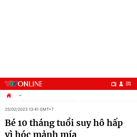
Chính trị
25/02/2023 13:41 GMT+7
Xã hội
Bé 10 tháng tuổi suy hô hấp
Pháp luật
Chuyên mục
Kinh tế
vì hóc mảnh mía
Thể thao