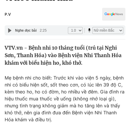
Chính trị
Truyền hình
Văn hóa - Giải trí
P.V
Xã hội
Y tế
Đời sống
Nghe đọc bài
2:25
Pháp luật
Công nghệ
Giáo dục
VTV.vn - Bệnh nhi 10 tháng tuổi (trú tại Nghi
Y tế
Sơn, Thanh Hóa) vào Bệnh viện Nhi Thanh Hóa
khám với biểu hiện ho, khó thở.
Thế giới
Mẹ bệnh nhi cho biết: Trước khi vào viện 5 ngày, bệnh
Tin tức
nhi có biểu hiện sốt, sốt theo cơn, có lúc lên 39 độ C,
Kinh tế
kèm theo ho, ho có đờm, ho nhiều về đêm. Gia đình ra
Thế giới đó đây
Tài chính
hiệu thuốc mua thuốc về uống (không nhớ loại gì),
Dữ liệu và đời sống
Câu chuyện quốc tế
nhưng tình trạng không giảm mà ho tăng lên và thấy
Thị trường
khó thở, nên gia đình đưa đến Bệnh viện Nhi Thanh
Truyền hình
Hóa khám và điều trị.
Góc doanh nghiệp