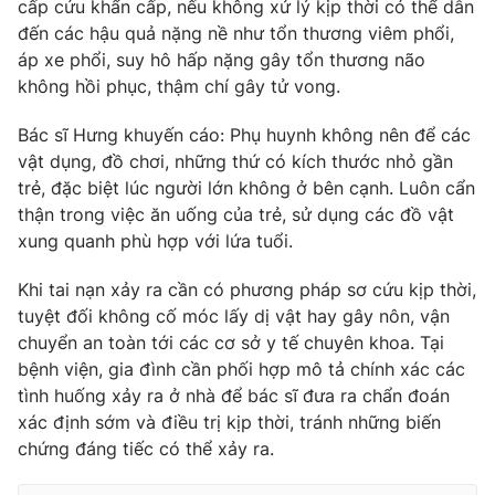
cấp cứu khẩn cấp, nếu không xử lý kịp thời có thể dẫn
Ðiện thoại Thời báo VTV:
024.66 897 897
đến các hậu quả nặng nề như tổn thương viêm phổi,
Email:
toasoan@vtv.vn
áp xe phổi, suy hô hấp nặng gây tổn thương não
Liên hệ quảng cáo:
024-7300.7108
không hồi phục, thậm chí gây tử vong.
Bác sĩ Hưng khuyến cáo: Phụ huynh không nên để các
vật dụng, đồ chơi, những thứ có kích thước nhỏ gần
trẻ, đặc biệt lúc người lớn không ở bên cạnh. Luôn cẩn
thận trong việc ăn uống của trẻ, sử dụng các đồ vật
xung quanh phù hợp với lứa tuổi.
Khi tai nạn xảy ra cần có phương pháp sơ cứu kịp thời,
tuyệt đối không cố móc lấy dị vật hay gây nôn, vận
chuyển an toàn tới các cơ sở y tế chuyên khoa. Tại
bệnh viện, gia đình cần phối hợp mô tả chính xác các
® Cấm sao chép dưới mọi hình thức nếu không có sự chấp
tình huống xảy ra ở nhà để bác sĩ đưa ra chẩn đoán
thuận bằng văn bản. Ghi rõ nguồn VTV.vn khi phát hành lại
xác định sớm và điều trị kịp thời, tránh những biến
thông tin từ website này.
chứng đáng tiếc có thể xảy ra.