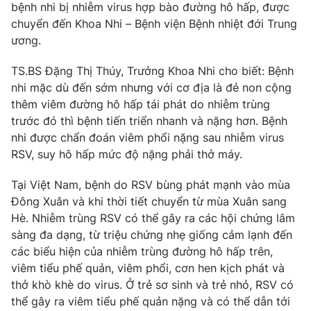
Phim VTV
bệnh nhi bị nhiễm virus hợp bào đường hô hấp, được
Giải trí
chuyển đến Khoa Nhi – Bệnh viện Bệnh nhiệt đới Trung
Hậu trường
ương.
Điện ảnh
Đời sống
Nhân vật
TS.BS Đặng Thị Thúy, Trưởng Khoa Nhi cho biết: Bệnh
Âm nhạc
Du lịch
Khán giả
nhi mặc dù đến sớm nhưng với cơ địa là đẻ non cộng
Giáo dục
Sao
thêm viêm đường hô hấp tái phát do nhiễm trùng
Làm đẹp
Giải sao mai
trước đó thì bệnh tiến triển nhanh và nặng hơn. Bệnh
Tuyển sinh
Công nghệ
nhi được chẩn đoán viêm phổi nặng sau nhiễm virus
Chất lượng cuộc sống
Học trực tuyến
RSV, suy hô hấp mức độ nặng phải thở máy.
Hitech Công nghệ tương lai
Giao lưu trực tuyến
Tại Việt Nam, bệnh do RSV bùng phát mạnh vào mùa
Sản phẩm
Đông Xuân và khi thời tiết chuyển từ mùa Xuân sang
Lịch phát sóng
Hè. Nhiễm trùng RSV có thể gây ra các hội chứng lâm
Thị trường
sàng đa dạng, từ triệu chứng nhẹ giống cảm lạnh đến
Tư vấn
các biểu hiện của nhiễm trùng đường hô hấp trên,
Chuyên mục khác
viêm tiểu phế quản, viêm phổi, cơn hen kịch phát và
thở khò khè do virus. Ở trẻ sơ sinh và trẻ nhỏ, RSV có
Emagazine
Podcast
thể gây ra viêm tiểu phế quản nặng và có thể dẫn tới