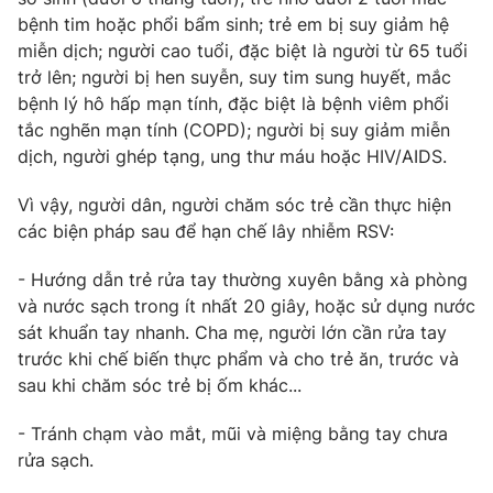
bệnh tim hoặc phổi bẩm sinh; trẻ em bị suy giảm hệ
miễn dịch; người cao tuổi, đặc biệt là người từ 65 tuổi
trở lên; người bị hen suyễn, suy tim sung huyết, mắc
bệnh lý hô hấp mạn tính, đặc biệt là bệnh viêm phổi
THỜI BÁO VTV
tắc nghẽn mạn tính (COPD); người bị suy giảm miễn
dịch, người ghép tạng, ung thư máu hoặc HIV/AIDS.
Vì vậy, người dân, người chăm sóc trẻ cần thực hiện
Theo dõi báo trên
các biện pháp sau để hạn chế lây nhiễm RSV:
Cơ quan chủ quản:
Đài Truyền hình Việt Nam
- Hướng dẫn trẻ rửa tay thường xuyên bằng xà phòng
và nước sạch trong ít nhất 20 giây, hoặc sử dụng nước
Cơ quan báo chí:
Thời báo VTV
sát khuẩn tay nhanh. Cha mẹ, người lớn cần rửa tay
Giấy phép hoạt động báo in và báo điện tử số 483/GP-BTTTT
trước khi chế biến thực phẩm và cho trẻ ăn, trước và
cấp ngày 29/12/2023
sau khi chăm sóc trẻ bị ốm khác...
Tổng Biên tập:
Vũ Thanh Thủy
Phó Tổng Biên tập:
Nguyễn Thị Mỹ Hạnh, Phạm Quốc Thắng,
- Tránh chạm vào mắt, mũi và miệng bằng tay chưa
Nguyễn Trọng Ninh
rửa sạch.
Tổng đài VTV:
024.38 355 931 - 024.38 355 932