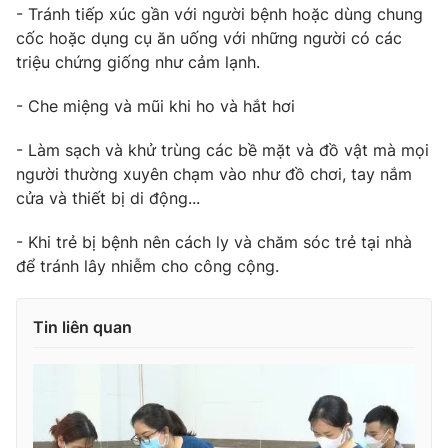
Ðiện thoại Thời báo VTV:
024.66 897 897
- Tránh tiếp xúc gần với người bệnh hoặc dùng chung
cốc hoặc dụng cụ ăn uống với những người có các
Email:
toasoan@vtv.vn
triệu chứng giống như cảm lạnh.
Liên hệ quảng cáo:
024-7300.7108
- Che miệng và mũi khi ho và hắt hơi
- Làm sạch và khử trùng các bề mặt và đồ vật mà mọi
người thường xuyên chạm vào như đồ chơi, tay nắm
cửa và thiết bị di động...
- Khi trẻ bị bệnh nên cách ly và chăm sóc trẻ tại nhà
để tránh lây nhiễm cho công cộng.
Tin liên quan
® Cấm sao chép dưới mọi hình thức nếu không có sự chấp
thuận bằng văn bản. Ghi rõ nguồn VTV.vn khi phát hành lại
thông tin từ website này.