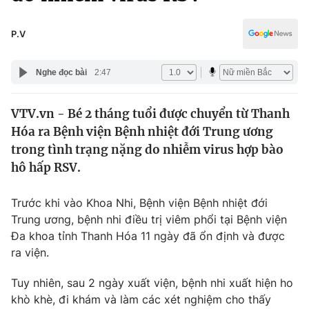
Chính trị
Truyền hình
Văn hóa - Giải trí
P.V
Xã hội
Y tế
Đời sống
Nghe đọc bài
2:47
Pháp luật
Công nghệ
Giáo dục
VTV.vn - Bé 2 tháng tuổi được chuyển từ Thanh
Y tế
Hóa ra Bệnh viện Bệnh nhiệt đới Trung ương
trong tình trạng nặng do nhiễm virus hợp bào
Thế giới
hô hấp RSV.
Tin tức
Trước khi vào Khoa Nhi, Bệnh viện Bệnh nhiệt đới
Kinh tế
Trung ương, bệnh nhi điều trị viêm phổi tại Bệnh viện
Thế giới đó đây
Tài chính
Đa khoa tỉnh Thanh Hóa 11 ngày đã ổn định và được
Dữ liệu và đời sống
Câu chuyện quốc tế
ra viện.
Thị trường
Tuy nhiên, sau 2 ngày xuất viện, bệnh nhi xuất hiện ho
Truyền hình
Góc doanh nghiệp
khò khè, đi khám và làm các xét nghiệm cho thấy