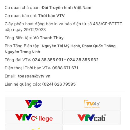
Cơ quan chủ quản:
Đài Truyền hình Việt Nam
Cơ quan báo chí:
Thời báo VTV
Giấy phép hoạt động báo in và báo điện tử số 483/GP-BTTTT
cấp ngày 29/12/2023
Tổng Biên tập:
Vũ Thanh Thủy
Phó Tổng Biên tập:
Nguyễn Thị Mỹ Hạnh, Phạm Quốc Thắng,
Nguyễn Trọng Ninh
Tổng đài VTV:
024.38 355 931 - 024.38 355 932
Ðiện thoại Thời báo VTV:
0988 671 671
Email:
toasoan@vtv.vn
Liên hệ quảng cáo:
(024) 626 79595