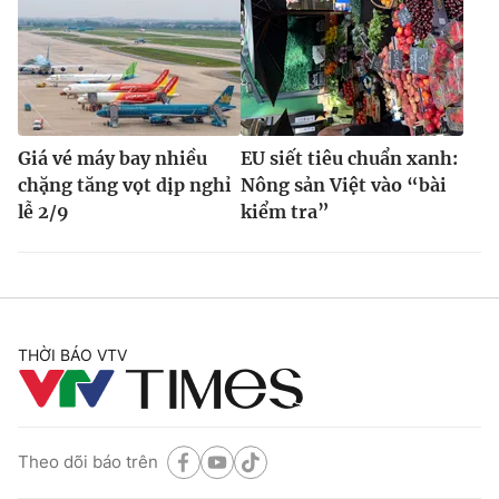
Giá vé máy bay nhiều
EU siết tiêu chuẩn xanh:
chặng tăng vọt dịp nghỉ
Nông sản Việt vào “bài
lễ 2/9
kiểm tra”
THỜI BÁO VTV
Theo dõi báo trên