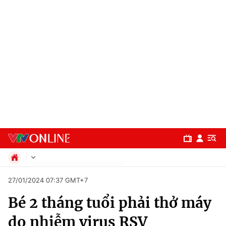
Chính trị
27/01/2024 07:37 GMT+7
Xã hội
Bé 2 tháng tuổi phải thở máy
Pháp luật
Chuyên mục
Kinh tế
do nhiễm virus RSV
Thể thao