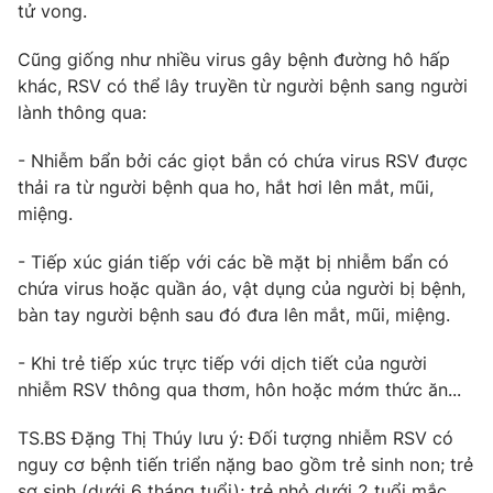
tử vong.
Photo
Infographic
Cũng giống như nhiều virus gây bệnh đường hô hấp
khác, RSV có thể lây truyền từ người bệnh sang người
Video
Shorts video
lành thông qua:
- Nhiễm bẩn bởi các giọt bắn có chứa virus RSV được
VTV Money
VTV Thể thao
thải ra từ người bệnh qua ho, hắt hơi lên mắt, mũi,
miệng.
VTV Sức khoẻ
Bất động sản
- Tiếp xúc gián tiếp với các bề mặt bị nhiễm bẩn có
chứa virus hoặc quần áo, vật dụng của người bị bệnh,
Thị trường 24h
Tấm lòng Việt
bàn tay người bệnh sau đó đưa lên mắt, mũi, miệng.
VTV4
Vươn mình bằng AI
- Khi trẻ tiếp xúc trực tiếp với dịch tiết của người
nhiễm RSV thông qua thơm, hôn hoặc mớm thức ăn...
VTV9
VTV8
TS.BS Đặng Thị Thúy lưu ý: Đối tượng nhiễm RSV có
nguy cơ bệnh tiến triển nặng bao gồm trẻ sinh non; trẻ
Liên hệ tòa soạn
English
sơ sinh (dưới 6 tháng tuổi); trẻ nhỏ dưới 2 tuổi mắc