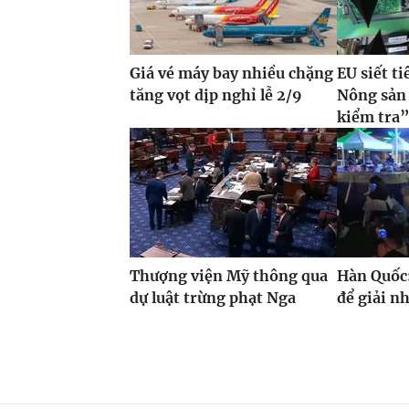
Giá vé máy bay nhiều chặng
EU siết t
tăng vọt dịp nghỉ lễ 2/9
Nông sản 
kiểm tra
Thượng viện Mỹ thông qua
Hàn Quốc:
dự luật trừng phạt Nga
để giải n