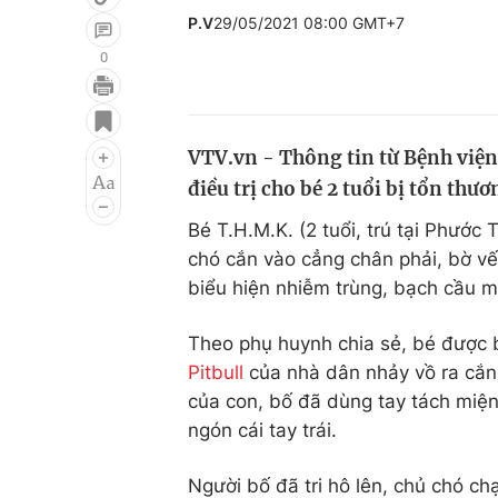
P.V
29/05/2021 08:00 GMT+7
0
Giải trí
Đời sống
Điện ảnh
Du lịch
VTV.vn - Thông tin từ Bệnh viện
điều trị cho bé 2 tuổi bị tổn th
Âm nhạc
Làm đẹp
Bé T.H.M.K. (2 tuổi, trú tại Phướ
Sao
Chất lượng cuộc sốn
chó cắn vào cẳng chân phải, bờ v
biểu hiện nhiễm trùng, bạch cầu 
Theo phụ huynh chia sẻ, bé được 
Pitbull
của nhà dân nhảy vồ ra cắn
của con, bố đã dùng tay tách miệng
ngón cái tay trái.
Người bố đã tri hô lên, chủ chó ch