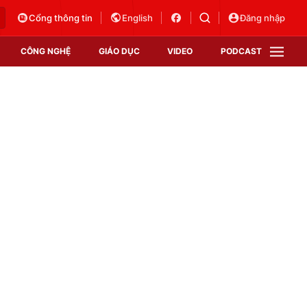
Cổng thông tin
English
Đăng nhập
CÔNG NGHỆ
GIÁO DỤC
VIDEO
PODCAST
VTV Money
VTV Thể thao
VTV Sức khoẻ
Bất động sản
Thị trường 24h
Tấm lòng Việt
Vươn mình bằng AI
VTV4
VTV8
VTV9
Lịch phát sóng
Giao lưu trực tuyến
Sự kiện