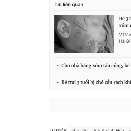
Tin liên quan
Bé 3 
xóm 
VTV.v
Hà Gi
Chó nhà hàng xóm tấn công, bé 
Bé trai 3 tuổi bị chó cắn rách kh
Từ khóa:
chó cắn
tỉnh Khánh Hòa
c