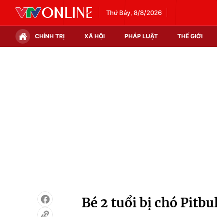
Thứ Bảy, 8/8/2026
CHÍNH TRỊ
XÃ HỘI
PHÁP LUẬT
THẾ GIỚI
Chính trị
Xã hội
Thế giới
Kinh tế
Tin tức
Tài chính
Thế giới đó đây
Thị trường
Câu chuyện quốc tế
Góc doanh nghiệp
Dữ liệu và đời sống
Bé 2 tuổi bị chó Pitb