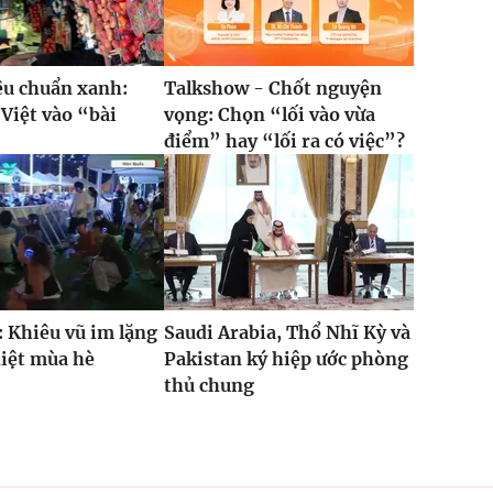
iêu chuẩn xanh:
Talkshow - Chốt nguyện
Việt vào “bài
vọng: Chọn “lối vào vừa
”
điểm” hay “lối ra có việc”?
 Khiêu vũ im lặng
Saudi Arabia, Thổ Nhĩ Kỳ và
hiệt mùa hè
Pakistan ký hiệp ước phòng
thủ chung