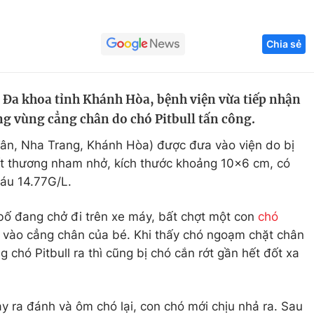
Góc ảnh
Chia sẻ
Giáo dục
Công nghệ
Tuyển sinh
Hitech Công ng
 Đa khoa tỉnh Khánh Hòa, bệnh viện vừa tiếp nhận
ương vùng cẳng chân do chó Pitbull tấn công.
Học trực tuyến
Sản phẩm
c Tân, Nha Trang, Khánh Hòa) được đưa vào viện do bị
g
Thị trường
ết thương nham nhở, kích thước khoảng 10x6 cm, có
Tư vấn
máu 14.77G/L.
bố đang chở đi trên xe máy, bất chợt một con
chó
 vào cẳng chân của bé. Khi thấy chó ngoạm chặt chân
 chó Pitbull ra thì cũng bị chó cắn rớt gần hết đốt xa
ạy ra đánh và ôm chó lại, con chó mới chịu nhả ra. Sau