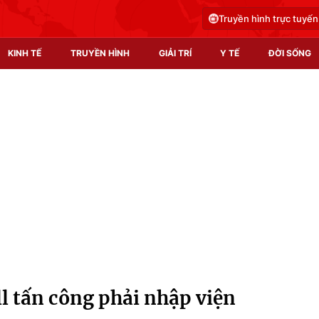
Truyền hình trực tuyến
KINH TẾ
TRUYỀN HÌNH
GIẢI TRÍ
Y TẾ
ĐỜI SỐNG
Pháp luật
Y tế
Truyền hình
Multimedia
Phim VTV
Video
Hậu trường
Shorts video
Nhân vật
Podcast
Khán giả
EMagazine
Giải sao mai
Photo
ull tấn công phải nhập viện
Infographic