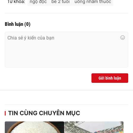
Từ khóa:
ngộ độc
bé 2 tuổi
uống nhầm thuốc
Bình luận
(
0
)
Gửi bình luận
TIN CÙNG CHUYÊN MỤC