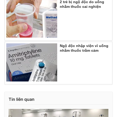
2 trẻ bị ngộ độc do uống
Ðiện thoại Thời báo VTV:
024.66 897 897
nhầm thuốc cai nghiện
Email:
toasoan@vtv.vn
Liên hệ quảng cáo:
024-7300.7108
Ngộ độc nhập viện vì uống
nhầm thuốc trầm cảm
® Cấm sao chép dưới mọi hình thức nếu không có sự chấp
thuận bằng văn bản. Ghi rõ nguồn VTV.vn khi phát hành lại
Tin liên quan
thông tin từ website này.