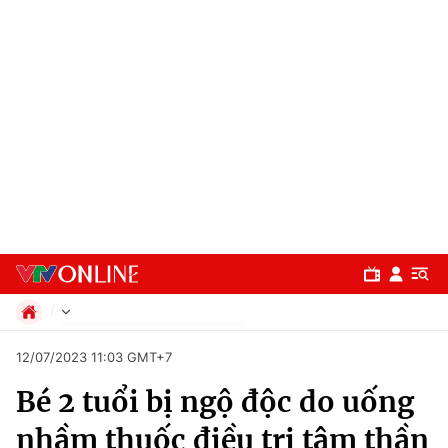
Chính trị
12/07/2023 11:03 GMT+7
Xã hội
Bé 2 tuổi bị ngộ độc do uống
Pháp luật
Chuyên mục
Kinh tế
nhầm thuốc điều trị tâm thần
Thể thao