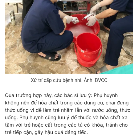
Photo
Infographic
Video
Shorts video
VTV Money
VTV Thể thao
VTV Sức khoẻ
Bất động sản
Xử trí cấp cứu bệnh nhi. Ảnh: BVCC
Thị trường 24h
Tấm lòng Việt
Qua trường hợp này, các bác sĩ lưu ý: Phụ huynh
VTV4
Vươn mình bằng AI
không nên để hóa chất trong các dụng cụ, chai đựng
thức uống vì dễ làm trẻ nhầm lẫn với nước uống, thức
VTV9
VTV8
uống. Phụ huynh cũng lưu ý để thuốc và hóa chất xa
tầm với trẻ hoặc cất trong các tủ có khóa, tránh cho
trẻ tiếp cận, gây hậu quả đáng tiếc.
Liên hệ tòa soạn
English