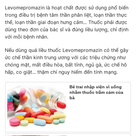
Levomepromazin là hoạt chất được sử dụng phổ biến
trong điều trị bệnh tâm thần phân liệt, loạn thần thực
thể, loạn thần giai đoạn hưng cảm... Thuốc phải được
THỜI BÁO VTV
dùng theo đơn của bác sĩ và đúng liều lượng, chỉ định
với mỗi bệnh nhân.
Nếu dùng quá liều thuốc Levomepromazin có thể gây
ức chế thần kinh trung ương với các triệu chứng như
Theo dõi báo trên
chóng mặt, mất điều hòa, bất tỉnh, ngủ gà, ức chế hô
hấp, co giật... thậm chí nguy hiểm đến tính mạng.
Cơ quan chủ quản:
Đài Truyền hình Việt Nam
Cơ quan báo chí:
Thời báo VTV
Bé trai nhập viện vì uống
nhầm thuốc trầm cảm của
Giấy phép hoạt động báo in và báo điện tử số 483/GP-BTTTT
bà
cấp ngày 29/12/2023
Tổng Biên tập:
Vũ Thanh Thủy
Phó Tổng Biên tập:
Nguyễn Thị Mỹ Hạnh, Phạm Quốc Thắng,
Nguyễn Trọng Ninh
Tổng đài VTV:
024.38 355 931 - 024.38 355 932