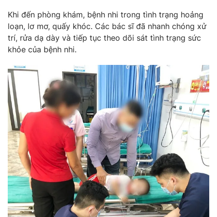
Phim VTV
Giải trí
Khi đến phòng khám, bệnh nhi trong tình trạng hoảng
Hậu trường
loạn, lơ mơ, quấy khóc. Các bác sĩ đã nhanh chóng xử
Điện ảnh
trí, rửa dạ dày và tiếp tục theo dõi sát tình trạng sức
Đời sống
Nhân vật
khỏe của bệnh nhi.
Âm nhạc
Du lịch
Khán giả
Giáo dục
Sao
Làm đẹp
Giải sao mai
Tuyển sinh
Công nghệ
Chất lượng cuộc sống
Học trực tuyến
Hitech Công nghệ tương lai
Giao lưu trực tuyến
Sản phẩm
Lịch phát sóng
Thị trường
Tư vấn
Chuyên mục khác
Emagazine
Podcast