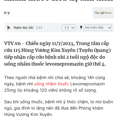
Chính trị
Truyền hình
Văn hóa - Giải trí
P.V
Xã hội
Y tế
Đời sống
Nghe đọc bài
1:21
Pháp luật
Công nghệ
Giáo dục
VTV.vn - Chiều ngày 11/7/2023, Trung tâm cấp
Y tế
cứu 115 Hùng Vương Kim Xuyên (Tuyên Quang)
tiếp nhận cấp cứu bệnh nhi 2 tuổi ngộ độc do
Thế giới
uống nhầm thuốc levomepromazin giờ thứ 4.
Tin tức
Theo người nhà bệnh nhi chia sẻ, khoảng 14h cùng
Kinh tế
ngày, bệnh nhi
uống nhầm thuốc
Levomepromazin
Thế giới đó đây
Tài chính
25mg (lọ khoảng 120 viên) không rõ số lượng.
Dữ liệu và đời sống
Câu chuyện quốc tế
Thị trường
Sau khi uống thuốc, bệnh nhi ý thức chậm, lơ mơ buồn
ngủ, gia đình lo lắng nên đã đưa đến Phòng khám
Truyền hình
Góc doanh nghiệp
Hùng Vương Kim Xuyên.