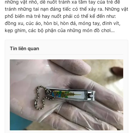
những vật nhỏ, dễ nuốt tránh xa tầm tay của trẻ để
tránh những tai nạn đáng tiếc có thể xảy ra. Những vật
Photo
Infographic
phổ biến mà trẻ hay nuốt phải có thể kể đến như:
đồng xu, cúc áo, hòn bi, hòn đá, móng tay, đinh vít,
Video
Shorts video
kẹp ghim, các bộ phận của những món đồ chơi…
VTV Money
VTV Thể thao
Tin liên quan
VTV Sức khoẻ
Bất động sản
Thị trường 24h
Tấm lòng Việt
VTV4
Vươn mình bằng AI
VTV9
VTV8
Liên hệ tòa soạn
English