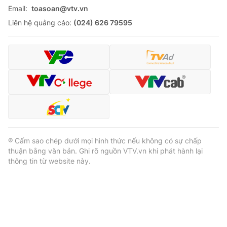
Email:
toasoan@vtv.vn
Liên hệ quảng cáo:
(024) 626 79595
® Cấm sao chép dưới mọi hình thức nếu không có sự chấp
thuận bằng văn bản. Ghi rõ nguồn VTV.vn khi phát hành lại
thông tin từ website này.