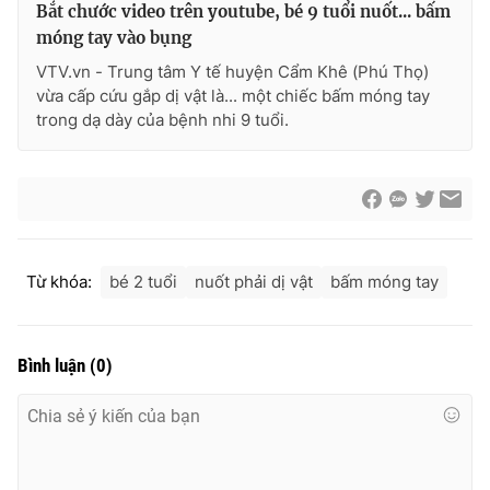
Bắt chước video trên youtube, bé 9 tuổi nuốt... bấm
móng tay vào bụng
VTV.vn - Trung tâm Y tế huyện Cẩm Khê (Phú Thọ)
vừa cấp cứu gắp dị vật là... một chiếc bấm móng tay
THỜI BÁO VTV
trong dạ dày của bệnh nhi 9 tuổi.
Theo dõi báo trên
Cơ quan chủ quản:
Đài Truyền hình Việt Nam
Từ khóa:
bé 2 tuổi
nuốt phải dị vật
bấm móng tay
Cơ quan báo chí:
Thời báo VTV
Giấy phép hoạt động báo in và báo điện tử số 483/GP-BTTTT
cấp ngày 29/12/2023
Bình luận
(
0
)
Tổng Biên tập:
Vũ Thanh Thủy
Phó Tổng Biên tập:
Nguyễn Thị Mỹ Hạnh, Phạm Quốc Thắng,
Nguyễn Trọng Ninh
Tổng đài VTV:
024.38 355 931 - 024.38 355 932