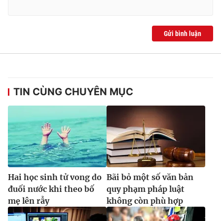
Ðiện thoại Thời báo VTV:
024.66 897 897
Email:
toasoan@vtv.vn
Liên hệ quảng cáo:
024-7300.7108
Gửi bình luận
TIN CÙNG CHUYÊN MỤC
® Cấm sao chép dưới mọi hình thức nếu không có sự chấp
Hai học sinh tử vong do
Bãi bỏ một số văn bản
thuận bằng văn bản. Ghi rõ nguồn VTV.vn khi phát hành lại
đuối nước khi theo bố
quy phạm pháp luật
thông tin từ website này.
mẹ lên rẫy
không còn phù hợp