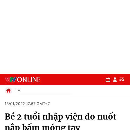
Chính trị
13/01/2022 17:57 GMT+7
Xã hội
Bé 2 tuổi nhập viện do nuốt
Pháp luật
Chuyên mục
Kinh tế
nắp bấm móng tay
Thể thao