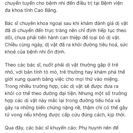
Phim VTV
chuyển tuyến cho bệnh nhi đến điều trị tại Bệnh viện
Giải trí
đa khoa tỉnh Cao Bằng.
Hậu trường
Điện ảnh
Bác sĩ chuyên khoa ngoại sau khi khám đánh giá dị vật
Đời sống
Nhân vật
đã di chuyển đến trực tràng nên chỉ định tiếp tục theo
Âm nhạc
Du lịch
Khán giả
dõi, chưa phải tiến hành can thiệp để loại bỏ dị vật.
Giáo dục
Sao
Chiều cùng ngày, dị vật đã ra khỏi đường tiêu hoá, sức
Làm đẹp
Giải sao mai
khoẻ của bệnh nhi ổn định.
Tuyển sinh
Công nghệ
Chất lượng cuộc sống
Theo các bác sĩ, nuốt phải dị vật thường gặp ở trẻ
Học trực tuyến
Hitech Công nghệ tương lai
nhỏ, với bản tính tò mò, trẻ thường hay khám phá thế
Giao lưu trực tuyến
giới xung quanh bằng việc cho mọi thứ vào miệng.
Sản phẩm
Trong nhiều trường hợp, các dị vật sẽ được đưa ra
Lịch phát sóng
khỏi cơ thể theo đường đại tiện. Nhưng một số trường
Thị trường
hợp các dị vật này mắc lại trong đường tiêu hóa và
Tư vấn
gây ra những biến chứng nặng nề, thậm chí có thể gây
Chuyên mục khác
tử vong nếu không được cấp cứu đúng cách, kịp thời.
Emagazine
Podcast
Qua đây, các bác sĩ khuyến cáo: Phụ huynh nên để