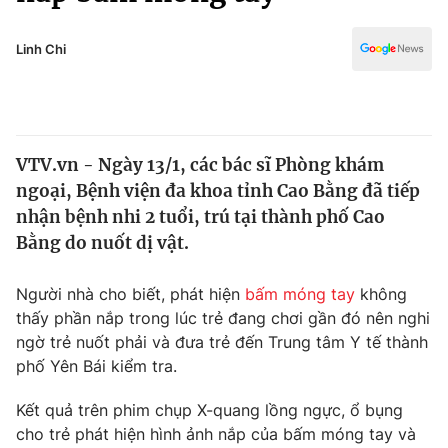
Chính trị
Truyền hình
Văn hóa - Giải trí
Linh Chi
Xã hội
Y tế
Đời sống
Pháp luật
Công nghệ
Giáo dục
VTV.vn - Ngày 13/1, các bác sĩ Phòng khám
Y tế
ngoại, Bệnh viện đa khoa tỉnh Cao Bằng đã tiếp
nhận bệnh nhi 2 tuổi, trú tại thành phố Cao
Thế giới
Bằng do nuốt dị vật.
Tin tức
Người nhà cho biết, phát hiện
bấm móng tay
không
Kinh tế
thấy phần nắp trong lúc trẻ đang chơi gần đó nên nghi
Thế giới đó đây
Tài chính
ngờ trẻ nuốt phải và đưa trẻ đến Trung tâm Y tế thành
Dữ liệu và đời sống
Câu chuyện quốc tế
phố Yên Bái kiểm tra.
Thị trường
Kết quả trên phim chụp X-quang lồng ngực, ổ bụng
Truyền hình
Góc doanh nghiệp
cho trẻ phát hiện hình ảnh nắp của bấm móng tay và