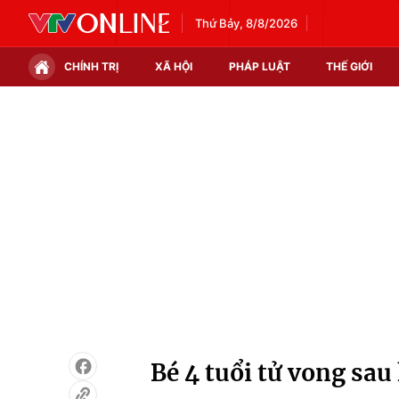
Thứ Bảy, 8/8/2026
CHÍNH TRỊ
XÃ HỘI
PHÁP LUẬT
THẾ GIỚI
Chính trị
Xã hội
Thế giới
Kinh tế
Tin tức
Tài chính
Thế giới đó đây
Thị trường
Câu chuyện quốc tế
Góc doanh nghiệp
Dữ liệu và đời sống
Bé 4 tuổi tử vong sau