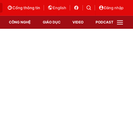
Cổng thông tin
English
Đăng nhập
CÔNG NGHỆ
GIÁO DỤC
VIDEO
PODCAST
VTV Money
VTV Thể thao
VTV Sức khoẻ
Bất động sản
Thị trường 24h
Tấm lòng Việt
Vươn mình bằng AI
VTV4
VTV8
VTV9
Lịch phát sóng
Giao lưu trực tuyến
Sự kiện