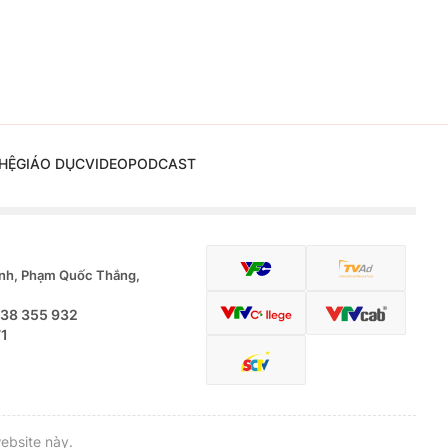
HỆ
GIÁO DỤC
VIDEO
PODCAST
nh, Phạm Quốc Thắng,
.38 355 932
71
ebsite này.