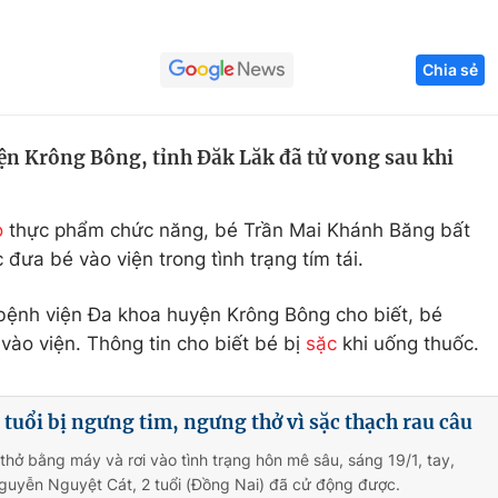
Góc ảnh
Chia sẻ
Giáo dục
Công nghệ
Tuyển sinh
Hitech Công ng
yện Krông Bông, tỉnh Đăk Lăk đã tử vong sau khi
Học trực tuyến
Sản phẩm
o
thực phẩm chức năng, bé Trần Mai Khánh Băng bất
g
Thị trường
 đưa bé vào viện trong tình trạng tím tái.
Tư vấn
bệnh viện Đa khoa huyện Krông Bông cho biết, bé
vào viện. Thông tin cho biết bé bị
sặc
khi uống thuốc.
 tuổi bị ngưng tim, ngưng thở vì sặc thạch rau câu
thở bằng máy và rơi vào tình trạng hôn mê sâu, sáng 19/1, tay,
guyễn Nguyệt Cát, 2 tuổi (Đồng Nai) đã cử động được.