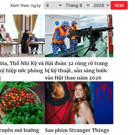
Xem theo ngày
XEM
bia, Thổ Nhĩ Kỳ và
Hải đoàn 32 củng cố trang
ký hiệp ước phòng
bị kỹ thuật, sẵn sàng bước
g
vào Hội thao năm 2026
truyền mở hướng
Sao phim Stranger Things