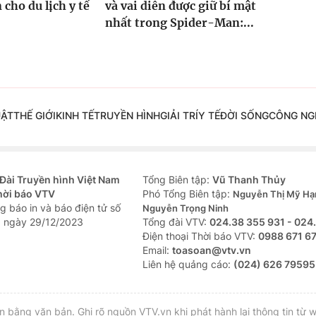
 cho du lịch y tế
và vai diễn được giữ bí mật
nhất trong Spider-Man:...
UẬT
THẾ GIỚI
KINH TẾ
TRUYỀN HÌNH
GIẢI TRÍ
Y TẾ
ĐỜI SỐNG
CÔNG NG
Đài Truyền hình Việt Nam
Tổng Biên tập:
Vũ Thanh Thủy
hời báo VTV
Phó Tổng Biên tập:
Nguyễn Thị Mỹ Hạ
g báo in và báo điện tử số
Nguyễn Trọng Ninh
 ngày 29/12/2023
Tổng đài VTV:
024.38 355 931 - 024
Ðiện thoại Thời báo VTV:
0988 671 6
Email:
toasoan@vtv.vn
Liên hệ quảng cáo:
(024) 626 79595
bằng văn bản. Ghi rõ nguồn VTV.vn khi phát hành lại thông tin từ w