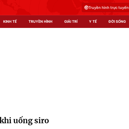
Truyền hình trực tuyến
KINH TẾ
TRUYỀN HÌNH
GIẢI TRÍ
Y TẾ
ĐỜI SỐNG
Pháp luật
Y tế
Truyền hình
Multimedia
Phim VTV
Video
Hậu trường
Shorts video
Nhân vật
Podcast
Khán giả
EMagazine
Giải sao mai
Photo
 khi uống siro
Infographic