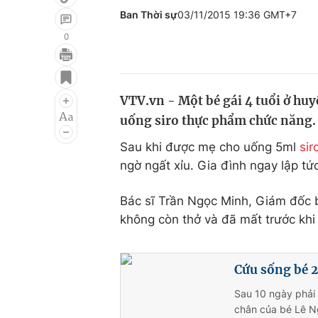
Ban Thời sự
03/11/2015 19:36 GMT+7
0
Giải trí
Đời sống
Điện ảnh
Du lịch
VTV.vn - Một bé gái 4 tuổi ở hu
uống siro thực phẩm chức năng.
Âm nhạc
Làm đẹp
Sau khi được mẹ cho uống 5ml
sir
Sao
Chất lượng cuộc sốn
ngờ ngất xỉu. Gia đình ngay lập tức
Bác sĩ Trần Ngọc Minh, Giám đốc 
không còn thở và đã mất trước khi 
Cứu sống bé 2
Sau 10 ngày phải 
chân của bé Lê N