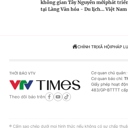
không gian Tây Nguyên mới
phát triển
tại Làng Văn hóa - Du lịch...
Việt Nam
CHÍNH TRỊ
XÃ HỘI
PHÁP L
Cơ quan chủ quản:
THỜI BÁO VTV
Cơ quan báo chí:
T
Giấy phép hoạt độn
483/GP-BTTTT cấp
Theo dõi báo trên
® Cấm sao chép dưới mọi hình thức nếu không có sự chấp thuận 