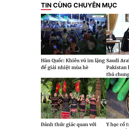
TIN CÙNG CHUYÊN MỤC
Hàn Quốc: Khiêu vũ im lặng
Saudi Ara
để giải nhiệt mùa hè
Pakistan 
thủ chun
Đánh thức giác quan với
Y học cổ 