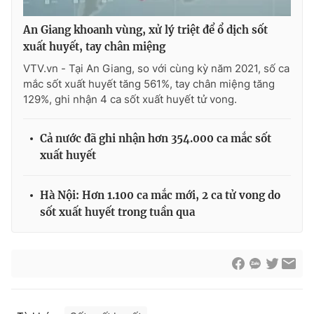
An Giang khoanh vùng, xử lý triệt để ổ dịch sốt
xuất huyết, tay chân miệng
THỜI BÁO VTV
VTV.vn - Tại An Giang, so với cùng kỳ năm 2021, số ca
mắc sốt xuất huyết tăng 561%, tay chân miệng tăng
129%, ghi nhận 4 ca sốt xuất huyết tử vong.
Theo dõi báo trên
Cả nước đã ghi nhận hơn 354.000 ca mắc sốt
xuất huyết
Cơ quan chủ quản:
Đài Truyền hình Việt Nam
Hà Nội: Hơn 1.100 ca mắc mới, 2 ca tử vong do
Cơ quan báo chí:
Thời báo VTV
sốt xuất huyết trong tuần qua
Giấy phép hoạt động báo in và báo điện tử số 483/GP-BTTTT
cấp ngày 29/12/2023
Tổng Biên tập:
Vũ Thanh Thủy
Phó Tổng Biên tập:
Nguyễn Thị Mỹ Hạnh, Phạm Quốc Thắng,
Nguyễn Trọng Ninh
Tổng đài VTV:
024.38 355 931 - 024.38 355 932