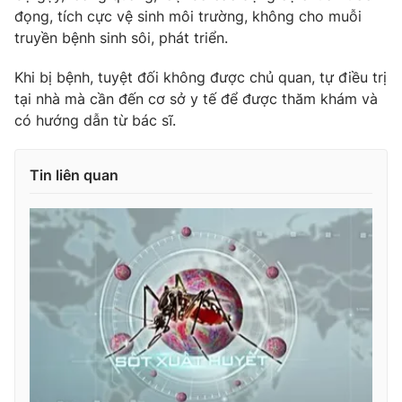
đọng, tích cực vệ sinh môi trường, không cho muỗi
Photo
Infographic
truyền bệnh sinh sôi, phát triển.
Khi bị bệnh, tuyệt đối không được chủ quan, tự điều trị
Video
Shorts video
tại nhà mà cần đến cơ sở y tế để được thăm khám và
có hướng dẫn từ bác sĩ.
VTV Money
VTV Thể thao
Tin liên quan
VTV Sức khoẻ
Bất động sản
Thị trường 24h
Tấm lòng Việt
VTV4
Vươn mình bằng AI
VTV9
VTV8
Liên hệ tòa soạn
English