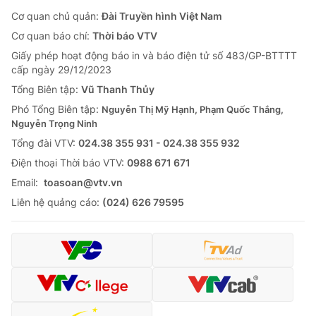
Cơ quan chủ quản:
Đài Truyền hình Việt Nam
Cơ quan báo chí:
Thời báo VTV
Giấy phép hoạt động báo in và báo điện tử số 483/GP-BTTTT
cấp ngày 29/12/2023
Tổng Biên tập:
Vũ Thanh Thủy
Phó Tổng Biên tập:
Nguyễn Thị Mỹ Hạnh, Phạm Quốc Thắng,
Nguyễn Trọng Ninh
Tổng đài VTV:
024.38 355 931 - 024.38 355 932
Ðiện thoại Thời báo VTV:
0988 671 671
Email:
toasoan@vtv.vn
Liên hệ quảng cáo:
(024) 626 79595