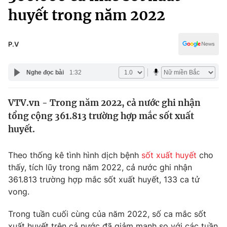
Chính trị
huyết trong năm 2022
Truyền hình
Văn hóa - Giải trí
Xã hội
Y tế
P.V
Đời sống
Pháp luật
Công nghệ
Nghe đọc bài
1:32
Giáo dục
Y tế
VTV.vn - Trong năm 2022, cả nước ghi nhận
tổng cộng 361.813 trường hợp mắc sốt xuất
Thế giới
huyết.
Tin tức
Kinh tế
Theo thống kê tình hình dịch bệnh
sốt xuất huyết
cho
Thế giới đó đây
thấy, tích lũy trong năm 2022, cả nước ghi nhận
Tài chính
Dữ liệu và đời sống
361.813 trường hợp mắc sốt xuất huyết, 133 ca tử
Câu chuyện quốc tế
Thị trường
vong.
Truyền hình
Góc doanh nghiệp
Trong tuần cuối cùng của năm 2022, số ca mắc sốt
xuất huyết trên cả nước đã giảm mạnh so với các tuần