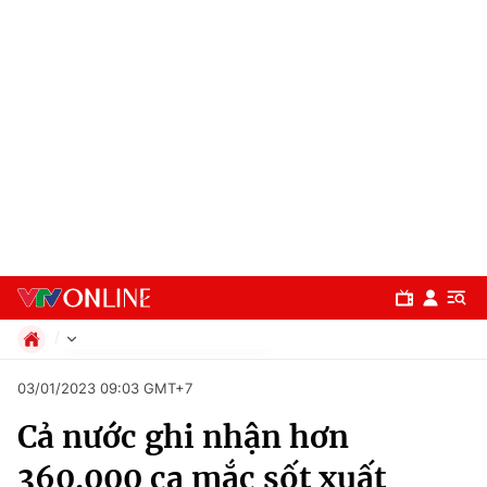
Chính trị
03/01/2023 09:03 GMT+7
Xã hội
Cả nước ghi nhận hơn
Pháp luật
Chuyên mục
Kinh tế
360.000 ca mắc sốt xuất
Thể thao