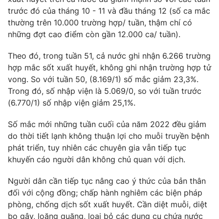
Phim VTV
Giải trí
trước đó của tháng 10 - 11 và đầu tháng 12 (số ca mắc
Hậu trường
thường trên 10.000 trường hợp/ tuần, thậm chí có
Điện ảnh
những đợt cao điểm còn gần 12.000 ca/ tuần).
Đời sống
Nhân vật
Âm nhạc
Theo đó, trong tuần 51, cả nước ghi nhận 6.266 trường
Du lịch
Khán giả
Giáo dục
hợp mắc sốt xuất huyết, không ghi nhận trường hợp tử
Sao
Làm đẹp
vong. So với tuần 50, (8.169/1) số mắc giảm 23,3%.
Giải sao mai
Tuyển sinh
Trong đó, số nhập viện là 5.069/0, so với tuần trước
Công nghệ
Chất lượng cuộc sống
(6.770/1) số nhập viện giảm 25,1%.
Học trực tuyến
Hitech Công nghệ tương lai
Giao lưu trực tuyến
Số mắc mới những tuần cuối của năm 2022 đều giảm
Sản phẩm
do thời tiết lạnh không thuận lợi cho muỗi truyền bệnh
phát triển, tuy nhiên các chuyên gia vẫn tiếp tục
Lịch phát sóng
Thị trường
khuyến cáo người dân không chủ quan với dịch.
Tư vấn
Người dân cần tiếp tục nâng cao ý thức của bản thân
Chuyên mục khác
đối với cộng đồng; chấp hành nghiêm các biện pháp
phòng, chống dịch sốt xuất huyết. Cần diệt muỗi, diệt
Emagazine
Podcast
bọ gậy, loăng quăng, loại bỏ các dụng cụ chứa nước