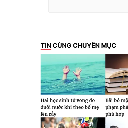
TIN CÙNG CHUYÊN MỤC
Hai học sinh tử vong do
Bãi bỏ mộ
đuối nước khi theo bố mẹ
phạm phá
lên rẫy
phù hợp