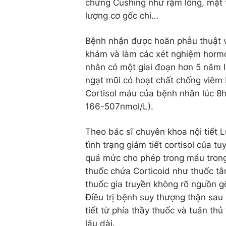
chứng Cushing như rậm lông, mặt t
lượng cơ gốc chi…
Bệnh nhận được hoãn phẫu thuật 
khám và làm các xét nghiệm hormon
nhân có một giai đoạn hơn 5 năm l
ngạt mũi có hoạt chất chống viêm
Cortisol máu của bệnh nhân lúc 8h
166-507nmol/L).
Theo bác sĩ chuyên khoa nội tiết
tình trạng giảm tiết cortisol của 
quá mức cho phép trong máu trong 
thuốc chứa Corticoid như thuốc tân 
thuốc gia truyền không rõ nguồn g
Điều trị bệnh suy thượng thận sau
tiết từ phía thầy thuốc và tuân th
lâu dài.