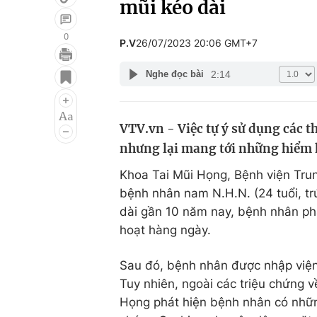
mũi kéo dài
0
P.V
26/07/2023 20:06 GMT+7
Giải trí
Đời sống
2:14
Nghe đọc bài
Điện ảnh
Du lịch
Âm nhạc
Làm đẹp
VTV.vn - Việc tự ý sử dụng các t
nhưng lại mang tới những hiểm 
Sao
Chất lượng cuộc sốn
Khoa Tai Mũi Họng, Bệnh viện Tru
bệnh nhân nam N.H.N. (24 tuổi, trú
dài gần 10 năm nay, bệnh nhân phả
hoạt hàng ngày.
Sau đó, bệnh nhân được nhập viện
Tuy nhiên, ngoài các triệu chứng 
Họng phát hiện bệnh nhân có những 