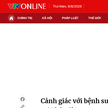
Thứ Năm, 6/8/2026
CHÍNH TRỊ
XÃ HỘI
PHÁP LUẬT
THẾ GIỚI
Chính trị
Xã hội
Thế giới
Kinh tế
Tin tức
Tài chính
Thế giới đó đây
Thị trường
Câu chuyện quốc tế
Góc doanh nghiệp
Dữ liệu và đời sống
Cảnh giác với bệnh s