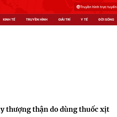
Truyền hình trực tuyến
KINH TẾ
TRUYỀN HÌNH
GIẢI TRÍ
Y TẾ
ĐỜI SỐNG
Pháp luật
Y tế
Truyền hình
Multimedia
Phim VTV
Video
Hậu trường
Shorts video
Nhân vật
Podcast
Khán giả
EMagazine
Giải sao mai
Photo
uy thượng thận do dùng thuốc xịt
Infographic