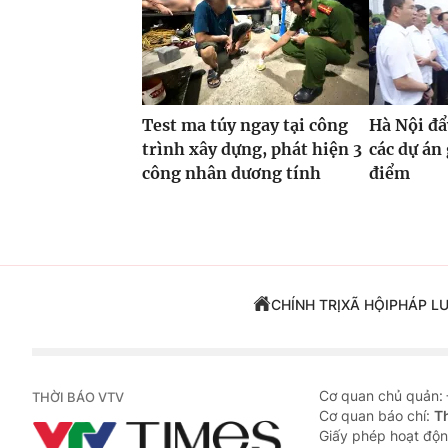
Test ma túy ngay tại công
Hà Nội đẩ
trình xây dựng, phát hiện 3
các dự án
công nhân dương tính
điểm
CHÍNH TRỊ
XÃ HỘI
PHÁP L
Cơ quan chủ quản:
THỜI BÁO VTV
Cơ quan báo chí:
T
Giấy phép hoạt độn