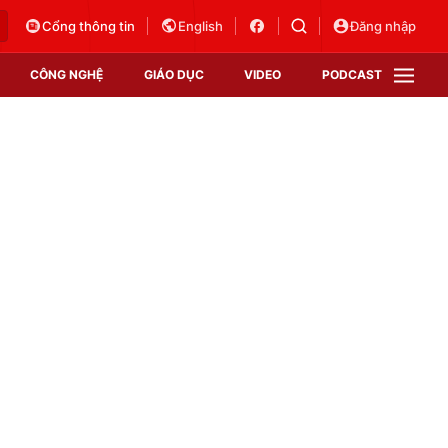
Cổng thông tin
English
Đăng nhập
CÔNG NGHỆ
GIÁO DỤC
VIDEO
PODCAST
VTV Money
VTV Thể thao
VTV Sức khoẻ
Bất động sản
Thị trường 24h
Tấm lòng Việt
Vươn mình bằng AI
VTV4
VTV8
VTV9
Lịch phát sóng
Giao lưu trực tuyến
Sự kiện