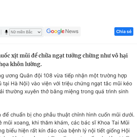
Góc ảnh
Giáo dục
Công nghệ
Chia sẻ
Tuyển sinh
Hitech Công ng
Học trực tuyến
Sản phẩm
huốc xịt mũi để chữa ngạt tưởng chừng như vô hại
họa khôn lường.
g
Thị trường
ng ương Quân đội 108 vừa tiếp nhận một trường hợp
Tư vấn
 tại Hà Nội) vào viện với triệu chứng ngạt tắc mũi kéo
i thường xuyên thở bằng miệng trong quá trình sinh
 để chuẩn bị cho phẫu thuật chỉnh hình cuốn mũi dưới.
về mũi xoang, khi thăm khám, các bác sĩ Khoa Tai Mũi
biểu hiện rất kín đáo của bệnh lý nội tiết giống Hội