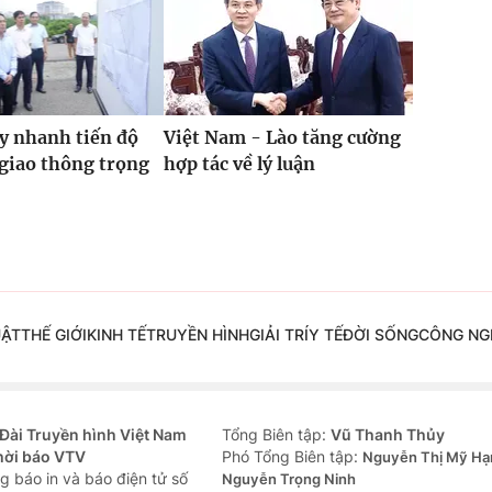
y nhanh tiến độ
Việt Nam - Lào tăng cường
 giao thông trọng
hợp tác về lý luận
UẬT
THẾ GIỚI
KINH TẾ
TRUYỀN HÌNH
GIẢI TRÍ
Y TẾ
ĐỜI SỐNG
CÔNG NG
Đài Truyền hình Việt Nam
Tổng Biên tập:
Vũ Thanh Thủy
hời báo VTV
Phó Tổng Biên tập:
Nguyễn Thị Mỹ Hạ
g báo in và báo điện tử số
Nguyễn Trọng Ninh