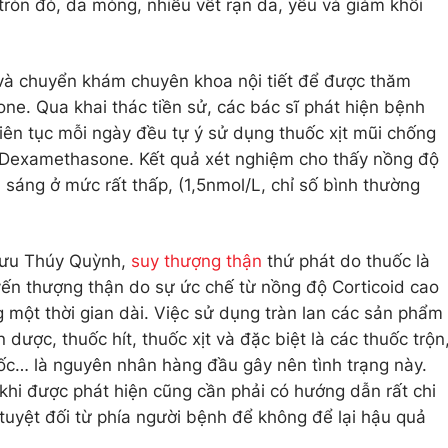
ròn đỏ, da mỏng, nhiều vết rạn da, yếu và giảm khối
và chuyển khám chuyên khoa nội tiết để được thăm
e. Qua khai thác tiền sử, các bác sĩ phát hiện bệnh
iên tục mỗi ngày đều tự ý sử dụng thuốc xịt mũi chống
 Dexamethasone. Kết quả xét nghiệm cho thấy nồng độ
 sáng ở mức rất thấp, (1,5nmol/L, chỉ số bình thường
 Lưu Thúy Quỳnh,
suy thượng thận
thứ phát do thuốc là
tuyến thượng thận do sự ức chế từ nồng độ Corticoid cao
một thời gian dài. Việc sử dụng tràn lan các sản phẩm
dược, thuốc hít, thuốc xịt và đặc biệt là các thuốc trộn
ốc… là nguyên nhân hàng đầu gây nên tình trạng này.
 khi được phát hiện cũng cần phải có hướng dẫn rất chi
ủ tuyệt đối từ phía người bệnh để không để lại hậu quả