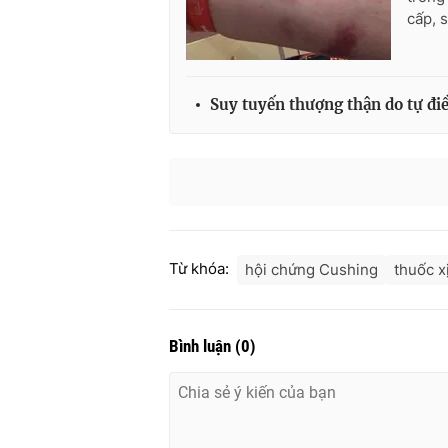
cấp, s
Suy tuyến thượng thận do tự đi
Từ khóa:
hội chứng Cushing
thuốc x
Bình luận
(
0
)