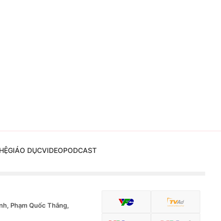
HỆ
GIÁO DỤC
VIDEO
PODCAST
nh, Phạm Quốc Thắng,