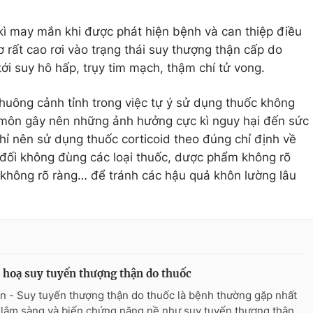
kì may mắn khi được phát hiện bệnh và can thiệp điều
cơ rất cao rơi vào trạng thái suy thượng thận cấp do
ới suy hô hấp, trụy tim mạch, thậm chí tử vong.
chuông cảnh tỉnh trong việc tự ý sử dụng thuốc không
 môn gây nên những ảnh hưởng cực kì nguy hại đến sức
hỉ nên sử dụng thuốc corticoid theo đúng chỉ định về
t đối không đùng các loại thuốc, dược phẩm không rõ
 không rõ ràng… để tránh các hậu quả khôn lường lâu
hoạ suy tuyến thượng thận do thuốc
n - Suy tuyến thượng thận do thuốc là bệnh thường gặp nhất
 lâm sàng và biến chứng nặng nề như suy tuyến thượng thận