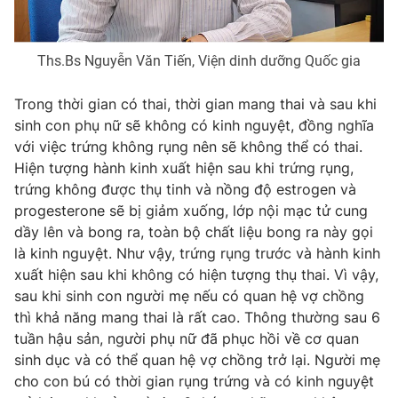
Photo
Infographic
Ths.Bs Nguyễn Văn Tiến, Viện dinh dưỡng Quốc gia
Video
Shorts video
Trong thời gian có thai, thời gian mang thai và sau khi
sinh con phụ nữ sẽ không có kinh nguyệt, đồng nghĩa
VTV Money
VTV Thể thao
với việc trứng không rụng nên sẽ không thể có thai.
Hiện tượng hành kinh xuất hiện sau khi trứng rụng,
VTV Sức khoẻ
Bất động sản
trứng không được thụ tinh và nồng độ estrogen và
progesterone sẽ bị giảm xuống, lớp nội mạc tử cung
dầy lên và bong ra, toàn bộ chất liệu bong ra này gọi
Thị trường 24h
Tấm lòng Việt
là kinh nguyệt. Như vậy, trứng rụng trước và hành kinh
xuất hiện sau khi không có hiện tượng thụ thai. Vì vậy,
VTV4
Vươn mình bằng AI
sau khi sinh con người mẹ nếu có quan hệ vợ chồng
thì khả năng mang thai là rất cao. Thông thường sau 6
VTV9
VTV8
tuần hậu sản, người phụ nữ đã phục hồi về cơ quan
sinh dục và có thể quan hệ vợ chồng trở lại. Người mẹ
cho con bú có thời gian rụng trứng và có kinh nguyệt
Liên hệ tòa soạn
English