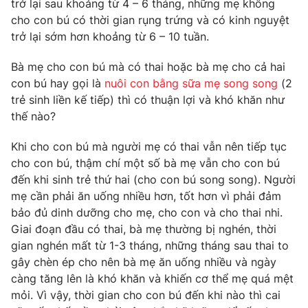
trở lại sau khoảng từ 4 – 6 tháng, những mẹ không
cho con bú có thời gian rụng trứng và có kinh nguyệt
trở lại sớm hơn khoảng từ 6 – 10 tuần.
Bà mẹ cho con bú mà có thai hoặc bà mẹ cho cả hai
THỜI BÁO VTV
con bú hay gọi là
nuôi con bằng sữa mẹ song song
(2
trẻ sinh liền kế tiếp) thì có thuận lợi và khó khăn như
Theo dõi báo trên
thế nào?
Khi cho con bú mà người mẹ có thai vẫn nên tiếp tục
Cơ quan chủ quản:
Đài Truyền hình Việt Nam
cho con bú, thậm chí một số bà mẹ vẫn cho con bú
Cơ quan báo chí:
Thời báo VTV
đến khi sinh trẻ thứ hai (cho con bú song song). Người
Giấy phép hoạt động báo in và báo điện tử số 483/GP-BTTTT
mẹ cần phải ăn uống nhiều hơn, tốt hơn vì phải đảm
cấp ngày 29/12/2023
bảo đủ dinh dưỡng cho mẹ, cho con và cho thai nhi.
Tổng Biên tập:
Vũ Thanh Thủy
Giai đoạn đầu có thai, bà mẹ thường bị nghén, thời
Phó Tổng Biên tập:
Nguyễn Thị Mỹ Hạnh, Phạm Quốc Thắng,
gian nghén mất từ 1-3 tháng, những tháng sau thai to
Nguyễn Trọng Ninh
gây chèn ép cho nên bà mẹ ăn uống nhiều và ngày
Tổng đài VTV:
024.38 355 931 - 024.38 355 932
càng tăng lên là khó khăn và khiến cơ thể mẹ quá mệt
Ðiện thoại Thời báo VTV:
024.66 897 897
mỏi. Vì vậy, thời gian cho con bú đến khi nào thì cai