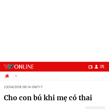
Chính trị
23/04/2018 08:14 GMT+7
Xã hội
Cho con bú khi mẹ có thai
Pháp luật
Chuyên mục
Kinh tế
Thể thao