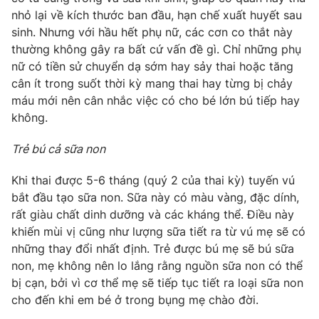
nhỏ lại về kích thước ban đầu, hạn chế xuất huyết sau
sinh. Nhưng với hầu hết phụ nữ, các cơn co thắt này
thường không gây ra bất cứ vấn đề gì. Chỉ những phụ
nữ có tiền sử chuyển dạ sớm hay sảy thai hoặc tăng
cân ít trong suốt thời kỳ mang thai hay từng bị chảy
máu mới nên cân nhắc việc có cho bé lớn bú tiếp hay
không.
Trẻ bú cả sữa non
Khi thai được 5-6 tháng (quý 2 của thai kỳ) tuyến vú
bắt đầu tạo sữa non. Sữa này có màu vàng, đặc dính,
rất giàu chất dinh dưỡng và các kháng thể. Điều này
khiến mùi vị cũng như lượng sữa tiết ra từ vú mẹ sẽ có
những thay đổi nhất định. Trẻ được bú mẹ sẽ bú sữa
non, mẹ không nên lo lắng rằng nguồn sữa non có thể
bị cạn, bởi vì cơ thể mẹ sẽ tiếp tục tiết ra loại sữa non
cho đến khi em bé ở trong bụng mẹ chào đời.