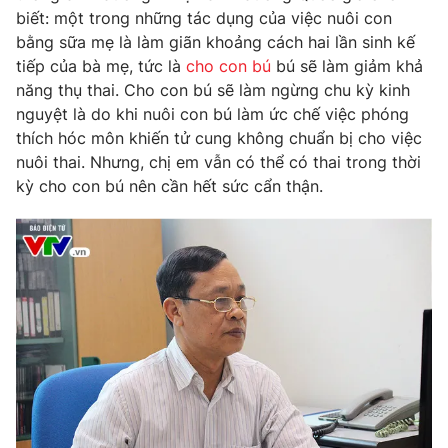
Phim VTV
biết: một trong những tác dụng của việc nuôi con
Giải trí
bằng sữa mẹ là làm giãn khoảng cách hai lần sinh kế
Hậu trường
Điện ảnh
tiếp của bà mẹ, tức là
cho con bú
bú sẽ làm giảm khả
Đời sống
Nhân vật
năng thụ thai. Cho con bú sẽ làm ngừng chu kỳ kinh
Âm nhạc
nguyệt là do khi nuôi con bú làm ức chế việc phóng
Du lịch
Khán giả
Giáo dục
thích hóc môn khiến tử cung không chuẩn bị cho việc
Sao
Làm đẹp
nuôi thai. Nhưng, chị em vẫn có thể có thai trong thời
Giải sao mai
Tuyển sinh
kỳ cho con bú nên cần hết sức cẩn thận.
Công nghệ
Chất lượng cuộc sống
Học trực tuyến
Hitech Công nghệ tương lai
Giao lưu trực tuyến
Sản phẩm
Lịch phát sóng
Thị trường
Tư vấn
Chuyên mục khác
Emagazine
Podcast