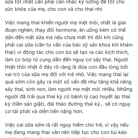
Email:
toasoan@vtv.vn
sữa tốt nhất cần phải cân nhắc kỹ lưỡng để tốt cho
sức khỏe của mẹ, cho con và cho thai nhi.
Liên hệ quảng cáo:
024-7300.7108
Việc mang thai khiến người mẹ mệt mỏi, nhất là giai
đoạn nghén, thay đổi hormone, ăn uống kém có thể
dẫn đến mất sữa mà nếu chưa mất thì đôi khi cũng
phải cai sữa (cần tư vấn của bác sỹ sản khoa khi khám
thai) vì động tác cho con bú sẽ tạo ra các kích thích,
làm co bóp tử cung dẫn đến nguy cơ sảy thai. Người
thiệt thòi nhất ở đây rõ ràng là đứa con đầu lòng bởi
vai trò của sữa mẹ đối với trẻ nhỏ. Việc mang thai lại
quá sớm còn gây ra một số vấn đề như tăng khả năng
sảy thai, sinh non, làm người mẹ mệt mỏi nhiều. Những
người đã trải qua thai kỳ có bệnh lý cao huyết áp thai
® Cấm sao chép dưới mọi hình thức nếu không có sự chấp
thuận bằng văn bản. Ghi rõ nguồn VTV.vn khi phát hành lại
kỳ (tiền sản giật), đái tháo đường thai kỳ... sẽ có nguy
thông tin từ website này.
cơ tái phát và diễn tiến nặng hơn.
Việc cai sữa sớm là rất nguy hiểm cho trẻ, vì vậy nếu
mẹ đang mang thai vẫn nên tiếp tục cho con bú kéo