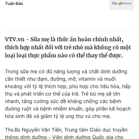
Chính trị
Tuấn Bảo
Truyền hình
Văn hóa - Giải trí
Xã hội
Y tế
Đời sống
Pháp luật
VTV.vn - Sữa mẹ là thức ăn hoàn chỉnh nhất,
Công nghệ
thích hợp nhất đối với trẻ nhỏ mà không có một
Giáo dục
loại loại thực phẩm nào có thể thay thế được.
Y tế
Trong sữa mẹ có đủ năng lượng và chất dinh dưỡng
Thế giới
cần thiết như đạm, đường, mỡ, vitamin và muối
khoáng với tỷ lệ thích hợp, phù hợp cho tiêu hóa, hấp
Tin tức
Kinh tế
thụ và phát triển cơ thể của trẻ. Trẻ bú mẹ sẽ lớn
Thế giới đó đây
nhanh, tăng cường sức đề kháng chống các bệnh
Tài chính
đường ruột và bệnh nhiễm khuẩn, góp phần kế hoạch
Dữ liệu và đời sống
Câu chuyện quốc tế
hóa sinh đẻ và giảm tỷ lệ ung thư vú cho mẹ.
Thị trường
Truyền hình
Góc doanh nghiệp
Ths.Bs Nguyễn Văn Tiến, Trung tâm Giáo dục truyền
thông dinh dưỡng - Viện dinh dưỡng Quốc gia cho