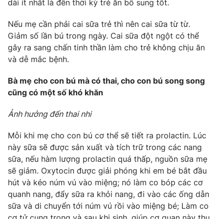
dài ít nhất là đến thời kỳ trẻ ăn bổ sung tốt.
Nếu mẹ cần phải cai sữa trẻ thì nên cai sữa từ từ.
Giảm số lần bú trong ngày. Cai sữa đột ngột có thể
gây ra sang chấn tinh thần làm cho trẻ không chịu ăn
và dễ mắc bệnh.
Bà mẹ cho con bú mà có thai, cho con bú song song
cũng có một số khó khăn
Ảnh hưởng đến thai nhi
Mỗi khi mẹ cho con bú cơ thể sẽ tiết ra prolactin. Lúc
này sữa sẽ được sản xuất và tích trữ trong các nang
sữa, nếu hàm lượng prolactin quá thấp, nguồn sữa mẹ
sẽ giảm. Oxytocin được giải phóng khi em bé bắt đầu
hút và kéo núm vú vào miệng; nó làm co bóp các cơ
quanh nang, đẩy sữa ra khỏi nang, đi vào các ống dẫn
sữa và di chuyển tới núm vú rồi vào miệng bé; Làm co
cơ tử cung trong và sau khi sinh, giúp cơ quan này thu