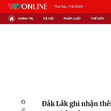
Thứ Sáu, 7/8/2026
CHÍNH TRỊ
XÃ HỘI
PHÁP LUẬT
THẾ GIỚI
Chính trị
Xã hội
Thế giới
Kinh tế
Tin tức
Tài chính
Thế giới đó đây
Thị trường
Câu chuyện quốc tế
Góc doanh nghiệp
Dữ liệu và đời sống
Đắk Lắk ghi nhận th