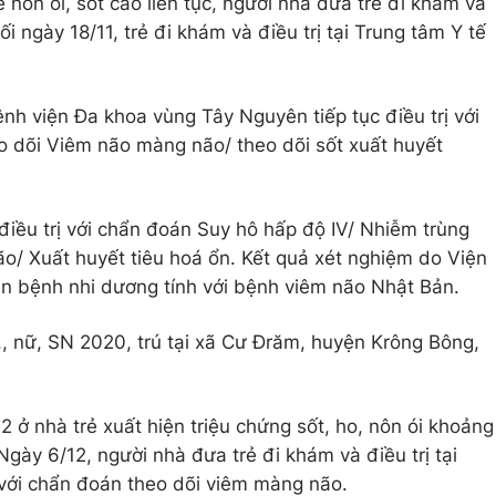
ẻ nôn ói, sốt cao liên tục, người nhà đưa trẻ đi khám và
 ngày 18/11, trẻ đi khám và điều trị tại Trung tâm Y tế
ệnh viện Đa khoa vùng Tây Nguyên tiếp tục điều trị với
dõi Viêm não màng não/ theo dõi sốt xuất huyết
điều trị với chẩn đoán Suy hô hấp độ IV/ Nhiễm trùng
/ Xuất huyết tiêu hoá ổn. Kết quả xét nghiệm do Viện
ận bệnh nhi dương tính với bệnh viêm não Nhật Bản.
., nữ, SN 2020, trú tại xã Cư Đrăm, huyện Krông Bông,
 ở nhà trẻ xuất hiện triệu chứng sốt, ho, nôn ói khoảng
. Ngày 6/12, người nhà đưa trẻ đi khám và điều trị tại
 với chẩn đoán theo dõi viêm màng não.