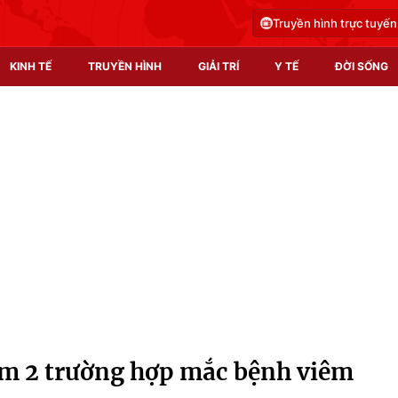
Truyền hình trực tuyến
KINH TẾ
TRUYỀN HÌNH
GIẢI TRÍ
Y TẾ
ĐỜI SỐNG
Pháp luật
Y tế
Truyền hình
Multimedia
Phim VTV
Video
Hậu trường
Shorts video
Nhân vật
Podcast
Khán giả
EMagazine
Giải sao mai
Photo
êm 2 trường hợp mắc bệnh viêm
Infographic