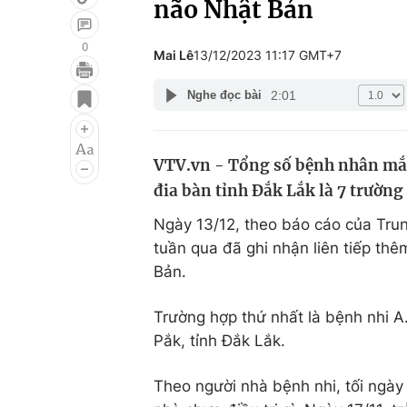
não Nhật Bản
0
Mai Lê
13/12/2023 11:17 GMT+7
Giải trí
Đời sống
2:01
Nghe đọc bài
Điện ảnh
Du lịch
Âm nhạc
Làm đẹp
VTV.vn - Tổng số bệnh nhân mắc
đia bàn tỉnh Đắk Lắk là 7 trường
Sao
Chất lượng cuộc sốn
Ngày 13/12, theo báo cáo của Trun
tuần qua đã ghi nhận liên tiếp t
Bản.
Trường hợp thứ nhất là bệnh nhi A
Pắk, tỉnh Đắk Lắk.
Theo người nhà bệnh nhi, tối ngày 