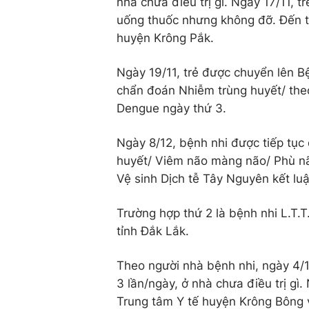
nhà chưa điều trị gì. Ngày 17/11, tr
uống thuốc nhưng không đỡ. Đến tối
huyện Krông Pắk.
Ngày 19/11, trẻ được chuyển lên B
chẩn đoán Nhiễm trùng huyết/ theo 
Dengue ngày thứ 3.
Ngày 8/12, bệnh nhi được tiếp tục 
huyết/ Viêm não màng não/ Phù não
Vệ sinh Dịch tễ Tây Nguyên kết lu
Trường hợp thứ 2 là bệnh nhi L.T.T
tỉnh Đắk Lắk.
Theo người nhà bệnh nhi, ngày 4/12
3 lần/ngày, ở nhà chưa điều trị gì
Trung tâm Y tế huyện Krông Bông