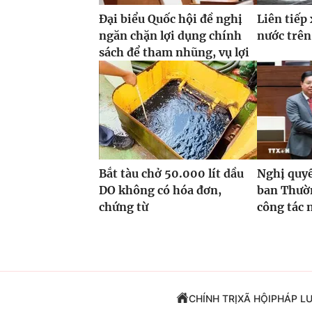
Đại biểu Quốc hội đề nghị
Liên tiếp 
ngăn chặn lợi dụng chính
nước trên
sách để tham nhũng, vụ lợi
Bắt tàu chở 50.000 lít dầu
Nghị quyế
DO không có hóa đơn,
ban Thườn
chứng từ
công tác 
CHÍNH TRỊ
XÃ HỘI
PHÁP L