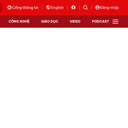
Cổng thông tin
English
Đăng nhập
CÔNG NGHỆ
GIÁO DỤC
VIDEO
PODCAST
VTV Money
VTV Thể thao
VTV Sức khoẻ
Bất động sản
Thị trường 24h
Tấm lòng Việt
Vươn mình bằng AI
VTV4
VTV8
VTV9
Lịch phát sóng
Giao lưu trực tuyến
Sự kiện