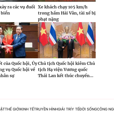
xảy ra các vụ đuối
Xe khách chạy 105 km/h
 biển
trong hầm Hải Vân, tài xế bị
phạt nặng
t của Quốc hội, Ủy
Chủ tịch Quốc hội kiêm Chủ
g vụ Quốc hội về
tịch Hạ viện Vương quốc
nhân sự
Thái Lan kết thúc chuyến...
UẬT
THẾ GIỚI
KINH TẾ
TRUYỀN HÌNH
GIẢI TRÍ
Y TẾ
ĐỜI SỐNG
CÔNG NG