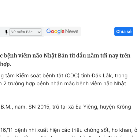
Góc ảnh
Giáo dục
Công nghệ
Chia sẻ
Tuyển sinh
Hitech Công ng
Học trực tuyến
Sản phẩm
 bệnh viêm não Nhật Bản từ đầu năm tới nay trên
 hợp.
g
Thị trường
g tâm Kiểm soát bệnh tật (CDC) tỉnh Đắk Lắk, trong
Tư vấn
hêm 2 trường hợp bệnh nhân mắc bệnh viêm não Nhật
.B.M., nam, SN 2015, trú tại xã Ea Yiêng, huyện Krông
16/11 bệnh nhi xuất hiện các triệu chứng sốt, ho khan, ơ