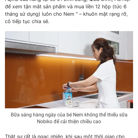
để xem tận mắt sản phẩm và mua liền 12 hộp (tức 6
tháng sử dụng) luôn cho Nem " – khuôn mặt rạng rỡ,
cô tiếp tục chia sẻ.
THỜI BÁO VTV
Theo dõi báo trên
Cơ quan chủ quản:
Đài Truyền hình Việt Nam
Cơ quan báo chí:
Thời báo VTV
Giấy phép hoạt động báo in và báo điện tử số 483/GP-BTTTT
cấp ngày 29/12/2023
Tổng Biên tập:
Vũ Thanh Thủy
Bữa sáng hàng ngày của bé Nem không thể thiếu sữa
Phó Tổng Biên tập:
Nguyễn Thị Mỹ Hạnh, Phạm Quốc Thắng,
Nobiko để cải thiện chiều cao
Nguyễn Trọng Ninh
Tổng đài VTV:
024.38 355 931 - 024.38 355 932
Thật sự rất là ngạc nhiên, khi sau một thời gian cho