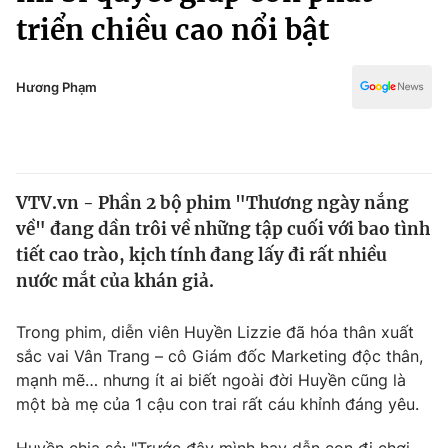
Chính trị
triển chiều cao nổi bật
Truyền hình
Văn hóa - Giải trí
Xã hội
Y tế
Hương Phạm
Đời sống
Pháp luật
Công nghệ
Giáo dục
Y tế
VTV.vn - Phần 2 bộ phim "Thương ngày nắng
về" đang dần trôi về những tập cuối với bao tình
Thế giới
tiết cao trào, kịch tính đang lấy đi rất nhiều
Tin tức
nước mắt của khán giả.
Kinh tế
Thế giới đó đây
Trong phim, diễn viên Huyền Lizzie đã hóa thân xuất
Tài chính
Dữ liệu và đời sống
sắc vai Vân Trang – cô Giám đốc Marketing độc thân,
Câu chuyện quốc tế
Thị trường
mạnh mẽ… nhưng ít ai biết ngoài đời Huyền cũng là
một bà mẹ của 1 cậu con trai rất cáu khỉnh đáng yêu.
Truyền hình
Góc doanh nghiệp