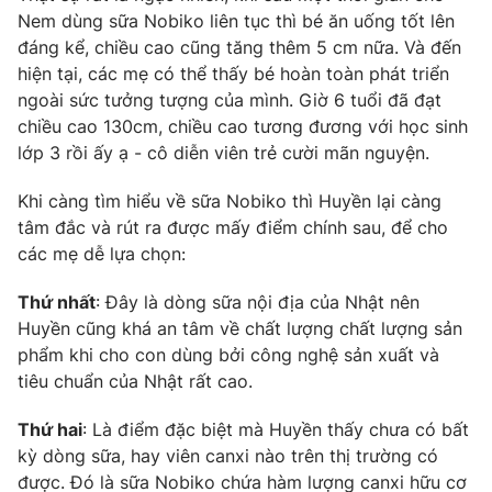
Ðiện thoại Thời báo VTV:
024.66 897 897
Nem dùng sữa Nobiko liên tục thì bé ăn uống tốt lên
Email:
toasoan@vtv.vn
đáng kể, chiều cao cũng tăng thêm 5 cm nữa. Và đến
hiện tại, các mẹ có thể thấy bé hoàn toàn phát triển
Liên hệ quảng cáo:
024-7300.7108
ngoài sức tưởng tượng của mình. Giờ 6 tuổi đã đạt
chiều cao 130cm, chiều cao tương đương với học sinh
lớp 3 rồi ấy ạ - cô diễn viên trẻ cười mãn nguyện.
Khi càng tìm hiểu về sữa Nobiko thì Huyền lại càng
tâm đắc và rút ra được mấy điểm chính sau, để cho
các mẹ dễ lựa chọn:
Thứ nhất
: Đây là dòng sữa nội địa của Nhật nên
Huyền cũng khá an tâm về chất lượng chất lượng sản
phẩm khi cho con dùng bởi công nghệ sản xuất và
tiêu chuẩn của Nhật rất cao.
® Cấm sao chép dưới mọi hình thức nếu không có sự chấp
thuận bằng văn bản. Ghi rõ nguồn VTV.vn khi phát hành lại
thông tin từ website này.
Thứ hai
: Là điểm đặc biệt mà Huyền thấy chưa có bất
kỳ dòng sữa, hay viên canxi nào trên thị trường có
được. Đó là sữa Nobiko chứa hàm lượng canxi hữu cơ