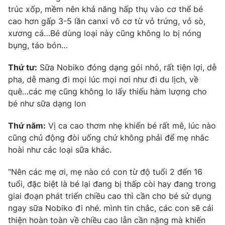
trúc xốp, mềm nên khả năng hấp thụ vào cơ thể bé
cao hơn gấp 3-5 lần canxi vô cơ từ vỏ trứng, vỏ sò,
xương cá…Bé dùng loại này cũng không lo bị nóng
bụng, táo bón…
Thứ tư:
Sữa Nobiko đóng dạng gói nhỏ, rất tiện lợi, dễ
pha, dễ mang đi mọi lúc mọi nơi như đi du lịch, về
quê…các mẹ cũng không lo lấy thiếu hàm lượng cho
bé như sữa dạng lon
Thứ năm:
Vị ca cao thơm nhẹ khiến bé rất mê, lúc nào
cũng chủ động đòi uống chứ không phải để mẹ nhắc
hoài như các loại sữa khác.
"Nên các mẹ ơi, mẹ nào có con từ độ tuổi 2 đến 16
tuổi, đặc biệt là bé lại đang bị thấp còi hay đang trong
giai đoạn phát triển chiều cao thì cần cho bé sử dụng
ngay sữa Nobiko đi nhé. mình tin chắc, các con sẽ cải
thiện hoàn toàn về chiều cao lẫn cần nặng mà khiến