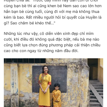
Huyền chia sẻ: "Trước đây mình hay dẫn con đi chơi
Phim VTV
Giải trí
cùng bạn bè thì ai cũng khen bé Nem sao cao lớn hơn
Hậu trường
hẳn bạn bè cùng tuổi, cùng đi với mẹ mà không thua
Điện ảnh
kém là bao. Rất nhiều người hỏi bí quyết của Huyền là
Đời sống
Nhân vật
gì? Sao chăm bé khéo thế…"
Âm nhạc
Du lịch
Khán giả
Giáo dục
Những lúc như vậy, cô diễn viên xinh đẹp chỉ mỉm
Sao
Làm đẹp
cười, khi điều đó không quá đặc biệt, nếu bà mẹ nào
Giải sao mai
Tuyển sinh
cũng biết lựa chọn đúng phương pháp cải thiện chiều
Công nghệ
Chất lượng cuộc sống
cao cho con ngay từ những năm đầu đời.
Học trực tuyến
Hitech Công nghệ tương lai
Giao lưu trực tuyến
Sản phẩm
Lịch phát sóng
Thị trường
Tư vấn
Chuyên mục khác
Emagazine
Podcast