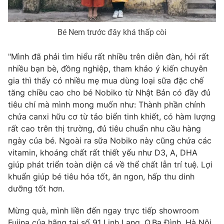
Photo
Infographic
Bé Nem trước đây khá thấp còi
Video
Shorts video
"Mình đã phải tìm hiểu rất nhiều trên diễn đàn, hỏi rất
nhiều bạn bè, đồng nghiệp, tham khảo ý kiến chuyên
VTV Money
VTV Thể thao
gia thì thấy có nhiều mẹ mua dùng loại sữa đặc chế
tăng chiều cao cho bé Nobiko từ Nhật Bản có đầy đủ
VTV Sức khoẻ
Bất động sản
tiêu chí mà mình mong muốn như: Thành phần chính
chứa canxi hữu cơ từ tảo biển tinh khiết, có hàm lượng
rất cao trên thị trường, đủ tiêu chuẩn nhu cầu hàng
Thị trường 24h
Tấm lòng Việt
ngày của bé. Ngoài ra sữa Nobiko này cũng chứa các
vitamin, khoáng chất rất thiết yếu như D3, A, DHA
VTV4
Vươn mình bằng AI
giúp phát triển toàn diện cả về thể chất lẫn trí tuệ. Lợi
khuẩn giúp bé tiêu hóa tốt, ăn ngon, hấp thu dinh
dưỡng tốt hơn.
VTV9
VTV8
Mừng quà, mình liền đến ngay trực tiếp showroom
Liên hệ tòa soạn
English
Fujina của hãng tại số 91 Linh Lang, Q.Ba Đình, Hà Nội