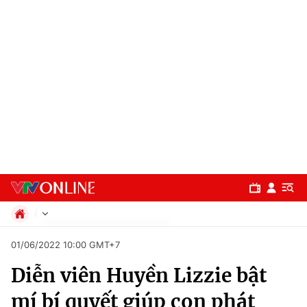
Chính trị
01/06/2022 10:00 GMT+7
Xã hội
Diễn viên Huyền Lizzie bật
Pháp luật
Chuyên mục
Kinh tế
mí bí quyết giúp con phát
Thể thao