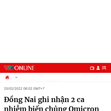
Chính trị
25/02/2022 06:02 GMT+7
Xã hội
Đồng Nai ghi nhận 2 ca
Pháp luật
Chuyên mục
Kinh tế
nhiễm biến chủng Omicron
Thể thao