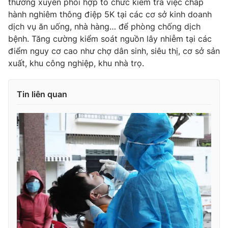
thường xuyên phối hợp tổ chức kiểm tra việc chấp
hành nghiêm thông điệp 5K tại các cơ sở kinh doanh
Photo
Infographic
dịch vụ ăn uống, nhà hàng… để phòng chống dịch
bệnh. Tăng cường kiểm soát nguồn lây nhiễm tại các
Video
Shorts video
điểm nguy cơ cao như chợ dân sinh, siêu thị, cơ sở sản
xuất, khu công nghiệp, khu nhà trọ.
VTV Money
VTV Thể thao
Tin liên quan
VTV Sức khoẻ
Bất động sản
Thị trường 24h
Tấm lòng Việt
VTV4
Vươn mình bằng AI
VTV9
VTV8
Liên hệ tòa soạn
English