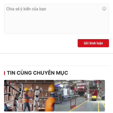
Ðiện thoại Thời báo VTV:
024.66 897 897
Email:
toasoan@vtv.vn
Liên hệ quảng cáo:
024-7300.7108
Gửi bình luận
TIN CÙNG CHUYÊN MỤC
® Cấm sao chép dưới mọi hình thức nếu không có sự chấp
thuận bằng văn bản. Ghi rõ nguồn VTV.vn khi phát hành lại
thông tin từ website này.