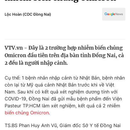
Chính trị
Truyền hình
Văn hóa - Giải trí
Lộc Hoàn (CDC Đồng Nai)
Xã hội
Y tế
Đời sống
Pháp luật
Công nghệ
Giáo dục
VTV.vn - Đây là 2 trường hợp nhiễm biến chủng
Y tế
Omicron đầu tiên trên địa bàn tỉnh Đồng Nai, cả
2 đều là người nhập cảnh.
Thế giới
Cụ thể: 1 bệnh nhân nhập cảnh từ Nhật Bản, bệnh nhân
Tin tức
còn lại từ Mỹ quá cảnh Nhật Bản trước khi về Việt
Kinh tế
Nam. Sau khi có kết quả xét nghiệm dương tính với
Thế giới đó đây
Tài chính
COVID-19, Đồng Nai đã gửi mẫu bệnh phẩm đến Viện
Dữ liệu và đời sống
Câu chuyện quốc tế
Pasteur TP.HCM làm xét nghiệm, kết quả cả 2 nhiễm
Thị trường
biến chủng Omicron
.
Truyền hình
Góc doanh nghiệp
TS.BS Phan Huy Anh Vũ, Giám đốc Sở Y tế Đồng Nai