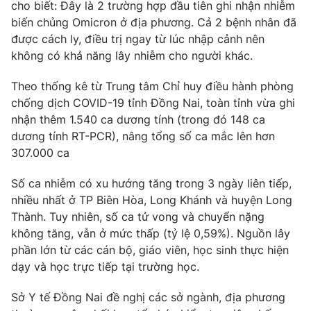
Phim VTV
cho biết: Đây là 2 trường hợp đầu tiên ghi nhận nhiễm
Giải trí
biến chủng Omicron ở địa phương. Cả 2 bệnh nhân đã
Hậu trường
được cách ly, điều trị ngay từ lúc nhập cảnh nên
Điện ảnh
Đời sống
không có khả năng lây nhiễm cho người khác.
Nhân vật
Âm nhạc
Du lịch
Theo thống kê từ Trung tâm Chỉ huy điều hành phòng
Khán giả
Giáo dục
Sao
chống dịch COVID-19 tỉnh Đồng Nai, toàn tỉnh vừa ghi
Làm đẹp
Giải sao mai
nhận thêm 1.540 ca dương tính (trong đó 148 ca
Tuyển sinh
Công nghệ
dương tính RT-PCR), nâng tổng số ca mắc lên hơn
Chất lượng cuộc sống
Học trực tuyến
307.000 ca
Hitech Công nghệ tương lai
Giao lưu trực tuyến
Số ca nhiễm có xu hướng tăng trong 3 ngày liên tiếp,
Sản phẩm
nhiều nhất ở TP Biên Hòa, Long Khánh và huyện Long
Lịch phát sóng
Thành. Tuy nhiên, số ca tử vong và chuyển nặng
Thị trường
không tăng, vẫn ở mức thấp (tỷ lệ 0,59%). Nguồn lây
Tư vấn
phần lớn từ các cán bộ, giáo viên, học sinh thực hiện
dạy và học trực tiếp tại trường học.
Chuyên mục khác
Emagazine
Podcast
Sở Y tế Đồng Nai đề nghị các sở ngành, địa phương