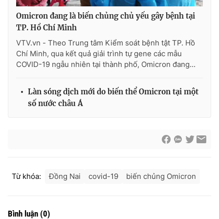
Omicron đang là biến chủng chủ yếu gây bệnh tại
TP. Hồ Chí Minh
VTV.vn - Theo Trung tâm Kiểm soát bệnh tật TP. Hồ
THỜI BÁO VTV
Chí Minh, qua kết quả giải trình tự gene các mẫu
COVID-19 ngẫu nhiên tại thành phố, Omicron đang...
Làn sóng dịch mới do biến thể Omicron tại một
Theo dõi báo trên
số nước châu Á
Cơ quan chủ quản:
Đài Truyền hình Việt Nam
Cơ quan báo chí:
Thời báo VTV
Giấy phép hoạt động báo in và báo điện tử số 483/GP-BTTTT
cấp ngày 29/12/2023
Tổng Biên tập:
Vũ Thanh Thủy
Từ khóa:
Đồng Nai
covid-19
biến chủng Omicron
Phó Tổng Biên tập:
Nguyễn Thị Mỹ Hạnh, Phạm Quốc Thắng,
Nguyễn Trọng Ninh
Tổng đài VTV:
024.38 355 931 - 024.38 355 932
Bình luận
(
0
)