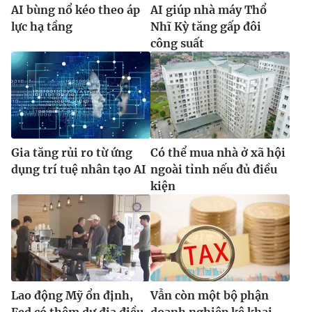
AI bùng nổ kéo theo áp
AI giúp nhà máy Thổ
lực hạ tầng
Nhĩ Kỳ tăng gấp đôi
công suất
Gia tăng rủi ro từ ứng
Có thể mua nhà ở xã hội
dụng trí tuệ nhân tạo AI
ngoài tỉnh nếu đủ điều
kiện
Lao động Mỹ ổn định,
Vẫn còn một bộ phận
Fed có thêm dư địa điều
doanh nghiệp kê khai