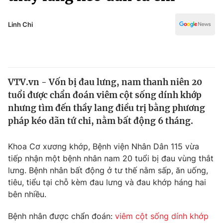
Chính trị
Truyền hình
Văn hóa - Giải trí
Linh Chi
Xã hội
Y tế
Đời sống
Pháp luật
Công nghệ
Giáo dục
VTV.vn - Vốn bị đau lưng, nam thanh niên 20
Y tế
tuổi được chẩn đoán viêm cột sống dính khớp
nhưng tìm đến thầy lang điều trị bằng phương
Thế giới
pháp kéo dãn tứ chi, nằm bất động 6 tháng.
Tin tức
Khoa Cơ xương khớp, Bệnh viện Nhân Dân 115 vừa
Kinh tế
tiếp nhận một bệnh nhân nam 20 tuổi bị đau vùng thắt
Thế giới đó đây
Tài chính
lưng. Bệnh nhân bất động ở tư thế nằm sấp, ăn uống,
Dữ liệu và đời sống
Câu chuyện quốc tế
tiêu, tiểu tại chỗ kèm đau lưng và đau khớp háng hai
Thị trường
bên nhiều.
Truyền hình
Góc doanh nghiệp
Bệnh nhân được chẩn đoán:
viêm cột sống dính khớp