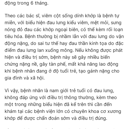
động trong 6 tháng.
Photo
Infographic
Theo các bác sĩ, viêm cột sống dính khớp là bệnh tự
miễn, với biểu hiện đau lưng kiểu viêm, mệt mỏi, sưng
Video
Shorts video
nóng đỏ đau các khớp ngoại biên, có thể kèm rối loạn
tiêu hóa. Bệnh thường bị nhầm lẫn với đau lưng do vận
VTV Money
VTV Thể thao
động nặng, do sai tư thế hay đau thần kinh tọa do đặc
điểm đau lưng lan xuống mông. Nếu không được phát
hiện và điều trị sớm, bệnh này sẽ gây nhiều biến
VTV Sức khoẻ
Bất động sản
chứng nặng nề, gây tàn phế, mất khả năng lao động
khi bệnh nhân đang ở độ tuổi trẻ, tạo gánh nặng cho
Thị trường 24h
Tấm lòng Việt
gia đình và xã hội.
Vì vậy, bệnh nhân là nam giới trẻ tuổi có đau lưng,
VTV4
Vươn mình bằng AI
không đáp ứng với điều trị thông thường, kèm theo
một trong những biểu hiện đã kể trên thì cần đến
VTV9
VTV8
khám tại các bệnh viện lớn có chuyên khoa cơ xương
khớp để được chẩn đoán sớm và điều trị đúng.
Liên hệ tòa soạn
English