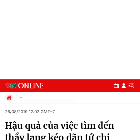
Chính trị
26/08/2019 12:02 GMT+7
Xã hội
Hậu quả của việc tìm đến
Pháp luật
Chuyên mục
Kinh tế
thầy lang kéo dãn tứ chi
Thể thao