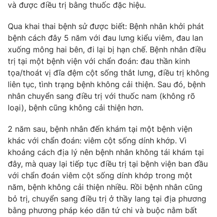
Phim VTV
và được điều trị bằng thuốc đặc hiệu.
Giải trí
Hậu trường
Qua khai thai bệnh sử được biết: Bệnh nhân khởi phát
Điện ảnh
bệnh cách đây 5 năm với đau lưng kiểu viêm, đau lan
Đời sống
Nhân vật
xuống mông hai bên, đi lại bị hạn chế. Bệnh nhân điều
Âm nhạc
Du lịch
Khán giả
trị tại một bệnh viện với chẩn đoán: đau thần kinh
Giáo dục
Sao
tọa/thoát vị đĩa đệm cột sống thắt lưng, điều trị không
Làm đẹp
Giải sao mai
liên tục, tình trạng bệnh không cải thiện. Sau đó, bệnh
Tuyển sinh
Công nghệ
nhân chuyển sang điều trị với thuốc nam (không rõ
Chất lượng cuộc sống
Học trực tuyến
loại), bệnh cũng không cải thiện hơn.
Hitech Công nghệ tương lai
Giao lưu trực tuyến
2 năm sau, bệnh nhân đến khám tại một bệnh viện
Sản phẩm
khác với chẩn đoán: viêm cột sống dính khớp. Vì
Lịch phát sóng
khoảng cách địa lý nên bệnh nhân không tái khám tại
Thị trường
đây, mà quay lại tiếp tục điều trị tại bệnh viện ban đầu
Tư vấn
với chẩn đoán viêm cột sống dính khớp trong một
Chuyên mục khác
năm, bệnh không cải thiện nhiều. Rồi bệnh nhân cũng
bỏ trị, chuyển sang điều trị ở thầy lang tại địa phương
Emagazine
Podcast
bằng phương pháp kéo dãn tứ chi và buộc nằm bất