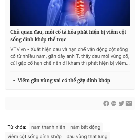
Ðiện thoại Thời báo VTV:
024.66 897 897
Email:
toasoan@vtv.vn
Liên hệ quảng cáo:
024-7300.7108
Chủ quan đau, mỏi cổ tá hỏa phát hiện bị viêm cột
sống dính khớp thể trục
VTV.vn - Xuất hiện đau và hạn chế vận động cột sống
cổ từ nhiều năm, gần đây anh T. thấy đau mỏi vùng cổ,
cúi gập cổ hạn chế nên đi khám thì phát hiện bị viêm...
Viêm gân vùng vai có thể gây dính khớp
® Cấm sao chép dưới mọi hình thức nếu không có sự chấp
thuận bằng văn bản. Ghi rõ nguồn VTV.vn khi phát hành lại
thông tin từ website này.
Từ khóa:
nam thanh niên
nằm bất động
viêm cột sống dính khớp
đau vùng thắt lưng