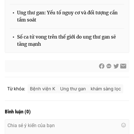
Ung thư gan: Yếu tố nguy cơ và đối tượng cần
tầm soát
THỜI BÁO VTV
Số ca tử vong trên thế giới do ung thư gan sẽ
tăng mạnh
Theo dõi báo trên
Cơ quan chủ quản:
Đài Truyền hình Việt Nam
Cơ quan báo chí:
Thời báo VTV
Từ khóa:
Bệnh viện K
Ung thư gan
khám sàng lọc
Giấy phép hoạt động báo in và báo điện tử số 483/GP-BTTTT
cấp ngày 29/12/2023
Tổng Biên tập:
Vũ Thanh Thủy
Bình luận
(
0
)
Phó Tổng Biên tập:
Nguyễn Thị Mỹ Hạnh, Phạm Quốc Thắng,
Nguyễn Trọng Ninh
Tổng đài VTV:
024.38 355 931 - 024.38 355 932