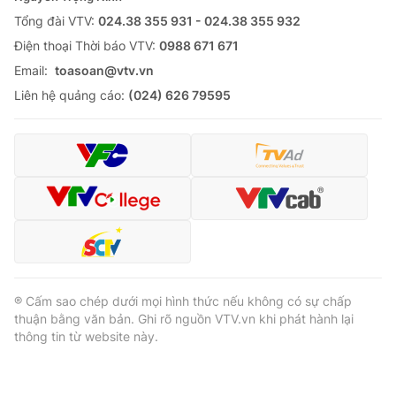
Tổng đài VTV:
024.38 355 931 - 024.38 355 932
Ðiện thoại Thời báo VTV:
0988 671 671
Email:
toasoan@vtv.vn
Liên hệ quảng cáo:
(024) 626 79595
® Cấm sao chép dưới mọi hình thức nếu không có sự chấp
thuận bằng văn bản. Ghi rõ nguồn VTV.vn khi phát hành lại
thông tin từ website này.