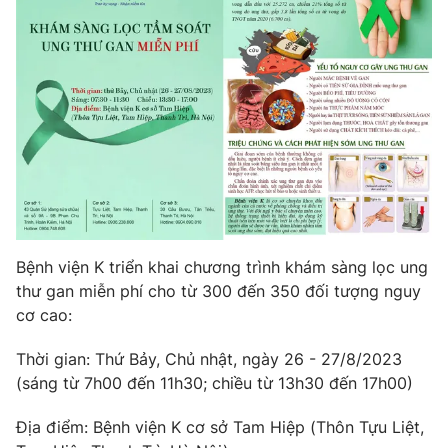
Phim VTV
Giải trí
Hậu trường
Điện ảnh
Đời sống
Nhân vật
Âm nhạc
Du lịch
Khán giả
Giáo dục
Sao
Làm đẹp
Giải sao mai
Tuyển sinh
Công nghệ
Chất lượng cuộc sống
Học trực tuyến
Hitech Công nghệ tương lai
Giao lưu trực tuyến
Bệnh viện K triển khai chương trình khám sàng lọc ung
Sản phẩm
thư gan miễn phí cho từ 300 đến 350 đối tượng nguy
Lịch phát sóng
cơ cao:
Thị trường
Tư vấn
Thời gian: Thứ Bảy, Chủ nhật, ngày 26 - 27/8/2023
(sáng từ 7h00 đến 11h30; chiều từ 13h30 đến 17h00)
Chuyên mục khác
Emagazine
Podcast
Địa điểm: Bệnh viện K cơ sở Tam Hiệp (Thôn Tựu Liệt,