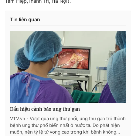
Tam Hiệp,Thanh Trì, Hà Nội).
Photo
Infographic
Tin liên quan
Video
Shorts video
VTV Money
VTV Thể thao
VTV Sức khoẻ
Bất động sản
Thị trường 24h
Tấm lòng Việt
VTV4
Vươn mình bằng AI
Dấu hiệu cảnh báo ung thư gan
VTV9
VTV8
VTV.vn - Vượt qua ung thư phổi, ung thư gan trở thành
bệnh ung thư phổ biến nhất ở nước ta. Do phát hiện
muộn, nên tỷ lệ tử vong cao trong khi bệnh không...
Liên hệ tòa soạn
English