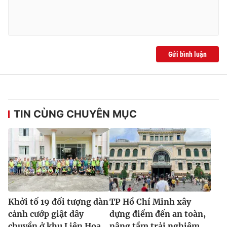
Ðiện thoại Thời báo VTV:
024.66 897 897
Email:
toasoan@vtv.vn
Liên hệ quảng cáo:
024-7300.7108
Gửi bình luận
TIN CÙNG CHUYÊN MỤC
® Cấm sao chép dưới mọi hình thức nếu không có sự chấp
thuận bằng văn bản. Ghi rõ nguồn VTV.vn khi phát hành lại
thông tin từ website này.
Khởi tố 19 đối tượng dàn
TP Hồ Chí Minh xây
cảnh cướp giật dây
dựng điểm đến an toàn,
chuyền ở khu Liên Hoa
nâng tầm trải nghiệm