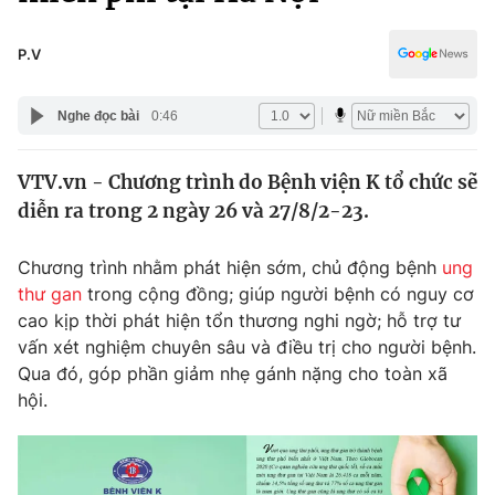
Chính trị
Truyền hình
Văn hóa - Giải trí
P.V
Xã hội
Y tế
Đời sống
Nghe đọc bài
0:46
Pháp luật
Công nghệ
Giáo dục
VTV.vn - Chương trình do Bệnh viện K tổ chức sẽ
Y tế
diễn ra trong 2 ngày 26 và 27/8/2-23.
Thế giới
Chương trình nhằm phát hiện sớm, chủ động bệnh
ung
thư gan
trong cộng đồng; giúp người bệnh có nguy cơ
Tin tức
cao kịp thời phát hiện tổn thương nghi ngờ; hỗ trợ tư
Kinh tế
vấn xét nghiệm chuyên sâu và điều trị cho người bệnh.
Thế giới đó đây
Tài chính
Qua đó, góp phần giảm nhẹ gánh nặng cho toàn xã
Dữ liệu và đời sống
Câu chuyện quốc tế
hội.
Thị trường
Truyền hình
Góc doanh nghiệp