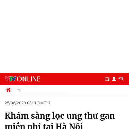
Chính trị
25/08/2023 08:11 GMT+7
Xã hội
Khám sàng lọc ung thư gan
Pháp luật
Chuyên mục
Kinh tế
miễn phí tại Hà Nội
Thể thao