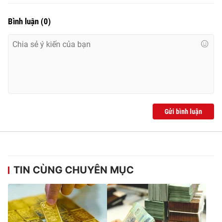
Bình luận
(
0
)
Gửi bình luận
TIN CÙNG CHUYÊN MỤC