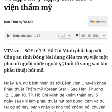
Chính trị
viện thẩm mỹ
Truyền hình
Văn hóa - Giải trí
Xã hội
Y tế
Ban Thời sự/NLĐO
Đời sống
Pháp luật
Công nghệ
Nghe đọc bài
1:38
Giáo dục
Y tế
VTV.vn - Sở Y tế TP. Hồ Chí Minh phối hợp với
Công an tỉnh Đồng Nai đang điều tra vụ việc một
Thế giới
phụ nữ người nước ngoài 45 tuổi tử vong sau khi
Tin tức
phẫu thuật hút mỡ.
Kinh tế
Thế giới đó đây
Ngày 1/4, nữ bệnh nhân đã tới Bệnh viện Chuyên khoa
Tài chính
Dữ liệu và đời sống
Phẫu thuật Thẩm mỹ Korean Star - Sao Hàn, Phường
Câu chuyện quốc tế
Thị trường
12, Quận 10, TP. Hồ Chí Minh để khám thẩm mỹ. 5
ngày sau khi làm phẫu thuật hút mỡ bụng, cằm và đùi
Truyền hình
Góc doanh nghiệp
tại cơ sở này, bệnh nhân bị khó thở không nói chuyện