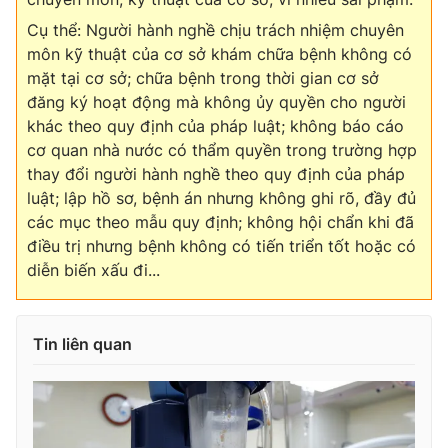
Cụ thể: Người hành nghề chịu trách nhiệm chuyên
môn kỹ thuật của cơ sở khám chữa bệnh không có
mặt tại cơ sở; chữa bệnh trong thời gian cơ sở
THỜI BÁO VTV
đăng ký hoạt động mà không ủy quyền cho người
khác theo quy định của pháp luật; không báo cáo
cơ quan nhà nước có thẩm quyền trong trường hợp
thay đổi người hành nghề theo quy định của pháp
Theo dõi báo trên
luật; lập hồ sơ, bệnh án nhưng không ghi rõ, đầy đủ
các mục theo mẫu quy định; không hội chẩn khi đã
điều trị nhưng bệnh không có tiến triển tốt hoặc có
Cơ quan chủ quản:
Đài Truyền hình Việt Nam
diễn biến xấu đi...
Cơ quan báo chí:
Thời báo VTV
Giấy phép hoạt động báo in và báo điện tử số 483/GP-BTTTT
cấp ngày 29/12/2023
Tin liên quan
Tổng Biên tập:
Vũ Thanh Thủy
Phó Tổng Biên tập:
Nguyễn Thị Mỹ Hạnh, Phạm Quốc Thắng,
Nguyễn Trọng Ninh
Tổng đài VTV:
024.38 355 931 - 024.38 355 932