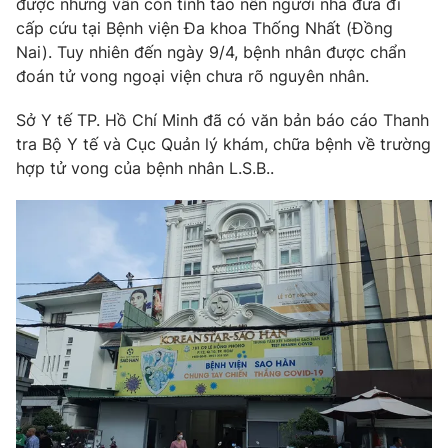
được nhưng vẫn còn tỉnh táo nên người nhà đưa đi
Phim VTV
Giải trí
cấp cứu tại Bệnh viện Đa khoa Thống Nhất (Đồng
Hậu trường
Nai). Tuy nhiên đến ngày 9/4, bệnh nhân được chẩn
Điện ảnh
đoán tử vong ngoại viện chưa rõ nguyên nhân.
Đời sống
Nhân vật
Âm nhạc
Sở Y tế TP. Hồ Chí Minh đã có văn bản báo cáo Thanh
Du lịch
Khán giả
Giáo dục
Sao
tra Bộ Y tế và Cục Quản lý khám, chữa bệnh về trường
Làm đẹp
Giải sao mai
hợp tử vong của bệnh nhân L.S.B..
Tuyển sinh
Công nghệ
Chất lượng cuộc sống
Học trực tuyến
Hitech Công nghệ tương lai
Giao lưu trực tuyến
Sản phẩm
Lịch phát sóng
Thị trường
Tư vấn
Chuyên mục khác
Emagazine
Podcast