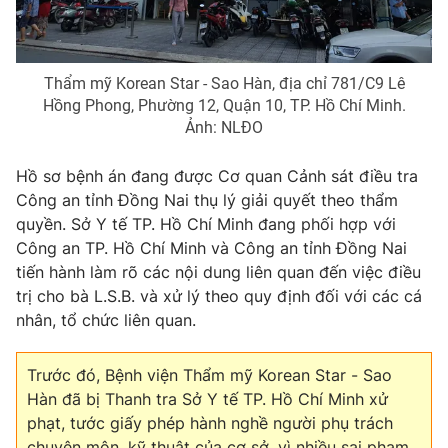
Photo
Infographic
Thẩm mỹ Korean Star - Sao Hàn, địa chỉ 781/C9 Lê
Video
Shorts video
Hồng Phong, Phường 12, Quận 10, TP. Hồ Chí Minh.
Ảnh: NLĐO
VTV Money
VTV Thể thao
Hồ sơ bệnh án đang được Cơ quan Cảnh sát điều tra
Công an tỉnh Đồng Nai thụ lý giải quyết theo thẩm
VTV Sức khoẻ
Bất động sản
quyền. Sở Y tế TP. Hồ Chí Minh đang phối hợp với
Công an TP. Hồ Chí Minh và Công an tỉnh Đồng Nai
Thị trường 24h
Tấm lòng Việt
tiến hành làm rõ các nội dung liên quan đến việc điều
trị cho bà L.S.B. và xử lý theo quy định đối với các cá
nhân, tổ chức liên quan.
VTV4
Vươn mình bằng AI
Trước đó, Bệnh viện Thẩm mỹ Korean Star - Sao
VTV9
VTV8
Hàn đã bị Thanh tra Sở Y tế TP. Hồ Chí Minh xử
phạt, tước giấy phép hành nghề người phụ trách
Liên hệ tòa soạn
English
chuyên môn, kỹ thuật của cơ sở, vì nhiều sai phạm.