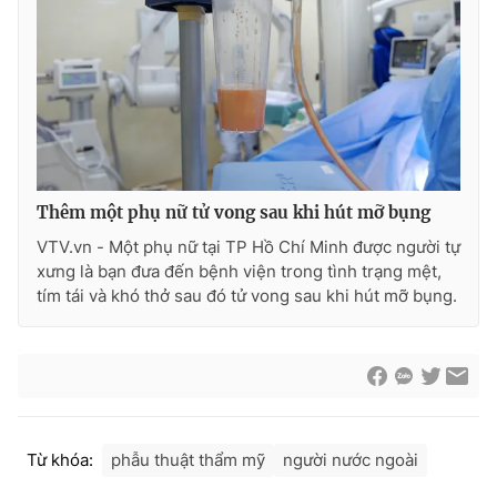
Ðiện thoại Thời báo VTV:
024.66 897 897
Email:
toasoan@vtv.vn
Liên hệ quảng cáo:
024-7300.7108
Thêm một phụ nữ tử vong sau khi hút mỡ bụng
VTV.vn - Một phụ nữ tại TP Hồ Chí Minh được người tự
xưng là bạn đưa đến bệnh viện trong tình trạng mệt,
tím tái và khó thở sau đó tử vong sau khi hút mỡ bụng.
® Cấm sao chép dưới mọi hình thức nếu không có sự chấp
thuận bằng văn bản. Ghi rõ nguồn VTV.vn khi phát hành lại
thông tin từ website này.
Từ khóa:
phẫu thuật thẩm mỹ
người nước ngoài