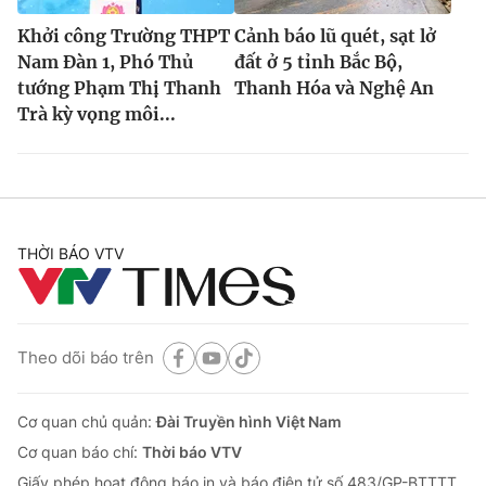
Khởi công Trường THPT
Cảnh báo lũ quét, sạt lở
Nam Đàn 1, Phó Thủ
đất ở 5 tỉnh Bắc Bộ,
tướng Phạm Thị Thanh
Thanh Hóa và Nghệ An
Trà kỳ vọng môi...
THỜI BÁO VTV
Theo dõi báo trên
Cơ quan chủ quản:
Đài Truyền hình Việt Nam
Cơ quan báo chí:
Thời báo VTV
Giấy phép hoạt động báo in và báo điện tử số 483/GP-BTTTT