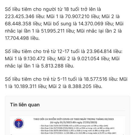
Số liều tiêm cho người từ 18 tuổi trở lên là
Photo
Infographic
223.425.346 liều: Mũi 1 là 70.907.210 liều; Mũi 2 là
68.448.358 liều; Mũi bổ sung là 14.370.069 liều; Mũi
Video
Shorts video
nhắc lại lần 1 là 51.995.211 liều; Mũi nhắc lại lần 2 là
17.704.498 liều.
VTV Money
VTV Thể thao
Số liều tiêm cho trẻ từ 12-17 tuổi là 23.964.814 liều:
Mũi 1 là 9.130.472 liều; Mũi 2 là 9.021.054 liều; Mũi
VTV Sức khoẻ
Bất động sản
nhắc lại lần 1 là 5.813.288 liều.
Số liều tiêm cho trẻ từ 5-11 tuổi là 18.577.516 liều: Mũi
Thị trường 24h
Tấm lòng Việt
1 là 10.189.311 liều; Mũi 2 là 8.388.205 liều.
VTV4
Vươn mình bằng AI
Tin liên quan
VTV9
VTV8
Liên hệ tòa soạn
English