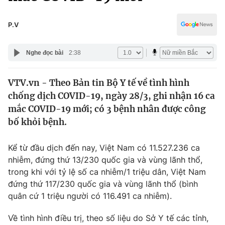
Chính trị
Truyền hình
Văn hóa - Giải trí
P.V
Xã hội
Y tế
Đời sống
Nghe đọc bài
2:38
Pháp luật
Công nghệ
Giáo dục
VTV.vn - Theo Bản tin Bộ Y tế về tình hình
Y tế
chống dịch COVID-19, ngày 28/3, ghi nhận 16 ca
mắc COVID-19 mới; có 3 bệnh nhân được công
Thế giới
bố khỏi bệnh.
Tin tức
Kể từ đầu dịch đến nay, Việt Nam có 11.527.236 ca
Kinh tế
nhiễm, đứng thứ 13/230 quốc gia và vùng lãnh thổ,
Thế giới đó đây
Tài chính
trong khi với tỷ lệ số ca nhiễm/1 triệu dân, Việt Nam
Dữ liệu và đời sống
Câu chuyện quốc tế
đứng thứ 117/230 quốc gia và vùng lãnh thổ (bình
Thị trường
quân cứ 1 triệu người có 116.491 ca nhiễm).
Truyền hình
Góc doanh nghiệp
Về tình hình điều trị, theo số liệu do Sở Y tế các tỉnh,