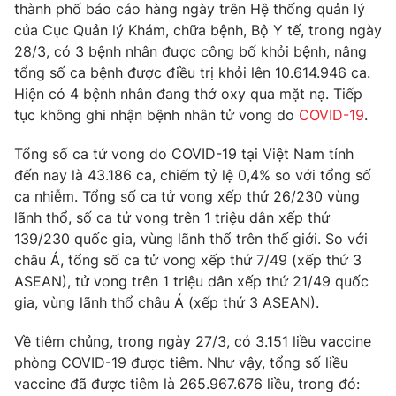
Phim VTV
thành phố báo cáo hàng ngày trên Hệ thống quản lý
Giải trí
của Cục Quản lý Khám, chữa bệnh, Bộ Y tế, trong ngày
Hậu trường
28/3, có 3 bệnh nhân được công bố khỏi bệnh, nâng
Điện ảnh
Đời sống
tổng số ca bệnh được điều trị khỏi lên 10.614.946 ca.
Nhân vật
Âm nhạc
Hiện có 4 bệnh nhân đang thở oxy qua mặt nạ. Tiếp
Du lịch
Khán giả
tục không ghi nhận bệnh nhân tử vong do
COVID-19
.
Giáo dục
Sao
Làm đẹp
Giải sao mai
Tổng số ca tử vong do COVID-19 tại Việt Nam tính
Tuyển sinh
Công nghệ
đến nay là 43.186 ca, chiếm tỷ lệ 0,4% so với tổng số
Chất lượng cuộc sống
Học trực tuyến
ca nhiễm. Tổng số ca tử vong xếp thứ 26/230 vùng
Hitech Công nghệ tương lai
lãnh thổ, số ca tử vong trên 1 triệu dân xếp thứ
Giao lưu trực tuyến
139/230 quốc gia, vùng lãnh thổ trên thế giới. So với
Sản phẩm
châu Á, tổng số ca tử vong xếp thứ 7/49 (xếp thứ 3
Lịch phát sóng
Thị trường
ASEAN), tử vong trên 1 triệu dân xếp thứ 21/49 quốc
gia, vùng lãnh thổ châu Á (xếp thứ 3 ASEAN).
Tư vấn
Chuyên mục khác
Về tiêm chủng, trong ngày 27/3, có 3.151 liều vaccine
phòng COVID-19 được tiêm. Như vậy, tổng số liều
Emagazine
Podcast
vaccine đã được tiêm là 265.967.676 liều, trong đó: