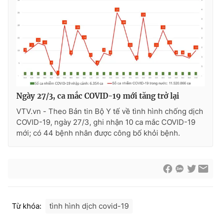
THỜI BÁO VTV
Theo dõi báo trên
Ngày 27/3, ca mắc COVID-19 mới tăng trở lại
VTV.vn - Theo Bản tin Bộ Y tế về tình hình chống dịch
COVID-19, ngày 27/3, ghi nhận 10 ca mắc COVID-19
Cơ quan chủ quản:
Đài Truyền hình Việt Nam
mới; có 44 bệnh nhân được công bố khỏi bệnh.
Cơ quan báo chí:
Thời báo VTV
Giấy phép hoạt động báo in và báo điện tử số 483/GP-BTTTT
cấp ngày 29/12/2023
Tổng Biên tập:
Vũ Thanh Thủy
Phó Tổng Biên tập:
Nguyễn Thị Mỹ Hạnh, Phạm Quốc Thắng,
Nguyễn Trọng Ninh
Từ khóa:
tình hình dịch covid-19
Tổng đài VTV:
024.38 355 931 - 024.38 355 932