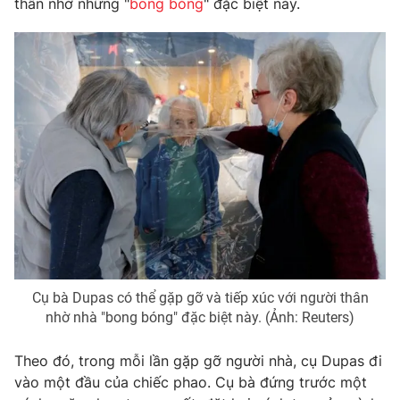
thân nhờ những "
bong bóng
" đặc biệt này.
Phim VTV
Giải trí
Hậu trường
Điện ảnh
Đời sống
Nhân vật
Âm nhạc
Du lịch
Khán giả
Giáo dục
Sao
Làm đẹp
Giải sao mai
Tuyển sinh
Công nghệ
Chất lượng cuộc sống
Học trực tuyến
Hitech Công nghệ tương lai
Giao lưu trực tuyến
Sản phẩm
Lịch phát sóng
Thị trường
Cụ bà Dupas có thể gặp gỡ và tiếp xúc với người thân
nhờ nhà "bong bóng" đặc biệt này. (Ảnh: Reuters)
Tư vấn
Chuyên mục khác
Theo đó, trong mỗi lần gặp gỡ người nhà, cụ Dupas đi
Emagazine
Podcast
vào một đầu của chiếc phao. Cụ bà đứng trước một