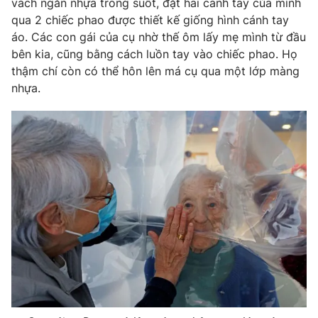
vách ngăn nhựa trong suốt, đặt hai cánh tay của mình
qua 2 chiếc phao được thiết kế giống hình cánh tay
Photo
Infographic
áo. Các con gái của cụ nhờ thế ôm lấy mẹ mình từ đầu
bên kia, cũng bằng cách luồn tay vào chiếc phao. Họ
Video
Shorts video
thậm chí còn có thể hôn lên má cụ qua một lớp màng
nhựa.
VTV Money
VTV Thể thao
VTV Sức khoẻ
Bất động sản
Thị trường 24h
Tấm lòng Việt
VTV4
Vươn mình bằng AI
VTV9
VTV8
Liên hệ tòa soạn
English