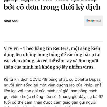
Chính trị
bớt cô đơn trong thời kỳ dịch
Truyền hình
Văn hóa - Giải trí
Xã hội
Y tế
Nhật Anh
Đời sống
Pháp luật
Công nghệ
Giáo dục
Y tế
VTV.vn - Theo hãng tin Reuters, một sáng kiến
dựng lên những bong bóng để các ông bà cụ tại
Thế giới
các viện dưỡng lão có thể cầm tay và ôm người
Tin tức
thân của mình mà không sợ lây nhiễm virus.
Kinh tế
Thế giới đó đây
Kể từ khi dịch COVID-19 bùng phát, cụ Colette Dupas,
Tài chính
Dữ liệu và đời sống
người sinh sống tại một viện dưỡng lão của Pháp, phải
Câu chuyện quốc tế
Thị trường
liên lạc với con gái của mình chỉ giới hạn bằng cách
gọi video hoặc những cửa sổ. Nhưng giờ đây, cụ bà 97
Truyền hình
Góc doanh nghiệp
tuổi có thể cảm nhận được cảm giác gần gũi người