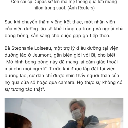
Con cái cụ Dupas sờ lên má mẹ thông qua lớp màng
nilon trong suốt. (Ảnh Reuters)
Sau khi chuyến thăm viếng kết thúc, một nhân viên
THỜI BÁO VTV
của viện dưỡng lão sẽ khử trùng cả trong và ngoài nhà
bong bóng, sẵn sàng cho cuộc gặp gỡ tiếp theo.
Bà Stephanie Loiseau, một trợ lý điều dưỡng tại viện
dưỡng lão ở Jeumont, gần biên giới với Bỉ, cho biết:
Theo dõi báo trên
"Mô hình bong bóng này đã mang lại cảm giác thoải
mái cho mọi người". Trước khi được lắp đặt tại viện
Cơ quan chủ quản:
Đài Truyền hình Việt Nam
dưỡng lão, cư dân chỉ được nhìn thấy người thân của
Cơ quan báo chí:
Thời báo VTV
họ qua cửa sổ hoặc qua camera. Họ thực sự không có
Giấy phép hoạt động báo in và báo điện tử số 483/GP-BTTTT
sự tương tác thật".
cấp ngày 29/12/2023
Tổng Biên tập:
Vũ Thanh Thủy
Phó Tổng Biên tập:
Nguyễn Thị Mỹ Hạnh, Phạm Quốc Thắng,
Nguyễn Trọng Ninh
Tổng đài VTV:
024.38 355 931 - 024.38 355 932