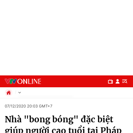
Chính trị
07/12/2020 20:03 GMT+7
Xã hội
Nhà "bong bóng" đặc biệt
Pháp luật
Chuyên mục
Kinh tế
giúp người cao tuổi tại Pháp
Thể thao