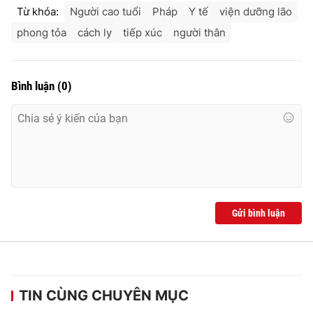
Từ khóa:
Người cao tuổi
Pháp
Y tế
viện dưỡng lão
phong tỏa
cách ly
tiếp xúc
người thân
Bình luận
(
0
)
Gửi bình luận
TIN CÙNG CHUYÊN MỤC