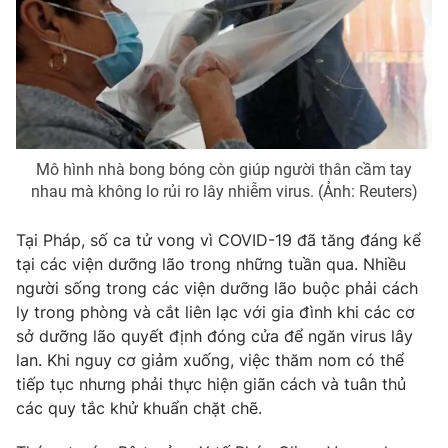
Ðiện thoại Thời báo VTV:
024.66 897 897
Email:
toasoan@vtv.vn
Liên hệ quảng cáo:
024-7300.7108
Mô hình nhà bong bóng còn giúp người thân cầm tay
nhau mà không lo rủi ro lây nhiễm virus. (Ảnh: Reuters)
Tại Pháp, số ca tử vong vì COVID-19 đã tăng đáng kể
tại các viện dưỡng lão trong những tuần qua. Nhiều
người sống trong các viện dưỡng lão buộc phải cách
ly trong phòng và cắt liên lạc với gia đình khi các cơ
sở dưỡng lão quyết định đóng cửa để ngăn virus lây
® Cấm sao chép dưới mọi hình thức nếu không có sự chấp
lan. Khi nguy cơ giảm xuống, việc thăm nom có thể
thuận bằng văn bản. Ghi rõ nguồn VTV.vn khi phát hành lại
tiếp tục nhưng phải thực hiện giãn cách và tuân thủ
thông tin từ website này.
các quy tắc khử khuẩn chặt chẽ.